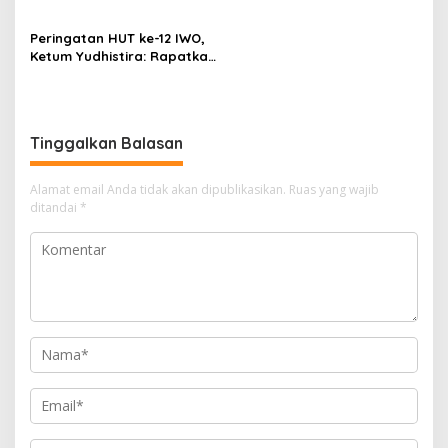
Pasangan Firman-Ery Maju
di Pilkada Karimun 2024
Peringatan HUT ke-12 IWO,
Ketum Yudhistira: Rapatkan
Barisan dan Mari Rayakan
dengan Semarak
Tinggalkan Balasan
Alamat email Anda tidak akan dipublikasikan.
Ruas yang wajib
ditandai
*