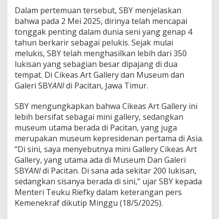
l
Dalam pertemuan tersebut, SBY menjelaskan
k
bahwa pada 2 Mei 2025, dirinya telah mencapai
a
tonggak penting dalam dunia seni yang genap 4
n
tahun berkarir sebagai pelukis. Sejak mulai
K
a
melukis, SBY telah menghasilkan lebih dari 350
r
lukisan yang sebagian besar dipajang di dua
y
tempat. Di Cikeas Art Gallery dan Museum dan
a
Galeri SBY
ANI
di Pacitan, Jawa Timur.
L
u
k
SBY mengungkapkan bahwa Cikeas Art Gallery ini
i
lebih bersifat sebagai mini gallery, sedangkan
s
museum utama berada di Pacitan, yang juga
a
merupakan museum kepresidenan pertama di Asia.
n
,
“Di sini, saya menyebutnya mini Gallery Cikeas Art
M
Gallery, yang utama ada di Museum Dan Galeri
u
SBY
ANI
di Pacitan. Di sana ada sekitar 200 lukisan,
s
sedangkan sisanya berada di sini,” ujar SBY kepada
i
Menteri Teuku Riefky dalam keterangan pers
k
,
Kemenekraf dikutip Minggu (18/5/2025).
d
a