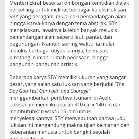
Menteri Ekraf beserta rombongan kemudian diajak
n
berkeliling untuk melihat berbagai koleksi lukisan
S
SBY yang beragam, mulai dari pemandangan alam
a
s
hingga karya-karya dengan tema abstrak. SBY
t
menjelaskan, awalnya ia lebih banyak melukis
r
pemandangan alam seperti laut, pantai, dan
a
pegunungan. Namun, seiring waktu, ia mulai
melukis berbagai obyek lainnya, termasuk
binatang, rumah-rumah pedesaan, hingga
bangunan-bangunan artistik.
Beberapa karya SBY memiliki ukuran yang sangat
besar, yang salah satu lukisan yang berjudul
“The
Day God Test Our Faith and Courage”
menggambarkan peristiwa tsunami di Aceh.
Lukisan ini memiliki ukuran 310 cm x 140 cm dan
membutuhkan waktu 15 jam untuk
menyelesaikannya. SBY menyebutkan bahwa judul
lukisan ini mengandung makna ujian keimanan dan
keberanian manusia untuk bangkit setelah
musibah besar.