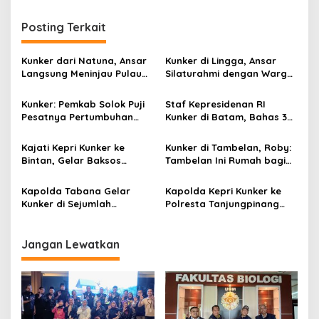
i
g
Posting Terkait
a
s
Kunker dari Natuna, Ansar
Kunker di Lingga, Ansar
Langsung Meninjau Pulau
Silaturahmi dengan Warga
i
Penyengat Tanjungpinang
Desa Busung Panjang
p
Kunker: Pemkab Solok Puji
Staf Kepresidenan RI
Pesatnya Pertumbuhan
Kunker di Batam, Bahas 3
o
Ekonomi Batam
Isu Penting
s
Kajati Kepri Kunker ke
Kunker di Tambelan, Roby:
Bintan, Gelar Baksos
Tambelan Ini Rumah bagi
Sempena Hari Bhakti
Kami
Adhyaksa
Kapolda Tabana Gelar
Kapolda Kepri Kunker ke
Kunker di Sejumlah
Polresta Tanjungpinang
Kawasan Industri Batam
dan Polres Bintan
Jangan Lewatkan