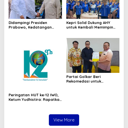
Didampingi Presiden
Kepri Solid Dukung AHY
Prabowo, Kedatangan
untuk Kembali Memimpin
Presiden Prancis ke Candi
Partai Demokrat
Borodur Disambut Menteri
Ekraf
Partai Golkar Beri
Rekomedasi untuk
Pasangan Firman-Ery Maju
di Pilkada Karimun 2024
Peringatan HUT ke-12 IWO,
Ketum Yudhistira: Rapatkan
Barisan dan Mari Rayakan
dengan Semarak
View More