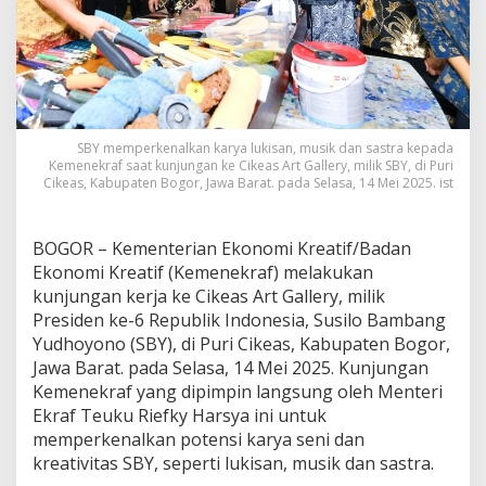
k
e
a
s
A
r
t
SBY memperkenalkan karya lukisan, musik dan sastra kepada
G
Kemenekraf saat kunjungan ke Cikeas Art Gallery, milik SBY, di Puri
a
Cikeas, Kabupaten Bogor, Jawa Barat. pada Selasa, 14 Mei 2025. ist
l
l
e
BOGOR – Kementerian Ekonomi Kreatif/Badan
r
y
Ekonomi Kreatif (Kemenekraf) melakukan
,
kunjungan kerja ke Cikeas Art Gallery, milik
S
Presiden ke-6 Republik Indonesia, Susilo Bambang
B
Yudhoyono (SBY), di Puri Cikeas, Kabupaten Bogor,
Y
P
Jawa Barat. pada Selasa, 14 Mei 2025. Kunjungan
e
Kemenekraf yang dipimpin langsung oleh Menteri
r
Ekraf Teuku Riefky Harsya ini untuk
k
memperkenalkan potensi karya seni dan
e
kreativitas SBY, seperti lukisan, musik dan sastra.
n
a