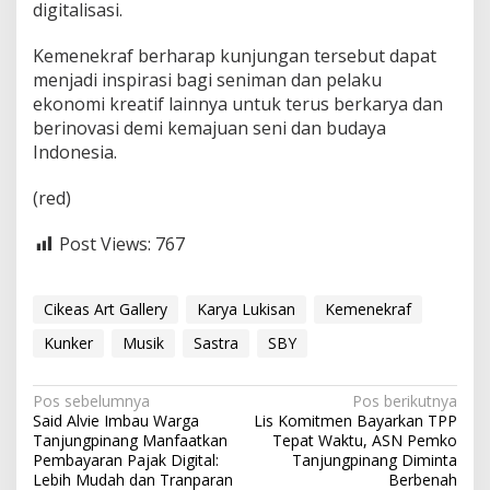
digitalisasi.
Kemenekraf berharap kunjungan tersebut dapat
menjadi inspirasi bagi seniman dan pelaku
ekonomi kreatif lainnya untuk terus berkarya dan
berinovasi demi kemajuan seni dan budaya
Indonesia.
(red)
Post Views:
767
Cikeas Art Gallery
Karya Lukisan
Kemenekraf
Kunker
Musik
Sastra
SBY
N
Pos sebelumnya
Pos berikutnya
Said Alvie Imbau Warga
Lis Komitmen Bayarkan TPP
a
Tanjungpinang Manfaatkan
Tepat Waktu, ASN Pemko
v
Pembayaran Pajak Digital:
Tanjungpinang Diminta
Lebih Mudah dan Tranparan
Berbenah