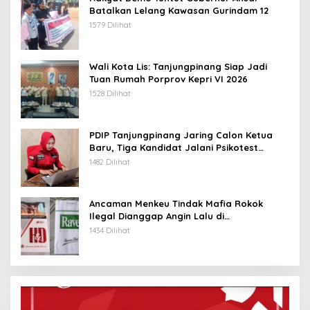
Batalkan Lelang Kawasan Gurindam 12
1579 Dilihat
Wali Kota Lis: Tanjungpinang Siap Jadi
Tuan Rumah Porprov Kepri VI 2026
1528 Dilihat
PDIP Tanjungpinang Jaring Calon Ketua
Baru, Tiga Kandidat Jalani Psikotest
Daring
1482 Dilihat
Ancaman Menkeu Tindak Mafia Rokok
Ilegal Dianggap Angin Lalu di
Tanjungpinang
1434 Dilihat