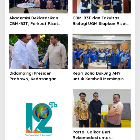
Akademisi Deklarasikan
CBM-B3T dan Fakultas
CBM-B3T, Perkuat Riset
Biologi UGM Siapkan Riset
Biomaritim di Wilayah
Kolaboratif untuk
Perbatasan dan Daerah 3T
Penguatan Biomaritim
Wilayah 3T
Didampingi Presiden
Kepri Solid Dukung AHY
Prabowo, Kedatangan
untuk Kembali Memimpin
Presiden Prancis ke Candi
Partai Demokrat
Borodur Disambut Menteri
Ekraf
Partai Golkar Beri
Rekomedasi untuk