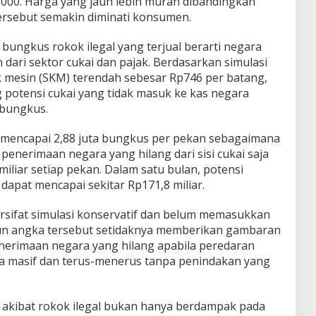
.000. Harga yang jauh lebih murah dibandingkan
ersebut semakin diminati konsumen.
 bungkus rokok ilegal yang terjual berarti negara
dari sektor cukai dan pajak. Berdasarkan simulasi
 mesin (SKM) terendah sebesar Rp746 per batang,
 potensi cukai yang tidak masuk ke kas negara
 bungkus.
l mencapai 2,88 juta bungkus per pekan sebagaimana
penerimaan negara yang hilang dari sisi cukai saja
miliar setiap pekan. Dalam satu bulan, potensi
apat mencapai sekitar Rp171,8 miliar.
rsifat simulasi konservatif dan belum memasukkan
un angka tersebut setidaknya memberikan gambaran
nerimaan negara yang hilang apabila peredaran
ra masif dan terus-menerus tanpa penindakan yang
akibat rokok ilegal bukan hanya berdampak pada