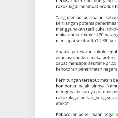
berkisar Rp10.000 hingga Rp14
rokok legal membuat produk t
Yang menjadi persoalan, setiap
kehilangan potensi penerimaan 
menggunakan tarif cukai rokok
maka untuk rokok isi 20 batang
mencapai sekitar Rp14.920 per
Apabila peredaran rokok ilega
estimasi sumber, maka potensi 
dapat mencapai sekitar Rp42,9 
kebocoran penerimaan negara d
Perhitungan tersebut masih be
komponen pajak lainnya. Nam
mengenai besarnya potensi pe
rokok ilegal berlangsung seca
efektif.
Kebocoran penerimaan negara 