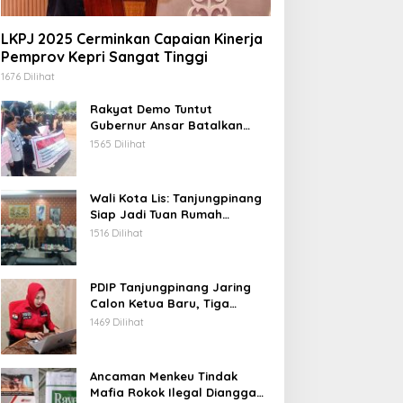
LKPJ 2025 Cerminkan Capaian Kinerja
Pemprov Kepri Sangat Tinggi
1676 Dilihat
Rakyat Demo Tuntut
Gubernur Ansar Batalkan
Lelang Kawasan Gurindam 12
1565 Dilihat
Wali Kota Lis: Tanjungpinang
Siap Jadi Tuan Rumah
Porprov Kepri VI 2026
1516 Dilihat
PDIP Tanjungpinang Jaring
Calon Ketua Baru, Tiga
Kandidat Jalani Psikotest
1469 Dilihat
Daring
Ancaman Menkeu Tindak
Mafia Rokok Ilegal Dianggap