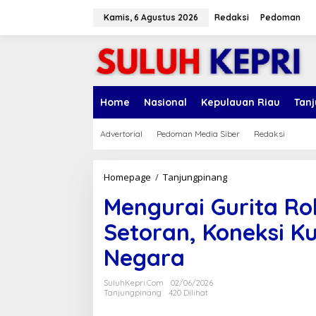
L
e
Kamis, 6 Agustus 2026
Redaksi
Pedoman
w
a
t
i
k
e
Home
Nasional
Kepulauan Riau
Tan
k
o
n
Advertorial
Pedoman Media Siber
Redaksi
t
e
n
Homepage
/
Tanjungpinang
M
e
Mengurai Gurita Rok
n
g
Setoran, Koneksi Ku
u
r
Negara
a
i
G
SuluhKepri.com
02/06/2026
u
Tanjungpinang
420 Dilihat
r