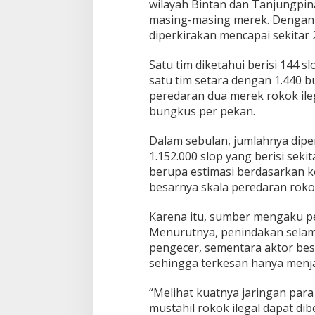
wilayah Bintan dan Tanjungpin
masing-masing merek. Dengan d
diperkirakan mencapai sekitar 
Satu tim diketahui berisi 144 
satu tim setara dengan 1.440 
peredaran dua merek rokok ileg
bungkus per pekan.
Dalam sebulan, jumlahnya diper
1.152.000 slop yang berisi seki
berupa estimasi berdasarkan
besarnya skala peredaran rokok
Karena itu, sumber mengaku pe
Menurutnya, penindakan selama
pengecer, sementara aktor besar
sehingga terkesan hanya menja
“Melihat kuatnya jaringan para 
mustahil rokok ilegal dapat di