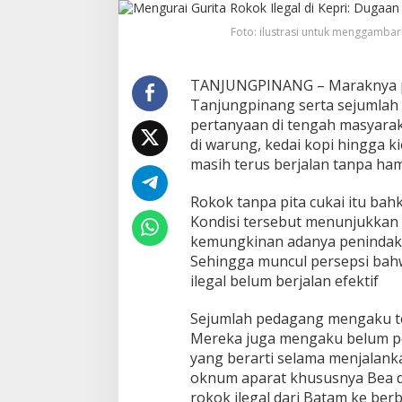
i
t
Foto: ilustrasi untuk menggambar
a
R
o
k
TANJUNGPINANG – Maraknya pe
o
Tanjungpinang serta sejumlah
k
pertanyaan di tengah masyarak
I
di warung, kedai kopi hingga ki
l
masih terus berjalan tanpa ham
e
g
a
Rokok tanpa pita cukai itu ba
l
Kondisi tersebut menunjukkan 
d
kemungkinan adanya penindakan
i
Sehingga muncul persepsi bah
K
e
ilegal belum berjalan efektif
p
r
Sejumlah pedagang mengaku te
i
Mereka juga mengaku belum p
:
yang berarti selama menjalank
D
u
oknum aparat khususnya Bea da
g
rokok ilegal dari Batam ke ber