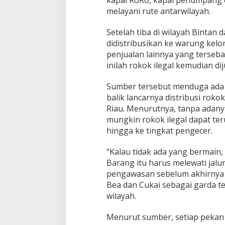
n
melayani rute antarwilayah.
P
o
t
Setelah tiba di wilayah Bintan
e
didistribusikan ke warung kelon
n
penjualan lainnya yang tersebar
s
inilah rokok ilegal kemudian d
i
K
e
Sumber tersebut menduga ada p
r
balik lancarnya distribusi roko
u
Riau. Menurutnya, tanpa adany
g
mungkin rokok ilegal dapat ter
i
a
hingga ke tingkat pengecer.
n
N
“Kalau tidak ada yang bermain, r
e
Barang itu harus melewati jalur
g
pengawasan sebelum akhirnya 
a
r
Bea dan Cukai sebagai garda t
a
wilayah.
Menurut sumber, setiap pekan 