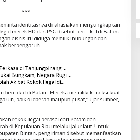
***
eminta identitasnya dirahasiakan mengungkapkan
legal merek HD dan PSG disebut bercokol di Batam.
ngan bisnis itu diduga memiliki hubungan dan
hak berpengaruh.
 Perkasa di Tanjungpinang,…
Cukai Bungkam, Negara Rugi,…
iah Akibat Rokok Ilegal di…
u bercokol di Batam. Mereka memiliki koneksi kuat
aruh, baik di daerah maupun pusat,” ujar sumber,
kan rokok ilegal berasal dari Batam dan
rah di Kepulauan Riau melalui jalur laut. Untuk
bupaten Bintan, pengiriman disebut memanfaatkan
cepat hingga kapal kayu atau pompong yang