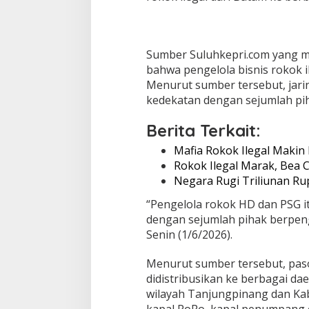
a
a
n
S
e
Sumber Suluhkepri.com yang m
t
bahwa pengelola bisnis rokok i
o
Menurut sumber tersebut, jari
r
kedekatan dengan sejumlah pi
a
n
Berita Terkait:
,
K
Mafia Rokok Ilegal Makin
o
n
Rokok Ilegal Marak, Bea 
e
Negara Rugi Triliunan Rup
k
s
“Pengelola rokok HD dan PSG it
i
dengan sejumlah pihak berpeng
K
Senin (1/6/2026).
u
a
Menurut sumber tersebut, paso
t
,
didistribusikan ke berbagai dae
d
wilayah Tanjungpinang dan Ka
a
kapal RoRo, kapal penumpang 