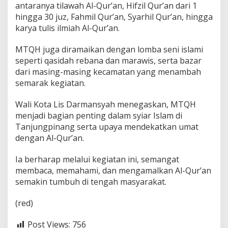
antaranya tilawah Al-Qur’an, Hifzil Qur’an dari 1
hingga 30 juz, Fahmil Qur’an, Syarhil Qur’an, hingga
karya tulis ilmiah Al-Qur’an.
MTQH juga diramaikan dengan lomba seni islami
seperti qasidah rebana dan marawis, serta bazar
dari masing-masing kecamatan yang menambah
semarak kegiatan.
Wali Kota Lis Darmansyah menegaskan, MTQH
menjadi bagian penting dalam syiar Islam di
Tanjungpinang serta upaya mendekatkan umat
dengan Al-Qur’an.
Ia berharap melalui kegiatan ini, semangat
membaca, memahami, dan mengamalkan Al-Qur’an
semakin tumbuh di tengah masyarakat.
(red)
Post Views:
756