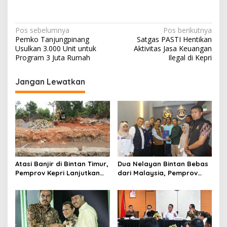
N
Pos sebelumnya
Pos berikutnya
Pemko Tanjungpinang
Satgas PASTI Hentikan
a
Usulkan 3.000 Unit untuk
Aktivitas Jasa Keuangan
v
Program 3 Juta Rumah
Ilegal di Kepri
i
Jangan Lewatkan
g
a
s
i
p
o
Atasi Banjir di Bintan Timur,
Dua Nelayan Bintan Bebas
s
Pemprov Kepri Lanjutkan
dari Malaysia, Pemprov
Pembangunan Kanal Banjir
Kepri Fasilitasi Kepulangan
di Kampung Purwodadi
ke Tanah Air