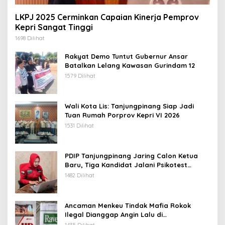
LKPJ 2025 Cerminkan Capaian Kinerja Pemprov
Kepri Sangat Tinggi
1698 Dilihat
Rakyat Demo Tuntut Gubernur Ansar
Batalkan Lelang Kawasan Gurindam 12
1579 Dilihat
Wali Kota Lis: Tanjungpinang Siap Jadi
Tuan Rumah Porprov Kepri VI 2026
1531 Dilihat
PDIP Tanjungpinang Jaring Calon Ketua
Baru, Tiga Kandidat Jalani Psikotest
Daring
1482 Dilihat
Ancaman Menkeu Tindak Mafia Rokok
Ilegal Dianggap Angin Lalu di
Tanjungpinang
1435 Dilihat