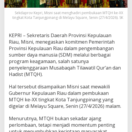
r
o
Sekdaprov Kepri, Misni saat menghadiri pembukaan MTQH ke-XX
v
tingkat Kota Tanjungpinang di Melayu Square, Senin (27/4/2026). SK
B
a
n
KEPRI – Sekretaris Daerah Provinsi Kepulauan
g
u
Riau, Misni, menegaskan komitmen Pemerintah
n
Provinsi Kepulauan Riau dalam pengembangan
S
sumber daya manusia (SDM) melalui berbagai
D
program keagamaan, salah satunya
M
M
penyelenggaraan Musabaqah Tilawatil Qur’an dan
a
Hadist (MTQH).
s
y
Hal tersebut disampaikan Misni saat mewakili
a
Gubernur Kepulauan Riau dalam pembukaan
r
a
MTQH ke-XX tingkat Kota Tanjungpinang yang
k
digelar di Melayu Square, Senin (27/4/2026) malam.
a
t
Menurutnya, MTQH bukan sekadar ajang
K
perlombaan, tetapi menjadi momentum penting
e
p
untuk menumbuhkan kecintaan masyarakat