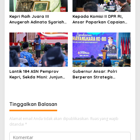
Kepri Raih Juara III
Kepada Komisi II DPR RI,
Anugerah Adinata Syariah
Ansar Paparkan Capaian
2026, Bukti Bangun Ekonomi
Program Nasional di Kepri
Syariah
Lantik 184 ASN Pemprov
Gubernur Ansar: Polri
Kepri, Sekda Misni: Junjung
Berperan Strategis
Tinggi Nilai Ber-AKHLAK
Menjaga Keamanan dan
dalam Pengabdian
Iklim Investasi di Kepri
Tinggalkan Balasan
Alamat email Anda tidak akan dipublikasikan.
Ruas yang wajib
ditandai
*