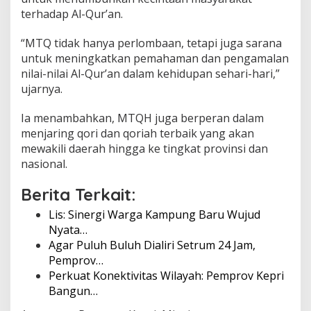
r
terhadap Al-Qur’an.
i
“MTQ tidak hanya perlombaan, tetapi juga sarana
untuk meningkatkan pemahaman dan pengamalan
nilai-nilai Al-Qur’an dalam kehidupan sehari-hari,”
ujarnya.
Ia menambahkan, MTQH juga berperan dalam
menjaring qori dan qoriah terbaik yang akan
mewakili daerah hingga ke tingkat provinsi dan
nasional.
Berita Terkait:
Lis: Sinergi Warga Kampung Baru Wujud
Nyata…
Agar Puluh Buluh Dialiri Setrum 24 Jam,
Pemprov…
Perkuat Konektivitas Wilayah: Pemprov Kepri
Bangun…