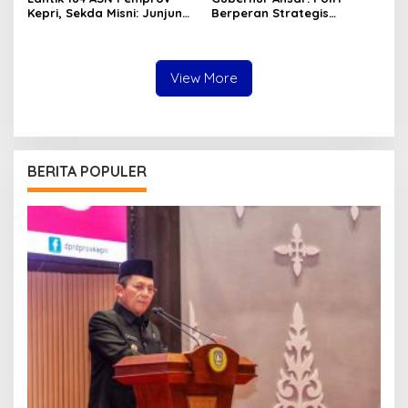
Kepri, Sekda Misni: Junjung
Berperan Strategis
Tinggi Nilai Ber-AKHLAK
Menjaga Keamanan dan
dalam Pengabdian
Iklim Investasi di Kepri
View More
BERITA POPULER