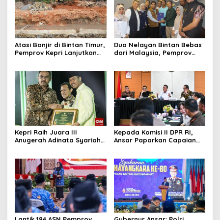
Atasi Banjir di Bintan Timur,
Dua Nelayan Bintan Bebas
Pemprov Kepri Lanjutkan
dari Malaysia, Pemprov
Pembangunan Kanal Banjir
Kepri Fasilitasi Kepulangan
di Kampung Purwodadi
ke Tanah Air
Kepri Raih Juara III
Kepada Komisi II DPR RI,
Anugerah Adinata Syariah
Ansar Paparkan Capaian
2026, Bukti Bangun Ekonomi
Program Nasional di Kepri
Syariah
Lantik 184 ASN Pemprov
Gubernur Ansar: Polri