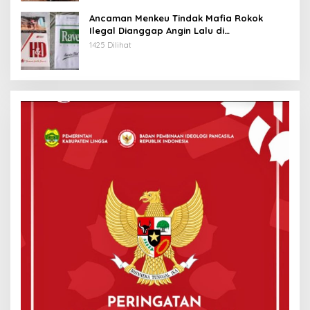
Ancaman Menkeu Tindak Mafia Rokok
Ilegal Dianggap Angin Lalu di
Tanjungpinang
1425 Dilihat