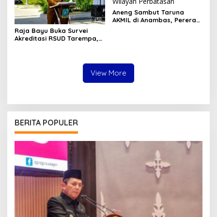
Aneng Sambut Taruna
AKMIL di Anambas, Pererat
Semangat Kebangsaan di
Raja Bayu Buka Survei
Wilayah Perbatasan
Akreditasi RSUD Tarempa,
Minta Pelayanan
Kesehatan Ditingkatkan
View More
BERITA POPULER