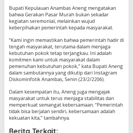
k
Bupati Kepulauan Anambas Aneng mengatakan
u
bahwa Gerakan Pasar Murah bukan sekadar
a
t
kegiatan seremonial, melainkan wujud
K
keberpihakan pemerintah kepada masyarakat.
e
t
“Kami ingin memastikan bahwa pemerintah hadir di
a
tengah masyarakat, terutama dalam menjaga
h
a
kebutuhan pokok tetap terjangkau. Ini adalah
n
komitmen kami untuk masyarakat dalam
a
pemenuhan kebutuhan pokok,” kata Bupati Aneng
n
dalam sambutannya yang dikutip dari Instagram
P
Diskominfotik Anambas, Senin (23/2/2206).
a
n
g
Dalam kesempatan itu, Aneng juga mengajak
a
masyarakat untuk terus menjaga stabilitas dan
n
memperkuat semangat kebersamaan. “Pemerintah
tidak bisa berjalan sendiri, kebersamaan adalah
kekuatan kita,” tambahnya.
Berita Terkait: