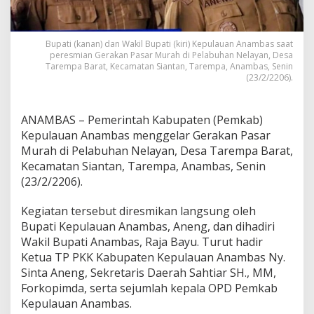
s
a
r
Bupati (kanan) dan Wakil Bupati (kiri) Kepulauan Anambas saat
M
peresmian Gerakan Pasar Murah di Pelabuhan Nelayan, Desa
u
Tarempa Barat, Kecamatan Siantan, Tarempa, Anambas, Senin
r
(23/2/2206).
a
h
,
ANAMBAS – Pemerintah Kabupaten (Pemkab)
T
Kepulauan Anambas menggelar Gerakan Pasar
e
k
Murah di Pelabuhan Nelayan, Desa Tarempa Barat,
a
Kecamatan Siantan, Tarempa, Anambas, Senin
n
(23/2/2206).
I
n
Kegiatan tersebut diresmikan langsung oleh
f
l
Bupati Kepulauan Anambas, Aneng, dan dihadiri
a
Wakil Bupati Anambas, Raja Bayu. Turut hadir
s
Ketua TP PKK Kabupaten Kepulauan Anambas Ny.
i
Sinta Aneng, Sekretaris Daerah Sahtiar SH., MM,
-
P
Forkopimda, serta sejumlah kepala OPD Pemkab
e
Kepulauan Anambas.
r