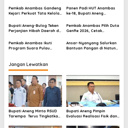
i
Nelayan Merah Putih di
Kemampuan Keuangan
p
Anambas
Daerah dan Belanja ASN
Pemkab Anambas Gandeng
Panen Padi HUT Anambas
Kejari: Perkuat Tata Kelola
ke-18, Bupati Aneng
o
Pemerintahan
Serahkan Bantuan Alsinta
s
ke Kelompok Tani
Bupati Aneng-Bulog Teken
Pemkab Anambas Pilih Duta
Perjanjian Hibah Daerah di
GenRe 2026, Cetak
Jakarta, Perkuat
Generasi Muda Berkarakter
Ketahanan Pangan
dan Berdaya Saing
Pemkab Anambas Ikuti
Ansar-Nyanyang Salurkan
Anambas
Program Suara Pulau
Bantuan Pangan di Natuna:
Secara Virtual, Perkuat
Ringankan Beban Warga-
Keterbukaan Informasi
Perkuat Ketahanan
Pangan
Jangan Lewatkan
Bupati Aneng Minta RSUD
Bupati Aneng Pimpin
Tarempa Terus Tingkatkan
Evaluasi Realisasi Fisik dan
Mutu Pelayanan Kesehatan
Keuangan Triwulan II TA
2026