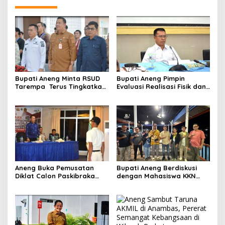
Bupati Aneng Minta RSUD
Bupati Aneng Pimpin
Tarempa Terus Tingkatkan
Evaluasi Realisasi Fisik dan
Mutu Pelayanan Kesehatan
Keuangan Triwulan II TA
2026
Aneng Buka Pemusatan
Bupati Aneng Berdiskusi
Diklat Calon Paskibraka
dengan Mahasiswa KKN
Anambas 2026, Tekankan
UGM, Bahas Kolaborasi
Disiplin dan Jiwa
Membangun Anambas
Kepemimpinan