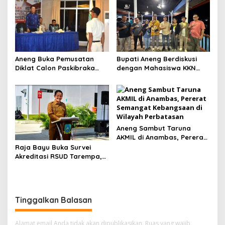
Aneng Buka Pemusatan
Bupati Aneng Berdiskusi
Diklat Calon Paskibraka
dengan Mahasiswa KKN
Anambas 2026, Tekankan
UGM, Bahas Kolaborasi
Disiplin dan Jiwa
Membangun Anambas
Kepemimpinan
Aneng Sambut Taruna
AKMIL di Anambas, Pererat
Semangat Kebangsaan di
Raja Bayu Buka Survei
Wilayah Perbatasan
Akreditasi RSUD Tarempa,
Minta Pelayanan
Kesehatan Ditingkatkan
Tinggalkan Balasan
Alamat email Anda tidak akan dipublikasikan.
Ruas yang wajib