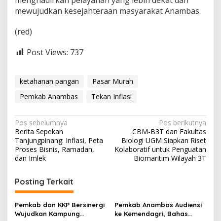
mewujudkan kesejahteraan masyarakat Anambas.
(red)
Post Views:
737
ketahanan pangan
Pasar Murah
Pemkab Anambas
Tekan Inflasi
N
Pos sebelumnya
Pos berikutnya
Berita Sepekan
CBM-B3T dan Fakultas
a
Tanjungpinang: Inflasi, Peta
Biologi UGM Siapkan Riset
v
Proses Bisnis, Ramadan,
Kolaboratif untuk Penguatan
dan Imlek
Biomaritim Wilayah 3T
i
g
Posting Terkait
a
s
Pemkab dan KKP Bersinergi
Pemkab Anambas Audiensi
Wujudkan Kampung
ke Kemendagri, Bahas