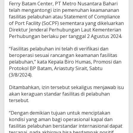
Ferry Batam Center, PT Metro Nusantara Bahari
e
n
telah mengantongi izin pemenuhan keamananan
t
fasilitas pelabuhan atau Statement of Compliance
e
of Port Facility (SoCPF) sementara yang dikeluarkan
r
Direktur Jenderal Perhubungan Laut Kementerian
K
Perhubungan berlaku per tanggal 2 Agustus 2024.
a
n
t
“Fasilitas pelabuhan ini telah di verifikasi dan
o
beroperasi sesuai rancangan keamanan fasilitas
n
pelabuhan,” kata Kepala Biro Humas, Promosi dan
g
Protokol BP Batam, Ariastuty Sirait, Sabtu
i
I
(3/8/2024).
z
i
Ditambahkan, izin tersebut sekaligus menjawab isu
n
akan keraguan standar fasilitas di pelabuhan
S
tersebut.
o
C
P
“Dengan demikian tujuan untuk menciptakan
F
kondisi yang aman bagi operasional kapal dan
fasilitas pelabuhan berstandar internasional dapat
tercapai, pada akhirnya bisa berdampak positif