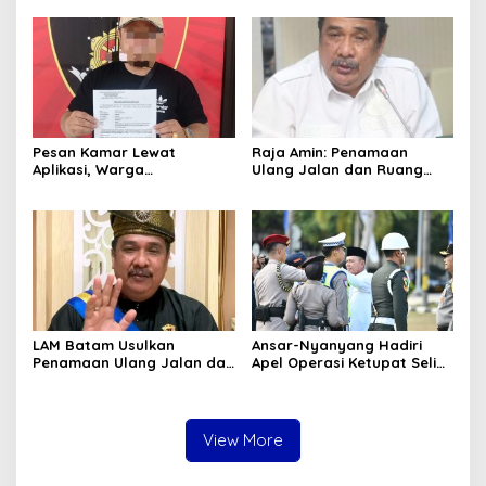
Pesan Kamar Lewat
Raja Amin: Penamaan
Aplikasi, Warga
Ulang Jalan dan Ruang
Tanjungpinang Diduga Jadi
Publik Merupakan
Korban Penipuan di Batam
Kebijakan Resmi LAM
LAM Batam Usulkan
Ansar-Nyanyang Hadiri
Penamaan Ulang Jalan dan
Apel Operasi Ketupat Seligi
Ruang Publik, Raja Amin:
2026 di Polda Kepri, Siap
Penguatan Identitas
Amankan Idulfitri
Melayu
View More