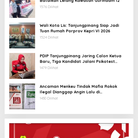
Batalkan Lelang Kawasan Gurindam 12
1576 Dilihat
Wali Kota Lis: Tanjungpinang Siap Jadi
Tuan Rumah Porprov Kepri VI 2026
1524 Dilihat
PDIP Tanjungpinang Jaring Calon Ketua
Baru, Tiga Kandidat Jalani Psikotest
Daring
1479 Dilihat
Ancaman Menkeu Tindak Mafia Rokok
Ilegal Dianggap Angin Lalu di
Tanjungpinang
1430 Dilihat