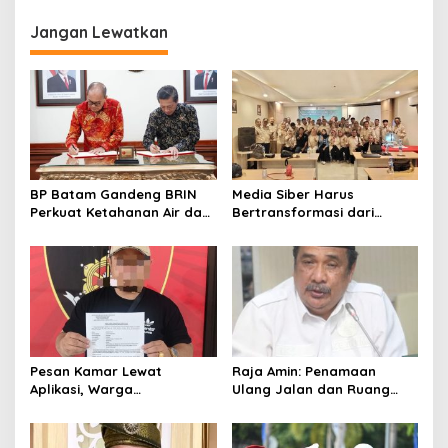
i
Penumpang Setelah
p
Dikelola PT MNB
Jangan Lewatkan
o
s
BP Batam Gandeng BRIN
Media Siber Harus
Perkuat Ketahanan Air dan
Bertransformasi dari
Daya Saing Industri
Website ke Algoritma
Pesan Kamar Lewat
Raja Amin: Penamaan
Aplikasi, Warga
Ulang Jalan dan Ruang
Tanjungpinang Diduga Jadi
Publik Merupakan
Korban Penipuan di Batam
Kebijakan Resmi LAM