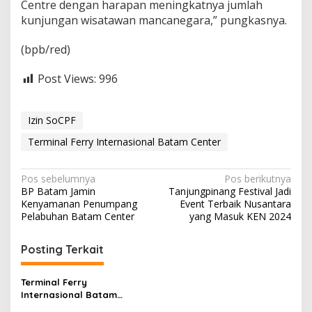
Centre dengan harapan meningkatnya jumlah
kunjungan wisatawan mancanegara,” pungkasnya.
(bpb/red)
Post Views:
996
Izin SoCPF
Terminal Ferry Internasional Batam Center
N
Pos sebelumnya
Pos berikutnya
BP Batam Jamin
Tanjungpinang Festival Jadi
a
Kenyamanan Penumpang
Event Terbaik Nusantara
v
Pelabuhan Batam Center
yang Masuk KEN 2024
i
Posting Terkait
g
a
Terminal Ferry
s
Internasional Batam
Center Layani 23 Ribu