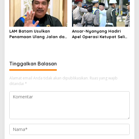
LAM Batam Usulkan
Ansar-Nyanyang Hadiri
Penamaan Ulang Jalan dan
Apel Operasi Ketupat Seligi
Ruang Publik, Raja Amin:
2026 di Polda Kepri, Siap
Penguatan Identitas
Amankan Idulfitri
Melayu
Tinggalkan Balasan
Alamat email Anda tidak akan dipublikasikan.
Ruas yang wajib
ditandai
*