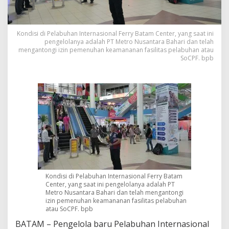
l
F
e
r
Kondisi di Pelabuhan Internasional Ferry Batam Center, yang saat ini
pengelolanya adalah PT Metro Nusantara Bahari dan telah
r
mengantongi izin pemenuhan keamananan fasilitas pelabuhan atau
y
SoCPF. bpb
I
n
t
e
r
n
a
s
i
o
n
a
l
Kondisi di Pelabuhan Internasional Ferry Batam
B
Center, yang saat ini pengelolanya adalah PT
a
Metro Nusantara Bahari dan telah mengantongi
t
izin pemenuhan keamananan fasilitas pelabuhan
a
atau SoCPF. bpb
m
BATAM – Pengelola baru Pelabuhan Internasional
C