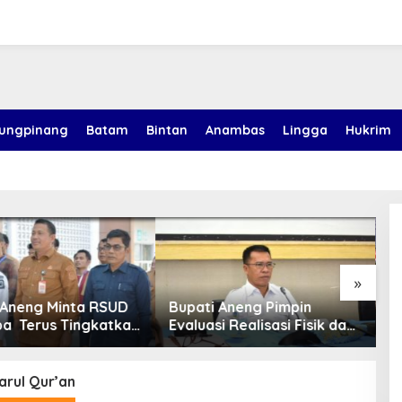
jungpinang
Batam
Bintan
Anambas
Lingga
Hukrim
»
 Aneng Minta RSUD
Bupati Aneng Pimpin
B
a Terus Tingkatkan
Evaluasi Realisasi Fisik dan
K
elayanan Kesehatan
Keuangan Triwulan II TA
A
2026
N
arul Qur’an