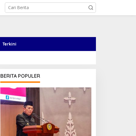
Terkini
BERITA POPULER
upati Aneng Lepas
Buka Turnamen Voli
ontingen Pramuka
Senempek Open I 2026,
nambas ke Jambore
Ketua DPRD Lingga
asional 2026
Dorong Pembinaan Atlet
dari Desa