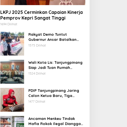
LKPJ 2025 Cerminkan Capaian Kinerja
Pemprov Kepri Sangat Tinggi
1694 Dilihat
Rakyat Demo Tuntut
Gubernur Ansar Batalkan
Lelang Kawasan Gurindam 12
1575 Dilihat
Wali Kota Lis: Tanjungpinang
Siap Jadi Tuan Rumah
Porprov Kepri VI 2026
1524 Dilihat
PDIP Tanjungpinang Jaring
Calon Ketua Baru, Tiga
Kandidat Jalani Psikotest
1477 Dilihat
Daring
Ancaman Menkeu Tindak
Mafia Rokok Ilegal Dianggap