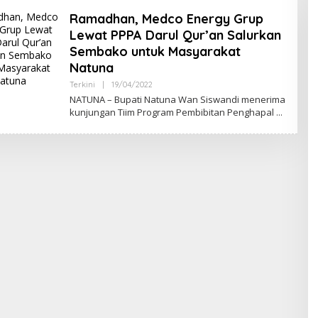
Ramadhan, Medco Energy Grup
Lewat PPPA Darul Qur’an Salurkan
Sembako untuk Masyarakat
Natuna
Terkini
|
19/04/2022
O
L
NATUNA – Bupati Natuna Wan Siswandi menerima
E
kunjungan Tiim Program Pembibitan Penghapal
H
S
U
L
U
H
K
E
P
R
I
.
C
O
M