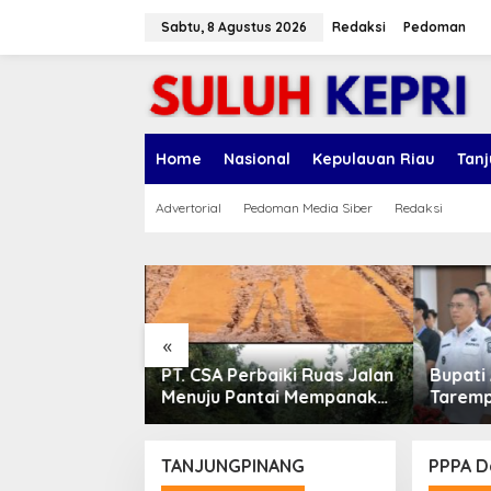
L
e
Sabtu, 8 Agustus 2026
Redaksi
Pedoman
w
a
t
i
k
e
Home
Nasional
Kepulauan Riau
Tan
k
o
n
Advertorial
Pedoman Media Siber
Redaksi
t
e
n
«
en Voli
PT. CSA Perbaiki Ruas Jalan
Bupati
en I 2026,
Menuju Pantai Mempanak
Taremp
 Lingga
Lewat CSR, Warga Sungai
Mutu P
inaan Atlet
Pinang Apresiasi
TANJUNGPINANG
PPPA D