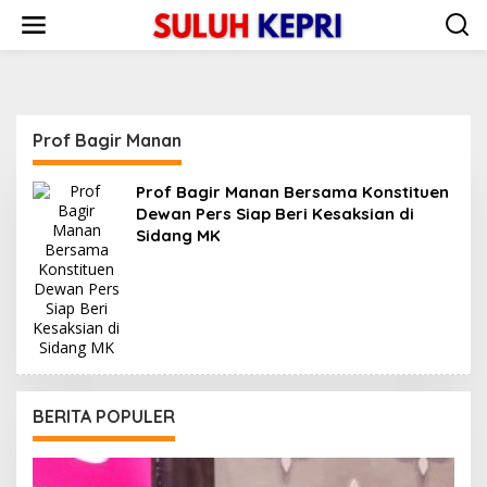
L
e
w
a
t
i
k
Prof Bagir Manan
e
k
o
Prof Bagir Manan Bersama Konstituen
n
Dewan Pers Siap Beri Kesaksian di
t
Sidang MK
e
n
BERITA POPULER