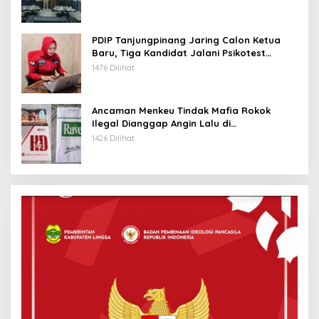
PDIP Tanjungpinang Jaring Calon Ketua
Baru, Tiga Kandidat Jalani Psikotest
Daring
1476 Dilihat
Ancaman Menkeu Tindak Mafia Rokok
Ilegal Dianggap Angin Lalu di
Tanjungpinang
1426 Dilihat