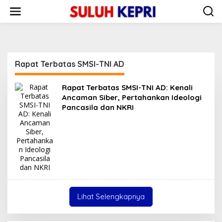
L
e
w
a
t
i
k
Rapat Terbatas SMSI-TNI AD
e
k
o
Rapat Terbatas SMSI-TNI AD: Kenali
n
Ancaman Siber, Pertahankan Ideologi
t
Pancasila dan NKRI
e
n
Lihat Selengkapnya