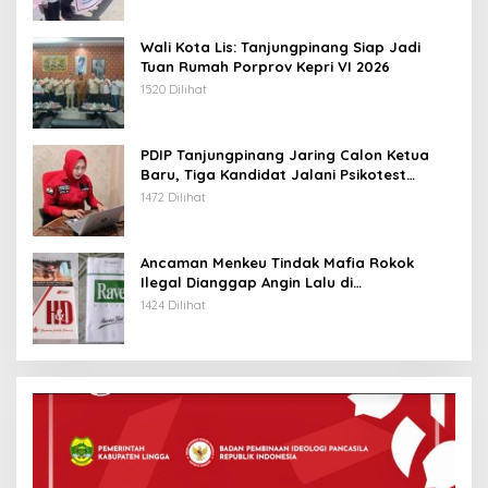
Wali Kota Lis: Tanjungpinang Siap Jadi
Tuan Rumah Porprov Kepri VI 2026
1520 Dilihat
PDIP Tanjungpinang Jaring Calon Ketua
Baru, Tiga Kandidat Jalani Psikotest
Daring
1472 Dilihat
Ancaman Menkeu Tindak Mafia Rokok
Ilegal Dianggap Angin Lalu di
Tanjungpinang
1424 Dilihat