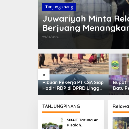
Tanjungpinang
Juwariyah Minta Rel
Berjuang Menangkan
20/11/2024
«
g Pimpin
Ribuan Pekerja PT CSA Siap
Bupati
isasi Fisik dan
Hadiri RDP di DPRD Lingga,
Batu P
wulan II TA
Minta Aspirasi Didengarkan
Pemba
Negeri
TANJUNGPINANG
Relawan
SMAIT Taruna Ar
Risalah