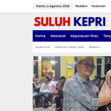
L
e
Kamis, 6 Agustus 2026
Redaksi
Pedoman
w
a
t
i
k
e
Home
Nasional
Kepulauan Riau
Tan
k
o
n
Advertorial
Pedoman Media Siber
Redaksi
t
e
n