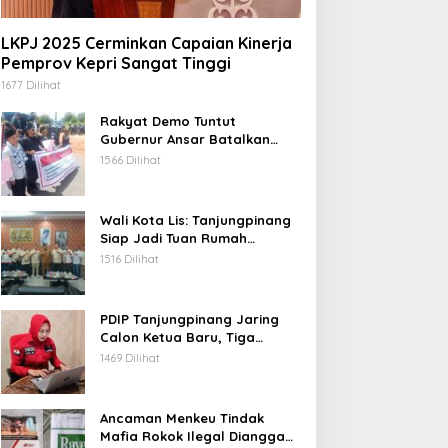
LKPJ 2025 Cerminkan Capaian Kinerja
Pemprov Kepri Sangat Tinggi
1677 Dilihat
Rakyat Demo Tuntut
Gubernur Ansar Batalkan
Lelang Kawasan Gurindam 12
1566 Dilihat
Wali Kota Lis: Tanjungpinang
Siap Jadi Tuan Rumah
Porprov Kepri VI 2026
1516 Dilihat
upati Aneng Minta RSUD
Bupati Aneng Pimpin
arempa Terus Tingkatkan
Evaluasi Realisasi Fisik dan
PDIP Tanjungpinang Jaring
utu Pelayanan Kesehatan
Keuangan Triwulan II TA
Calon Ketua Baru, Tiga
2026
Kandidat Jalani Psikotest
1469 Dilihat
Daring
Ancaman Menkeu Tindak
Mafia Rokok Ilegal Dianggap