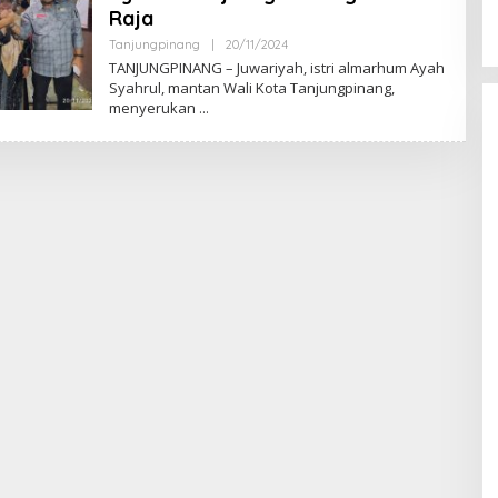
Raja
Tanjungpinang
|
20/11/2024
O
L
TANJUNGPINANG – Juwariyah, istri almarhum Ayah
E
Syahrul, mantan Wali Kota Tanjungpinang,
H
menyerukan
S
U
L
U
H
K
E
P
R
I
.
C
O
M