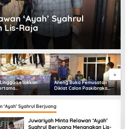
awan ‘Ayah’ Syahrul
 Lis-Raja
»
 Lingga Letakkan
Aneng Buka Pemusatan
B
ertama
Diklat Calon Paskibraka
T
ngunan USB TK
Anambas 2026, Tekankan
M
 1 Lingga
Disiplin dan Jiwa
Kepemimpinan
 ‘Ayah’ Syahrul Berjuang
Juwariyah Minta Relawan ‘Ayah’
Syahrul Berjuang Menangkan Lis-