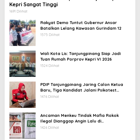
Kepri Sangat Tinggi
1691 Dilihat
Rakyat Demo Tuntut Gubernur Ansar
Batalkan Lelang Kawasan Gurindam 12
1575 Dilihat
Wali Kota Lis: Tanjungpinang Siap Jadi
Tuan Rumah Porprov Kepri VI 2026
1524 Dilihat
PDIP Tanjungpinang Jaring Calon Ketua
Baru, Tiga Kandidat Jalani Psikotest
Daring
1476 Dilihat
Ancaman Menkeu Tindak Mafia Rokok
Ilegal Dianggap Angin Lalu di
Tanjungpinang
1426 Dilihat