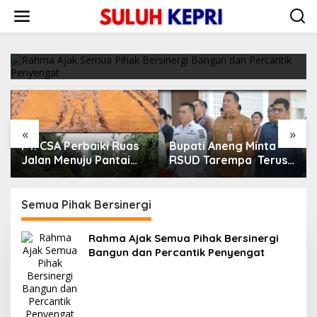
L
Rahma Ajak Semua Pihak Bersinergi Bangun
e
dan Percantik Penyengat
w
a
27/09/2021
t
i
k
e
k
o
«
»
n
PT. CSA Perbaiki Ruas
Bupati Aneng Minta
t
e
Jalan Menuju Pantai
RSUD Tarempa Terus
n
Mempanak Lewat CSR,
Tingkatkan Mutu
Warga Sungai Pinang
Pelayanan Kesehatan
Apresiasi
Semua Pihak Bersinergi
Rahma Ajak Semua Pihak Bersinergi
Bangun dan Percantik Penyengat