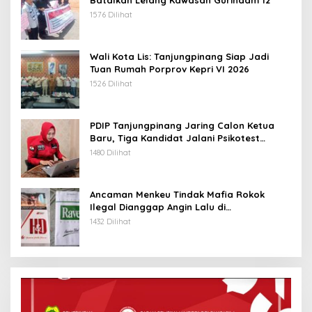
Batalkan Lelang Kawasan Gurindam 12
1576 Dilihat
Wali Kota Lis: Tanjungpinang Siap Jadi
Tuan Rumah Porprov Kepri VI 2026
1526 Dilihat
PDIP Tanjungpinang Jaring Calon Ketua
Baru, Tiga Kandidat Jalani Psikotest
Daring
1480 Dilihat
Ancaman Menkeu Tindak Mafia Rokok
Ilegal Dianggap Angin Lalu di
Tanjungpinang
1432 Dilihat