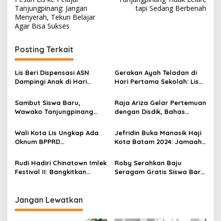
a
Tanjungpinang: Jangan
tapi Sedang Berbenah
v
Menyerah, Tekun Belajar
Agar Bisa Sukses
i
g
Posting Terkait
a
s
Lis Beri Dispensasi ASN
Gerakan Ayah Teladan di
Dampingi Anak di Hari
Hari Pertama Sekolah: Lis
i
Pertama Sekolah: Terima
Hadir sebagai Ayah, Bukan
p
Kasih Pak Wali Kota
Sekadar Wali Kota
Sambut Siswa Baru,
Raja Ariza Gelar Pertemuan
Wawako Tanjungpinang
dengan Disdik, Bahas
o
Ajak Guru-Orang Tua
Merger Sekolah-Solusi
s
Bangun Pendidikan
Siswa Baru
Wali Kota Lis Ungkap Ada
Jefridin Buka Manasik Haji
Berkualitas
Oknum BPPRD
Kota Batam 2024: Jamaah
Tanjungpinang Mainkan
Haji Khusus Dapat Uang
Pajak, Ini Respon Said Alvie
Saku Rp 1 Juta dari Wali
Rudi Hadiri Chinatown Imlek
Roby Serahkan Baju
Kota
Festival II: Bangkitkan
Seragam Gratis Siswa Baru
Ekonomi-Pariwisata Batam
TK, SD dan SMP di Bintan
Jangan Lewatkan