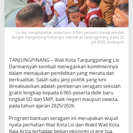
t
a
!
S
i
s
Lis ikut mengantarkan siswa baru di hari pertama masuk sekolah
w
dengan mengunjungi beberapa sekolah di Tanjungpinang, pada 22
a
Juli 2025. prokopim
S
D
-
TANJUNGPINANG – Wali Kota Tanjungpinang Lis
S
Darmansyah kembali menegaskan komitmennya
M
dalam memajukan pendidikan yang merata dan
P
d
berkualitas. Salah satu janji politik yang kini
i
direalisasikan adalah pemberian seragam sekolah
T
gratis lengkap kepada 6.965 peserta didik baru
a
tingkat SD dan SMP, baik negeri maupun swasta,
n
pada tahun ajaran 2025/2026.
j
u
n
Program bantuan seragam ini merupakan wujud
g
nyata perhatian Wali Kota Lis dan Wakil Wali Kota
p
Raja Ariza terhadap beban ekonomi orang tua,
i