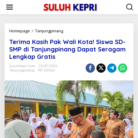
L
e
w
a
t
i
Homepage
/
Tanjungpinang
T
k
e
Terima Kasih Pak Wali Kota! Siswa SD-
e
r
k
i
SMP di Tanjungpinang Dapat Seragam
o
m
Lengkap Gratis
n
a
t
K
SuluhKepri.com
25/07/2025
e
a
Tanjungpinang
947 Dilihat
n
s
i
h
P
a
k
W
a
l
i
K
o