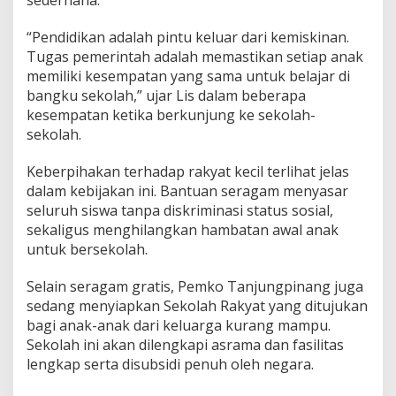
“Pendidikan adalah pintu keluar dari kemiskinan.
Tugas pemerintah adalah memastikan setiap anak
memiliki kesempatan yang sama untuk belajar di
bangku sekolah,” ujar Lis dalam beberapa
kesempatan ketika berkunjung ke sekolah-
sekolah.
Keberpihakan terhadap rakyat kecil terlihat jelas
dalam kebijakan ini. Bantuan seragam menyasar
seluruh siswa tanpa diskriminasi status sosial,
sekaligus menghilangkan hambatan awal anak
untuk bersekolah.
Selain seragam gratis, Pemko Tanjungpinang juga
sedang menyiapkan Sekolah Rakyat yang ditujukan
bagi anak-anak dari keluarga kurang mampu.
Sekolah ini akan dilengkapi asrama dan fasilitas
lengkap serta disubsidi penuh oleh negara.