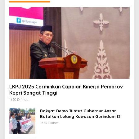
LKPJ 2025 Cerminkan Capaian Kinerja Pemprov
Kepri Sangat Tinggi
1690 Dilihat
Rakyat Demo Tuntut Gubernur Ansar
Batalkan Lelang Kawasan Gurindam 12
1573 Dilihat