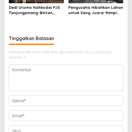
Dedi Utomo Nahkodai PJS
Pengusaha Hibahkan Lahan
Tanjungpinang-Bintan,
untuk Sang Juara! Mimpi
Komitmen Tingkatkan
Tanjungpinang Punya GOR
Profesionalitas Wartawan
Sendiri Kian Nyata
Tinggalkan Balasan
Alamat email Anda tidak akan dipublikasikan.
Ruas yang wajib
ditandai
*