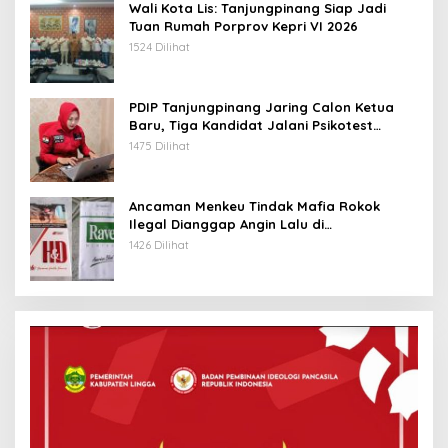
Wali Kota Lis: Tanjungpinang Siap Jadi
Tuan Rumah Porprov Kepri VI 2026
1524 Dilihat
PDIP Tanjungpinang Jaring Calon Ketua
Baru, Tiga Kandidat Jalani Psikotest
Daring
1475 Dilihat
Ancaman Menkeu Tindak Mafia Rokok
Ilegal Dianggap Angin Lalu di
Tanjungpinang
1426 Dilihat