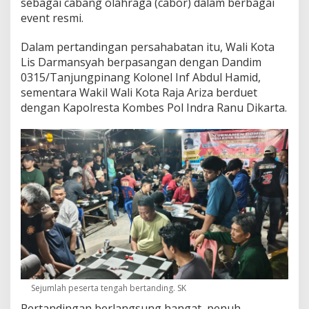
sebagai cabang olahraga (cabor) dalam berbagai
n
event resmi.
g
D
Dalam pertandingan persahabatan itu, Wali Kota
o
m
Lis Darmansyah berpasangan dengan Dandim
i
0315/Tanjungpinang Kolonel Inf Abdul Hamid,
n
sementara Wakil Wali Kota Raja Ariza berduet
o
dengan Kapolresta Kombes Pol Indra Ranu Dikarta.
y
a
n
g
D
i
g
e
l
a
r
M
A
N
T
Sejumlah peserta tengah bertanding. SK
A
Pertandingan berlangsung hangat, penuh
B