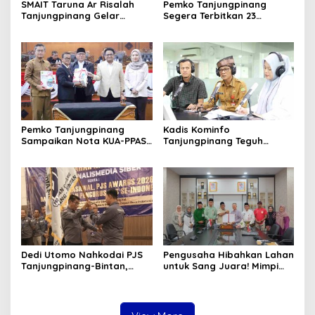
SMAIT Taruna Ar Risalah
Pemko Tanjungpinang
Tanjungpinang Gelar
Segera Terbitkan 23
Diklatsar, Hajarullah:
Perwako SOTK
Tanamkan Disiplin dan Jiwa
Kepemimpinan
Pemko Tanjungpinang
Kadis Kominfo
Sampaikan Nota KUA-PPAS
Tanjungpinang Teguh
APBD 2027 di Paripurna
Susanto: Setiap Kritik
DPRD
Warga Jadi Bahan Evaluasi
Pemerintah
Dedi Utomo Nahkodai PJS
Pengusaha Hibahkan Lahan
Tanjungpinang-Bintan,
untuk Sang Juara! Mimpi
Komitmen Tingkatkan
Tanjungpinang Punya GOR
Profesionalitas Wartawan
Sendiri Kian Nyata