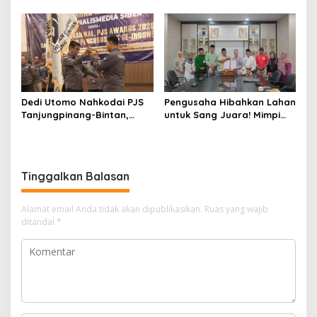
APBD 2027 di Paripurna
Susanto: Setiap Kritik
DPRD
Warga Jadi Bahan Evaluasi
Pemerintah
Dedi Utomo Nahkodai PJS
Pengusaha Hibahkan Lahan
Tanjungpinang-Bintan,
untuk Sang Juara! Mimpi
Komitmen Tingkatkan
Tanjungpinang Punya GOR
Profesionalitas Wartawan
Sendiri Kian Nyata
Tinggalkan Balasan
Alamat email Anda tidak akan dipublikasikan.
Ruas yang wajib
ditandai
*