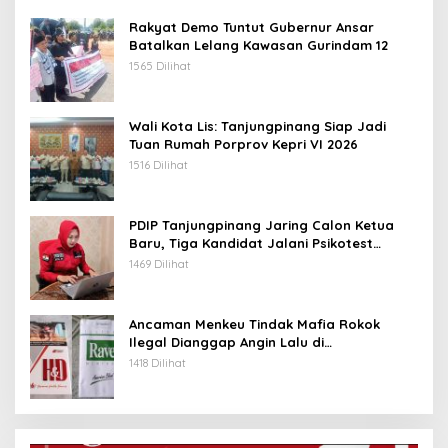
Rakyat Demo Tuntut Gubernur Ansar
Batalkan Lelang Kawasan Gurindam 12
1565 Dilihat
Wali Kota Lis: Tanjungpinang Siap Jadi
Tuan Rumah Porprov Kepri VI 2026
1516 Dilihat
PDIP Tanjungpinang Jaring Calon Ketua
Baru, Tiga Kandidat Jalani Psikotest
Daring
1469 Dilihat
Ancaman Menkeu Tindak Mafia Rokok
Ilegal Dianggap Angin Lalu di
Tanjungpinang
1418 Dilihat