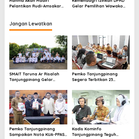
Rahma Akan Hadiri
Kemendagri Izinkan DPRD
Pelantikan Rudi-Amsakar
Gelar Pemilihan Wawako
Secara Virtual
Tanjungpinang Tanpa Surat
Walikota
Jangan Lewatkan
SMAIT Taruna Ar Risalah
Pemko Tanjungpinang
Tanjungpinang Gelar
Segera Terbitkan 23
Diklatsar, Hajarullah:
Perwako SOTK
Tanamkan Disiplin dan Jiwa
Kepemimpinan
Pemko Tanjungpinang
Kadis Kominfo
Sampaikan Nota KUA-PPAS
Tanjungpinang Teguh