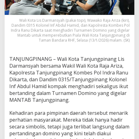
l
r
e
s
Wali Kota Lis Darmansyah (pakai topi), Wawako Raja Ariza (kiri),
Dandim 0315 Kolonel Inf Abdul Hamid, dan Kapolresta Kombes Pol
-
Indra Ranu Dikarta saat menghadiri Turnamen Domino yang digelar
D
Mantab untuk memperebutkan Piala Wali Kota Tanjungpinang di
a
Taman Bandara RHF, Selasa (13/1/2026) malam. (SK)
n
d
i
TANJUNGPINANG – Wali Kota Tanjungpinang Lis
m
K
Darmansyah bersama Wakil Wali Kota Raja Ariza,
o
Kapolresta Tanjungpinang Kombes Pol Indra Ranu
m
Dikarta, dan Dandim 0315/Tanjungpinang Kolonel
p
Inf Abdul Hamid kompak menghadiri sekaligus ikut
a
bertanding dalam Turnamen Domino yang digelar
k
B
MANTAB Tanjungpinang.
e
r
Kehadiran para pimpinan daerah tersebut menarik
t
perhatian masyarakat. Mereka tidak hanya hadir
a
secara simbolis, tetapi juga terlibat langsung dalam
n
d
pertandingan domino yang kini telah diakui
i