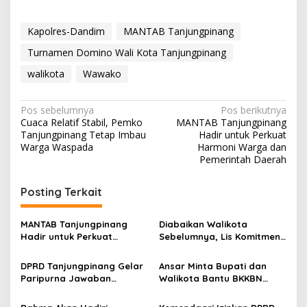
Kapolres-Dandim
MANTAB Tanjungpinang
Turnamen Domino Wali Kota Tanjungpinang
walikota
Wawako
N
Pos sebelumnya
Pos berikutnya
Cuaca Relatif Stabil, Pemko
MANTAB Tanjungpinang
a
Tanjungpinang Tetap Imbau
Hadir untuk Perkuat
v
Warga Waspada
Harmoni Warga dan
Pemerintah Daerah
i
g
Posting Terkait
a
s
MANTAB Tanjungpinang
Diabaikan Walikota
Hadir untuk Perkuat
Sebelumnya, Lis Komitmen
i
Harmoni Warga dan
Prioritaskan Disabilitas
p
Pemerintah Daerah
dalam Programnya
DPRD Tanjungpinang Gelar
Ansar Minta Bupati dan
Paripurna Jawaban
Walikota Bantu BKKBN
o
Walikota Atas Pandum
Mendata Keluarga
s
Fraksi Terhadap Ranperda