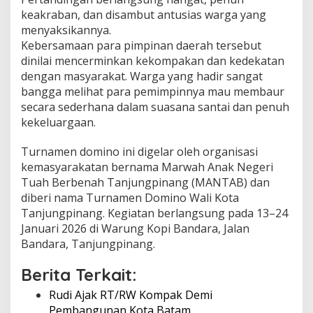
T
keakraban, dan disambut antusias warga yang
a
menyaksikannya.
n
Kebersamaan para pimpinan daerah tersebut
j
dinilai mencerminkan kekompakan dan kedekatan
u
n
dengan masyarakat. Warga yang hadir sangat
g
bangga melihat para pemimpinnya mau membaur
p
secara sederhana dalam suasana santai dan penuh
i
kekeluargaan.
n
a
n
Turnamen domino ini digelar oleh organisasi
g
kemasyarakatan bernama Marwah Anak Negeri
Tuah Berbenah Tanjungpinang (MANTAB) dan
diberi nama Turnamen Domino Wali Kota
Tanjungpinang. Kegiatan berlangsung pada 13–24
Januari 2026 di Warung Kopi Bandara, Jalan
Bandara, Tanjungpinang.
Berita Terkait:
Rudi Ajak RT/RW Kompak Demi
Pembangunan Kota Batam…