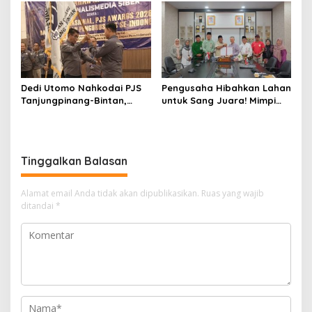
DPRD
Warga Jadi Bahan Evaluasi
Pemerintah
Dedi Utomo Nahkodai PJS
Pengusaha Hibahkan Lahan
Tanjungpinang-Bintan,
untuk Sang Juara! Mimpi
Komitmen Tingkatkan
Tanjungpinang Punya GOR
Profesionalitas Wartawan
Sendiri Kian Nyata
Tinggalkan Balasan
Alamat email Anda tidak akan dipublikasikan.
Ruas yang wajib
ditandai
*