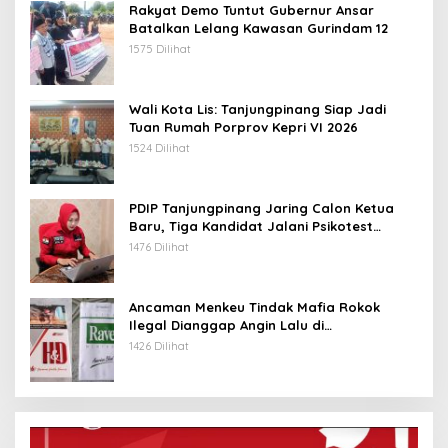
Rakyat Demo Tuntut Gubernur Ansar
Batalkan Lelang Kawasan Gurindam 12
1575 Dilihat
Wali Kota Lis: Tanjungpinang Siap Jadi
Tuan Rumah Porprov Kepri VI 2026
1524 Dilihat
PDIP Tanjungpinang Jaring Calon Ketua
Baru, Tiga Kandidat Jalani Psikotest
Daring
1476 Dilihat
Ancaman Menkeu Tindak Mafia Rokok
Ilegal Dianggap Angin Lalu di
Tanjungpinang
1426 Dilihat