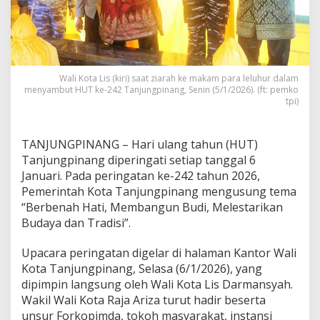
n
g
D
i
g
e
Wali Kota Lis (kiri) saat ziarah ke makam para leluhur dalam
l
menyambut HUT ke-242 Tanjungpinang, Senin (5/1/2026). (ft: pemko
a
tpi)
r
S
e
TANJUNGPINANG – Hari ulang tahun (HUT)
d
Tanjungpinang diperingati setiap tanggal 6
e
Januari. Pada peringatan ke-242 tahun 2026,
r
h
Pemerintah Kota Tanjungpinang mengusung tema
a
“Berbenah Hati, Membangun Budi, Melestarikan
n
Budaya dan Tradisi”.
a
,
Upacara peringatan digelar di halaman Kantor Wali
F
o
Kota Tanjungpinang, Selasa (6/1/2026), yang
k
dipimpin langsung oleh Wali Kota Lis Darmansyah.
u
Wakil Wali Kota Raja Ariza turut hadir beserta
s
unsur Forkopimda, tokoh masyarakat, instansi
R