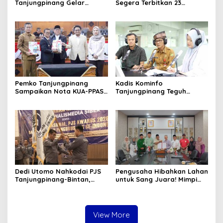
Tanjungpinang Gelar
Segera Terbitkan 23
Diklatsar, Hajarullah:
Perwako SOTK
Tanamkan Disiplin dan Jiwa
Kepemimpinan
Pemko Tanjungpinang
Kadis Kominfo
Sampaikan Nota KUA-PPAS
Tanjungpinang Teguh
APBD 2027 di Paripurna
Susanto: Setiap Kritik
DPRD
Warga Jadi Bahan Evaluasi
Pemerintah
Dedi Utomo Nahkodai PJS
Pengusaha Hibahkan Lahan
Tanjungpinang-Bintan,
untuk Sang Juara! Mimpi
Komitmen Tingkatkan
Tanjungpinang Punya GOR
Profesionalitas Wartawan
Sendiri Kian Nyata
View More