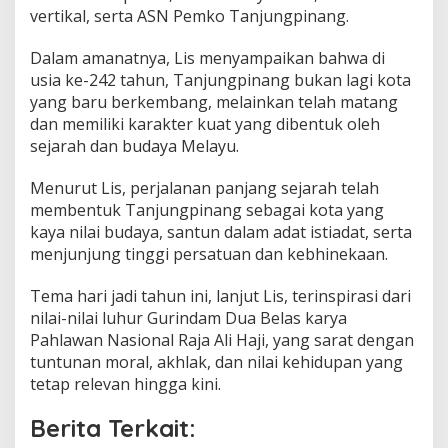
vertikal, serta ASN Pemko Tanjungpinang.
e
f
l
Dalam amanatnya, Lis menyampaikan bahwa di
e
usia ke-242 tahun, Tanjungpinang bukan lagi kota
k
yang baru berkembang, melainkan telah matang
s
dan memiliki karakter kuat yang dibentuk oleh
i
d
sejarah dan budaya Melayu.
a
n
Menurut Lis, perjalanan panjang sejarah telah
N
membentuk Tanjungpinang sebagai kota yang
i
kaya nilai budaya, santun dalam adat istiadat, serta
l
a
menjunjung tinggi persatuan dan kebhinekaan.
i
B
Tema hari jadi tahun ini, lanjut Lis, terinspirasi dari
u
nilai-nilai luhur Gurindam Dua Belas karya
d
Pahlawan Nasional Raja Ali Haji, yang sarat dengan
a
y
tuntunan moral, akhlak, dan nilai kehidupan yang
a
tetap relevan hingga kini.
Berita Terkait: