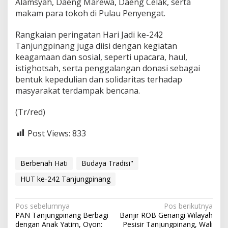
Alamsyah, Daeng Marewa, Daeng Celak, serta
makam para tokoh di Pulau Penyengat.
Rangkaian peringatan Hari Jadi ke-242
Tanjungpinang juga diisi dengan kegiatan
keagamaan dan sosial, seperti upacara, haul,
istighotsah, serta penggalangan donasi sebagai
bentuk kepedulian dan solidaritas terhadap
masyarakat terdampak bencana.
(Tr/red)
Post Views:
833
Berbenah Hati
Budaya Tradisi"
HUT ke-242 Tanjungpinang
N
Pos sebelumnya
Pos berikutnya
PAN Tanjungpinang Berbagi
Banjir ROB Genangi Wilayah
a
dengan Anak Yatim, Oyon:
Pesisir Tanjungpinang, Wali