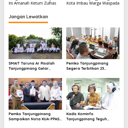
v
Ini Amanah Ketum Zulhas
Kota Imbau Warga Waspada
i
Jangan Lewatkan
g
a
s
i
p
o
SMAIT Taruna Ar Risalah
Pemko Tanjungpinang
s
Tanjungpinang Gelar
Segera Terbitkan 23
Diklatsar, Hajarullah:
Perwako SOTK
Tanamkan Disiplin dan Jiwa
Kepemimpinan
Pemko Tanjungpinang
Kadis Kominfo
Sampaikan Nota KUA-PPAS
Tanjungpinang Teguh
APBD 2027 di Paripurna
Susanto: Setiap Kritik