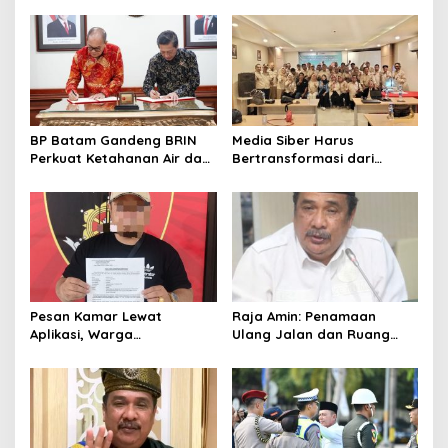
BP Batam Gandeng BRIN
Media Siber Harus
Perkuat Ketahanan Air dan
Bertransformasi dari
Daya Saing Industri
Website ke Algoritma
Pesan Kamar Lewat
Raja Amin: Penamaan
Aplikasi, Warga
Ulang Jalan dan Ruang
Tanjungpinang Diduga Jadi
Publik Merupakan
Korban Penipuan di Batam
Kebijakan Resmi LAM