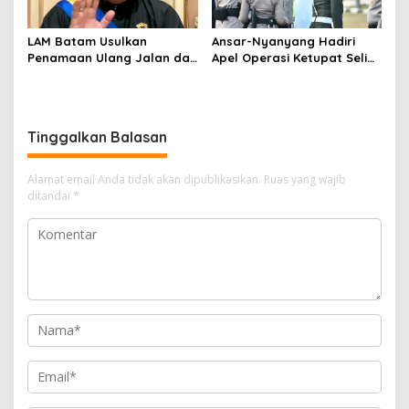
LAM Batam Usulkan
Ansar-Nyanyang Hadiri
Penamaan Ulang Jalan dan
Apel Operasi Ketupat Seligi
Ruang Publik, Raja Amin:
2026 di Polda Kepri, Siap
Penguatan Identitas
Amankan Idulfitri
Melayu
Tinggalkan Balasan
Alamat email Anda tidak akan dipublikasikan.
Ruas yang wajib
ditandai
*