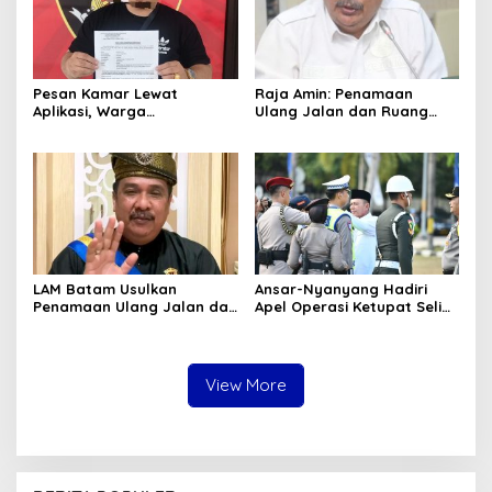
Pesan Kamar Lewat
Raja Amin: Penamaan
Aplikasi, Warga
Ulang Jalan dan Ruang
Tanjungpinang Diduga Jadi
Publik Merupakan
Korban Penipuan di Batam
Kebijakan Resmi LAM
LAM Batam Usulkan
Ansar-Nyanyang Hadiri
Penamaan Ulang Jalan dan
Apel Operasi Ketupat Seligi
Ruang Publik, Raja Amin:
2026 di Polda Kepri, Siap
Penguatan Identitas
Amankan Idulfitri
Melayu
View More