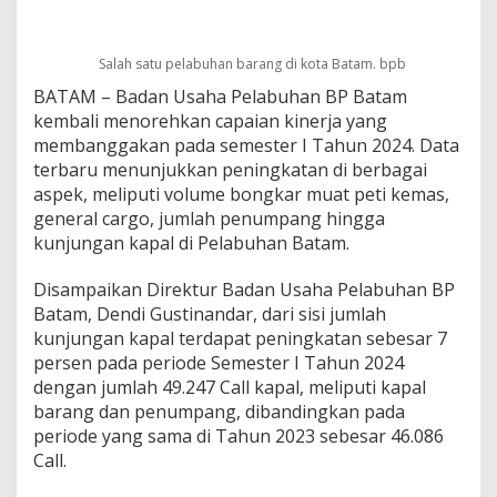
2
0
2
Salah satu pelabuhan barang di kota Batam. bpb
4
BATAM – Badan Usaha Pelabuhan BP Batam
:
J
kembali menorehkan capaian kinerja yang
u
membanggakan pada semester I Tahun 2024. Data
m
terbaru menunjukkan peningkatan di berbagai
l
aspek, meliputi volume bongkar muat peti kemas,
a
h
general cargo, jumlah penumpang hingga
K
kunjungan kapal di Pelabuhan Batam.
u
n
Disampaikan Direktur Badan Usaha Pelabuhan BP
j
Batam, Dendi Gustinandar, dari sisi jumlah
u
n
kunjungan kapal terdapat peningkatan sebesar 7
g
persen pada periode Semester I Tahun 2024
a
dengan jumlah 49.247 Call kapal, meliputi kapal
n
barang dan penumpang, dibandingkan pada
K
periode yang sama di Tahun 2023 sebesar 46.086
a
p
Call.
a
l