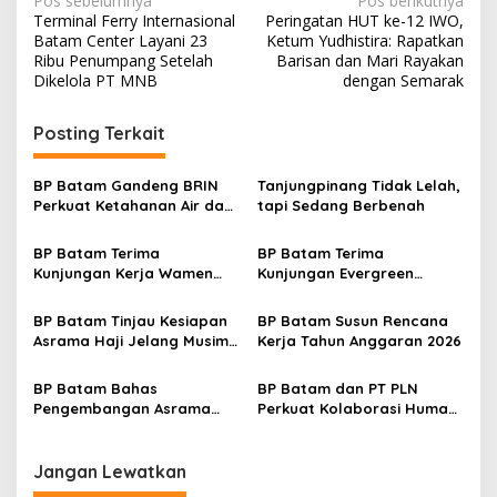
N
Pos sebelumnya
Pos berikutnya
Terminal Ferry Internasional
Peringatan HUT ke-12 IWO,
a
Batam Center Layani 23
Ketum Yudhistira: Rapatkan
v
Ribu Penumpang Setelah
Barisan dan Mari Rayakan
Dikelola PT MNB
dengan Semarak
i
g
Posting Terkait
a
s
BP Batam Gandeng BRIN
Tanjungpinang Tidak Lelah,
Perkuat Ketahanan Air dan
tapi Sedang Berbenah
i
Daya Saing Industri
p
BP Batam Terima
BP Batam Terima
Kunjungan Kerja Wamen
Kunjungan Evergreen
o
Investasi dan Hilirisasi RI
Marine (Asia) Pte. Ltd.
s
BP Batam Tinjau Kesiapan
BP Batam Susun Rencana
Asrama Haji Jelang Musim
Kerja Tahun Anggaran 2026
Haji 2025
BP Batam Bahas
BP Batam dan PT PLN
Pengembangan Asrama
Perkuat Kolaborasi Humas,
Haji Dengan Konsep Hotel
Bahas Strategi Komunikasi
bernuansa Religi
Publik
Jangan Lewatkan