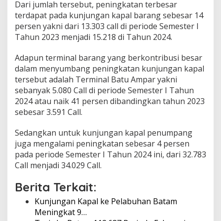
Dari jumlah tersebut, peningkatan terbesar
N
terdapat pada kunjungan kapal barang sebesar 14
a
persen yakni dari 13.303 call di periode Semester I
i
k
Tahun 2023 menjadi 15.218 di Tahun 2024.
7
%
Adapun terminal barang yang berkontribusi besar
dalam menyumbang peningkatan kunjungan kapal
tersebut adalah Terminal Batu Ampar yakni
sebanyak 5.080 Call di periode Semester I Tahun
2024 atau naik 41 persen dibandingkan tahun 2023
sebesar 3.591 Call.
Sedangkan untuk kunjungan kapal penumpang
juga mengalami peningkatan sebesar 4 persen
pada periode Semester I Tahun 2024 ini, dari 32.783
Call menjadi 34.029 Call.
Berita Terkait:
Kunjungan Kapal ke Pelabuhan Batam
Meningkat 9…