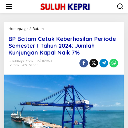
L
e
w
a
t
i
Homepage
/
Batam
B
k
P
BP Batam Cetak Keberhasilan Periode
e
B
k
a
Semester I Tahun 2024: Jumlah
o
t
Kunjungan Kapal Naik 7%
n
a
t
m
SuluhKepri.com
07/08/2024
e
C
Batam
709 Dilihat
n
e
t
a
k
K
e
b
e
r
h
a
s