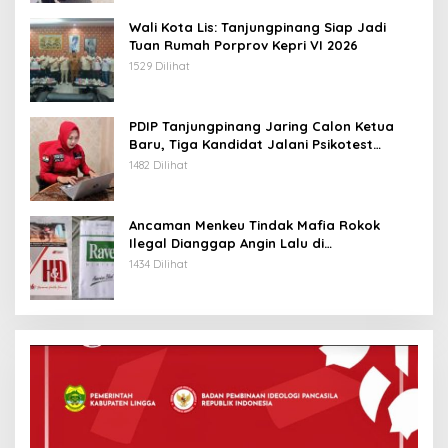
Wali Kota Lis: Tanjungpinang Siap Jadi
Tuan Rumah Porprov Kepri VI 2026
1529 Dilihat
PDIP Tanjungpinang Jaring Calon Ketua
Baru, Tiga Kandidat Jalani Psikotest
Daring
1482 Dilihat
Ancaman Menkeu Tindak Mafia Rokok
Ilegal Dianggap Angin Lalu di
Tanjungpinang
1434 Dilihat