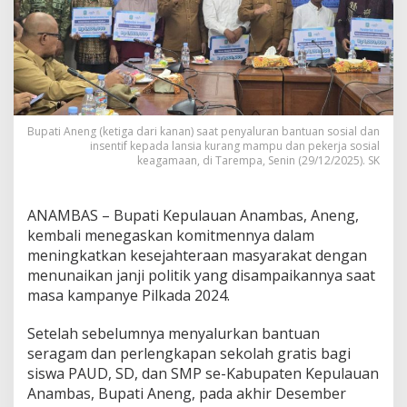
a
n
j
i
P
o
l
i
Bupati Aneng (ketiga dari kanan) saat penyaluran bantuan sosial dan
t
insentif kepada lansia kurang mampu dan pekerja sosial
i
keagamaan, di Tarempa, Senin (29/12/2025). SK
k
,
S
ANAMBAS – Bupati Kepulauan Anambas, Aneng,
a
kembali menegaskan komitmennya dalam
l
meningkatkan kesejahteraan masyarakat dengan
u
r
menunaikan janji politik yang disampaikannya saat
k
masa kampanye Pilkada 2024.
a
n
Setelah sebelumnya menyalurkan bantuan
B
seragam dan perlengkapan sekolah gratis bagi
a
n
siswa PAUD, SD, dan SMP se-Kabupaten Kepulauan
t
Anambas, Bupati Aneng, pada akhir Desember
u