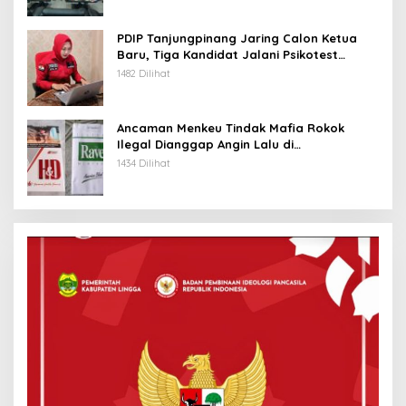
PDIP Tanjungpinang Jaring Calon Ketua
Baru, Tiga Kandidat Jalani Psikotest
Daring
1482 Dilihat
Ancaman Menkeu Tindak Mafia Rokok
Ilegal Dianggap Angin Lalu di
Tanjungpinang
1434 Dilihat