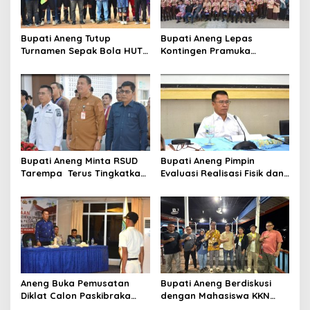
Bupati Aneng Tutup
Bupati Aneng Lepas
Turnamen Sepak Bola HUT
Kontingen Pramuka
ke-24 Karang Taruna
Anambas ke Jambore
Anggrek Air Asuk
Nasional 2026
Bupati Aneng Minta RSUD
Bupati Aneng Pimpin
Tarempa Terus Tingkatkan
Evaluasi Realisasi Fisik dan
Mutu Pelayanan Kesehatan
Keuangan Triwulan II TA
2026
Aneng Buka Pemusatan
Bupati Aneng Berdiskusi
Diklat Calon Paskibraka
dengan Mahasiswa KKN
Anambas 2026, Tekankan
UGM, Bahas Kolaborasi