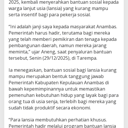
2025, kembali menyerahkan bantuan sosial kepada
a
warga lanjut usia (lansia) yang kurang mampu
n
serta insentif bagi para pekerja sosial.
u
n
t
“Ini adalah janji saya kepada masyarakat Anambas.
u
Pemerintah harus hadir, terutama bagi mereka
k
yang telah memberi pemikiran dan tenaga kepada
L
pembangunan daerah, namun mereka jarang
a
n
meminta,” ujar Aneng, saat penyaluran bantuan
s
tersebut, Senin (29/12/2025), di Tarempa.
i
a
Ia menegaskan, bantuan sosial bagi lansia kurang
-
mampu merupakan bentuk tanggung jawab
P
e
Pemerintah Kabupaten Kepulauan Anambas di
k
bawah kepemimpinannya untuk memastikan
e
pemenuhan kebutuhan hidup yang layak bagi para
r
orang tua di usia senja, terlebih bagi mereka yang
j
a
sudah tidak produktif secara ekonomi.
S
o
“Para lansia membutuhkan perhatian khusus.
s
Pemerintah hadir melalui program bantuan lansia
i