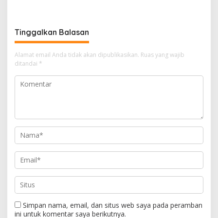
Disiplin dan Jiwa
Membangun Anambas
Kepemimpinan
Tinggalkan Balasan
Alamat email Anda tidak akan dipublikasikan.
Ruas yang wajib
ditandai
*
Simpan nama, email, dan situs web saya pada peramban
ini untuk komentar saya berikutnya.