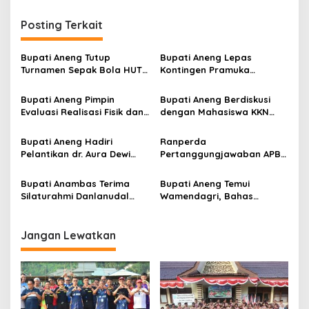
i
g
Posting Terkait
a
s
Bupati Aneng Tutup
Bupati Aneng Lepas
Turnamen Sepak Bola HUT
Kontingen Pramuka
i
ke-24 Karang Taruna
Anambas ke Jambore
p
Anggrek Air Asuk
Nasional 2026
Bupati Aneng Pimpin
Bupati Aneng Berdiskusi
Evaluasi Realisasi Fisik dan
dengan Mahasiswa KKN
o
Keuangan Triwulan II TA
UGM, Bahas Kolaborasi
s
2026
Membangun Anambas
Bupati Aneng Hadiri
Ranperda
Pelantikan dr. Aura Dewi
Pertanggungjawaban APBD
Nova, Putri Kebanggaan
2025 Disahkan, Bupati
Anambas
Aneng Apresiasi DPRD
Bupati Anambas Terima
Bupati Aneng Temui
Anambas
Silaturahmi Danlanudal
Wamendagri, Bahas
Matak, Bahas Sinergi dan
Penguatan Fiskal dan
Penguatan Keamanan
Percepatan Pembangunan
Wilayah
Anambas
Jangan Lewatkan