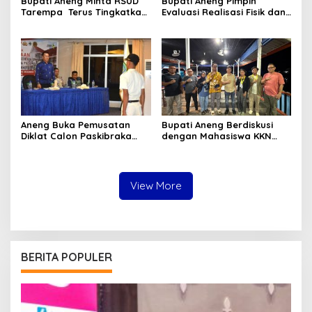
Bupati Aneng Minta RSUD
Bupati Aneng Pimpin
Tarempa Terus Tingkatkan
Evaluasi Realisasi Fisik dan
Mutu Pelayanan Kesehatan
Keuangan Triwulan II TA
2026
Aneng Buka Pemusatan
Bupati Aneng Berdiskusi
Diklat Calon Paskibraka
dengan Mahasiswa KKN
Anambas 2026, Tekankan
UGM, Bahas Kolaborasi
Disiplin dan Jiwa
Membangun Anambas
Kepemimpinan
View More
BERITA POPULER