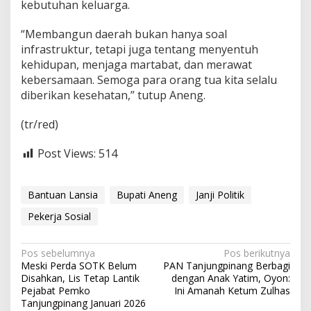
kebutuhan keluarga.
“Membangun daerah bukan hanya soal
infrastruktur, tetapi juga tentang menyentuh
kehidupan, menjaga martabat, dan merawat
kebersamaan. Semoga para orang tua kita selalu
diberikan kesehatan,” tutup Aneng.
(tr/red)
Post Views:
514
Bantuan Lansia
Bupati Aneng
Janji Politik
Pekerja Sosial
N
Pos sebelumnya
Pos berikutnya
Meski Perda SOTK Belum
PAN Tanjungpinang Berbagi
a
Disahkan, Lis Tetap Lantik
dengan Anak Yatim, Oyon:
v
Pejabat Pemko
Ini Amanah Ketum Zulhas
Tanjungpinang Januari 2026