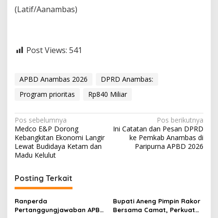
(Latif/Aanambas)
Post Views:
541
APBD Anambas 2026
DPRD Anambas:
Program prioritas
Rp840 Miliar
N
Pos sebelumnya
Pos berikutnya
Medco E&P Dorong
Ini Catatan dan Pesan DPRD
a
Kebangkitan Ekonomi Langir
ke Pemkab Anambas di
v
Lewat Budidaya Ketam dan
Paripurna APBD 2026
Madu Kelulut
i
g
Posting Terkait
a
s
Ranperda
Bupati Aneng Pimpin Rakor
Pertanggungjawaban APBD
Bersama Camat, Perkuat
i