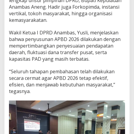
lengkap unsur pimpinan DPRD, Bupati Kepulauan
o
Anambas Aneng. Hadir juga Forkopimda, instansi
k
vertikal, tokoh masyarakat, hingga organisasi
u
kemasyarakatan.
s
p
a
Wakil Ketua I DPRD Anambas, Yusli, menjelaskan
d
bahwa penyusunan APBD 2026 dilakukan dengan
a
mempertimbangkan penyesuaian pendapatan
P
daerah, fluktuasi dana transfer pusat, serta
r
o
kapasitas PAD yang masih terbatas.
g
r
“Seluruh tahapan pembahasan telah dilakukan
a
secara cermat agar APBD 2026 tetap efektif,
m
efisien, dan menjawab kebutuhan masyarakat,”
P
r
tegasnya.
i
o
r
i
t
a
s