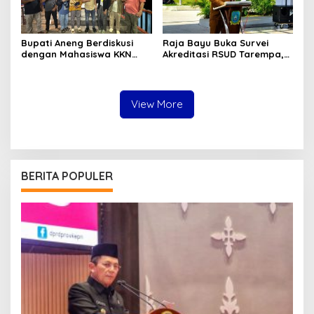
Bupati Aneng Berdiskusi
Raja Bayu Buka Survei
dengan Mahasiswa KKN
Akreditasi RSUD Tarempa,
UGM, Bahas Kolaborasi
Minta Pelayanan
Membangun Anambas
Kesehatan Ditingkatkan
View More
BERITA POPULER