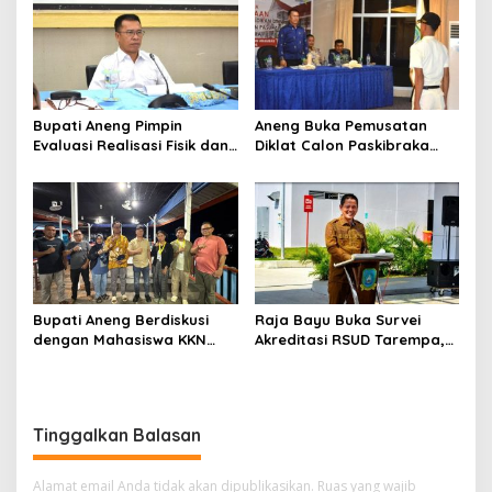
Bupati Aneng Pimpin
Aneng Buka Pemusatan
Evaluasi Realisasi Fisik dan
Diklat Calon Paskibraka
Keuangan Triwulan II TA
Anambas 2026, Tekankan
2026
Disiplin dan Jiwa
Kepemimpinan
Bupati Aneng Berdiskusi
Raja Bayu Buka Survei
dengan Mahasiswa KKN
Akreditasi RSUD Tarempa,
UGM, Bahas Kolaborasi
Minta Pelayanan
Membangun Anambas
Kesehatan Ditingkatkan
Tinggalkan Balasan
Alamat email Anda tidak akan dipublikasikan.
Ruas yang wajib