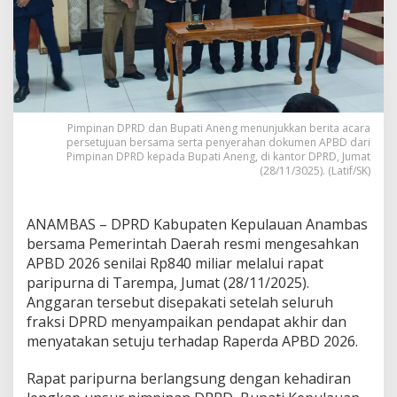
s
2
0
2
6
S
e
b
Pimpinan DPRD dan Bupati Aneng menunjukkan berita acara
e
persetujuan bersama serta penyerahan dokumen APBD dari
s
Pimpinan DPRD kepada Bupati Aneng, di kantor DPRD, Jumat
a
(28/11/3025). (Latif/SK)
r
R
p
ANAMBAS – DPRD Kabupaten Kepulauan Anambas
8
bersama Pemerintah Daerah resmi mengesahkan
4
APBD 2026 senilai Rp840 miliar melalui rapat
0
paripurna di Tarempa, Jumat (28/11/2025).
M
i
Anggaran tersebut disepakati setelah seluruh
l
fraksi DPRD menyampaikan pendapat akhir dan
i
menyatakan setuju terhadap Raperda APBD 2026.
a
r
Rapat paripurna berlangsung dengan kehadiran
,
F