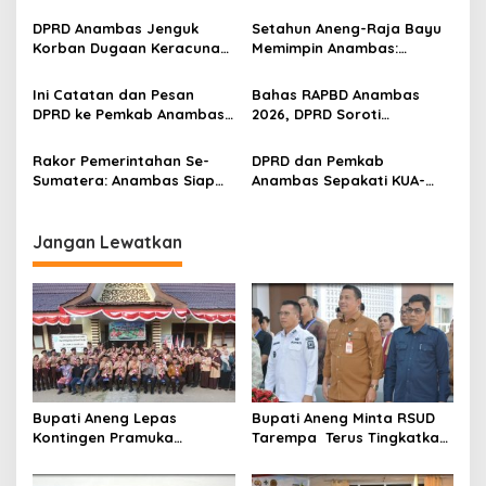
2025 Disahkan, Bupati
Sinergi dan Kawal Program
p
Aneng Apresiasi DPRD
Prioritas Daerah
DPRD Anambas Jenguk
Setahun Aneng-Raja Bayu
Anambas
Korban Dugaan Keracunan
Memimpin Anambas:
o
MBG, Hino Faisal:
Menata Arah Baru
s
Keselamatan Anak Harus
Pembangunan Kepulauan
Ini Catatan dan Pesan
Bahas RAPBD Anambas
Prioritas
DPRD ke Pemkab Anambas
2026, DPRD Soroti
di Paripurna APBD 2026
Penurunan TKD-Efisiensi
Anggaran
Rakor Pemerintahan Se-
DPRD dan Pemkab
Sumatera: Anambas Siap
Anambas Sepakati KUA-
Jalankan Program Prioritas
PPAS Perubahan APBD 2025
Presiden
Senilai Rp837 Miliar
Jangan Lewatkan
Bupati Aneng Lepas
Bupati Aneng Minta RSUD
Kontingen Pramuka
Tarempa Terus Tingkatkan
Anambas ke Jambore
Mutu Pelayanan Kesehatan
Nasional 2026