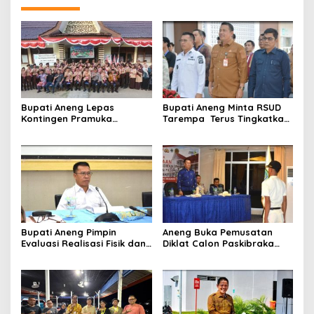
Bupati Aneng Lepas
Bupati Aneng Minta RSUD
Kontingen Pramuka
Tarempa Terus Tingkatkan
Anambas ke Jambore
Mutu Pelayanan Kesehatan
Nasional 2026
Bupati Aneng Pimpin
Aneng Buka Pemusatan
Evaluasi Realisasi Fisik dan
Diklat Calon Paskibraka
Keuangan Triwulan II TA
Anambas 2026, Tekankan
2026
Disiplin dan Jiwa
Kepemimpinan