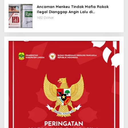
Ancaman Menkeu Tindak Mafia Rokok
Ilegal Dianggap Angin Lalu di
Tanjungpinang
1432 Dilihat