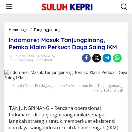
L
e
w
a
t
i
Homepage
/
Tanjungpinang
I
k
n
Indomaret Masuk Tanjungpinang,
e
d
k
o
Pemko Klaim Perkuat Daya Saing IKM
o
m
n
a
SuluhKepri.com
02/05/2026
t
Tanjungpinang
853 Dilihat
r
e
e
n
t
M
a
Kepala Dinas Perdagangan dan Perindustrian Kota Tanjungpinang,
s
Riany. Foto: DT/SK
u
k
T
TANJUNGPINANG – Rencana operasional
a
Indomaret di Tanjungpinang dinilai sebagai
n
j
langkah strategis untuk memperkuat eksistensi
u
dan daya saing industri kecil dan menengah (IKM),
n