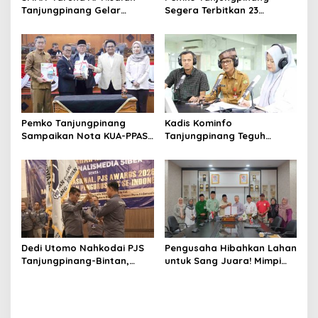
Tanjungpinang Gelar
Segera Terbitkan 23
Diklatsar, Hajarullah:
Perwako SOTK
Tanamkan Disiplin dan Jiwa
Kepemimpinan
Pemko Tanjungpinang
Kadis Kominfo
Sampaikan Nota KUA-PPAS
Tanjungpinang Teguh
APBD 2027 di Paripurna
Susanto: Setiap Kritik
DPRD
Warga Jadi Bahan Evaluasi
Pemerintah
Dedi Utomo Nahkodai PJS
Pengusaha Hibahkan Lahan
Tanjungpinang-Bintan,
untuk Sang Juara! Mimpi
Komitmen Tingkatkan
Tanjungpinang Punya GOR
Profesionalitas Wartawan
Sendiri Kian Nyata