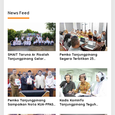
News Feed
SMAIT Taruna Ar Risalah
Pemko Tanjungpinang
Tanjungpinang Gelar
Segera Terbitkan 23
Diklatsar, Hajarullah:
Perwako SOTK
Tanamkan Disiplin dan Jiwa
Kepemimpinan
Pemko Tanjungpinang
Kadis Kominfo
Sampaikan Nota KUA-PPAS
Tanjungpinang Teguh
APBD 2027 di Paripurna
Susanto: Setiap Kritik
DPRD
Warga Jadi Bahan Evaluasi