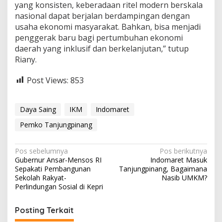
yang konsisten, keberadaan ritel modern berskala
nasional dapat berjalan berdampingan dengan
usaha ekonomi masyarakat. Bahkan, bisa menjadi
penggerak baru bagi pertumbuhan ekonomi
daerah yang inklusif dan berkelanjutan,” tutup
Riany.
Post Views:
853
Daya Saing
IKM
Indomaret
Pemko Tanjungpinang
N
Pos sebelumnya
Pos berikutnya
Gubernur Ansar-Mensos RI
Indomaret Masuk
a
Sepakati Pembangunan
Tanjungpinang, Bagaimana
v
Sekolah Rakyat-
Nasib UMKM?
Perlindungan Sosial di Kepri
i
g
Posting Terkait