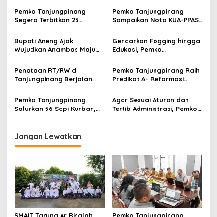
a
s
Pemko Tanjungpinang
Pemko Tanjungpinang
Segera Terbitkan 23
Sampaikan Nota KUA-PPAS
i
Perwako SOTK
APBD 2027 di Paripurna
p
DPRD
Bupati Aneng Ajak
Gencarkan Fogging hingga
Wujudkan Anambas Maju
Edukasi, Pemko
o
dan Berdaya Saing di Usia
Tanjungpinang Percepat
s
ke-18
Penanganan Malaria
Penataan RT/RW di
Pemko Tanjungpinang Raih
Tanjungpinang Berjalan
Predikat A- Reformasi
Bertahap, Pemko
Birokrasi dari KemenPAN-
Tanjungpinang Pastikan
RB
Pemko Tanjungpinang
Agar Sesuai Aturan dan
Layanan Publik Tetap
Salurkan 56 Sapi Kurban,
Tertib Administrasi, Pemko
Normal
48 Ekor dari Urungan ASN
Tanjungpinang Tata Ulang
RT/RW
Jangan Lewatkan
SMAIT Taruna Ar Risalah
Pemko Tanjungpinang