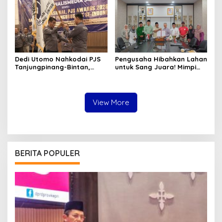
Pemerintah
Dedi Utomo Nahkodai PJS
Pengusaha Hibahkan Lahan
Tanjungpinang-Bintan,
untuk Sang Juara! Mimpi
Komitmen Tingkatkan
Tanjungpinang Punya GOR
Profesionalitas Wartawan
Sendiri Kian Nyata
View More
BERITA POPULER