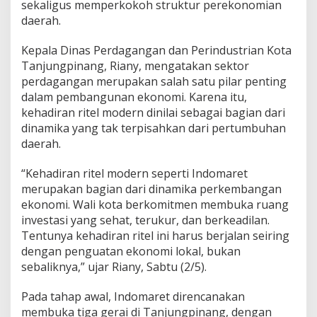
sekaligus memperkokoh struktur perekonomian
g
daerah.
p
i
n
Kepala Dinas Perdagangan dan Perindustrian Kota
a
Tanjungpinang, Riany, mengatakan sektor
n
perdagangan merupakan salah satu pilar penting
g
dalam pembangunan ekonomi. Karena itu,
,
P
kehadiran ritel modern dinilai sebagai bagian dari
e
dinamika yang tak terpisahkan dari pertumbuhan
m
daerah.
k
o
“Kehadiran ritel modern seperti Indomaret
K
l
merupakan bagian dari dinamika perkembangan
a
ekonomi. Wali kota berkomitmen membuka ruang
i
investasi yang sehat, terukur, dan berkeadilan.
m
Tentunya kehadiran ritel ini harus berjalan seiring
P
dengan penguatan ekonomi lokal, bukan
e
r
sebaliknya,” ujar Riany, Sabtu (2/5).
k
u
Pada tahap awal, Indomaret direncanakan
a
membuka tiga gerai di Tanjungpinang, dengan
t