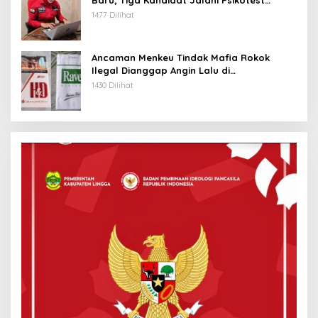
Baru, Tiga Kandidat Jalani Psikotest
Daring
1477 Dilihat
Ancaman Menkeu Tindak Mafia Rokok
Ilegal Dianggap Angin Lalu di
Tanjungpinang
1430 Dilihat