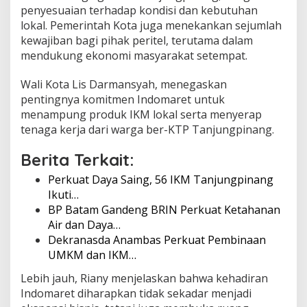
penyesuaian terhadap kondisi dan kebutuhan
D
a
lokal. Pemerintah Kota juga menekankan sejumlah
y
kewajiban bagi pihak peritel, terutama dalam
a
mendukung ekonomi masyarakat setempat.
S
a
Wali Kota Lis Darmansyah, menegaskan
i
n
pentingnya komitmen Indomaret untuk
g
menampung produk IKM lokal serta menyerap
I
tenaga kerja dari warga ber-KTP Tanjungpinang.
K
M
Berita Terkait:
Perkuat Daya Saing, 56 IKM Tanjungpinang
Ikuti…
BP Batam Gandeng BRIN Perkuat Ketahanan
Air dan Daya…
Dekranasda Anambas Perkuat Pembinaan
UMKM dan IKM…
Lebih jauh, Riany menjelaskan bahwa kehadiran
Indomaret diharapkan tidak sekadar menjadi