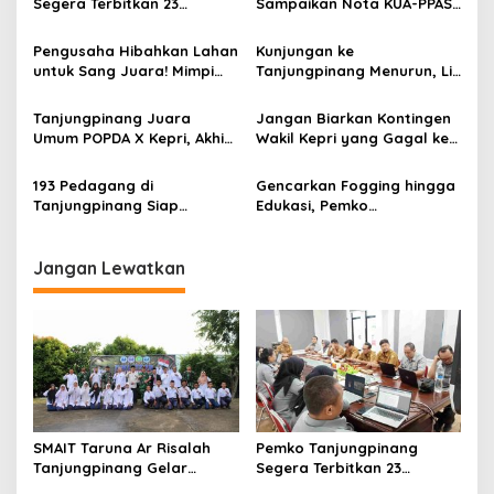
Segera Terbitkan 23
Sampaikan Nota KUA-PPAS
i
Perwako SOTK
APBD 2027 di Paripurna
p
DPRD
Pengusaha Hibahkan Lahan
Kunjungan ke
untuk Sang Juara! Mimpi
Tanjungpinang Menurun, Lis
o
Tanjungpinang Punya GOR
Cari Solusi Keluhan
s
Sendiri Kian Nyata
Wisatawan Mancing
Tanjungpinang Juara
Jangan Biarkan Kontingen
Umum POPDA X Kepri, Akhiri
Wakil Kepri yang Gagal ke
Penantian 20 Tahun
Pesparawi Nasional
Menjadi Korban yang
193 Pedagang di
Gencarkan Fogging hingga
Terlupakan
Tanjungpinang Siap
Edukasi, Pemko
Tempati Lokasi Usaha Baru
Tanjungpinang Percepat
di Tiga Titik Relokasi
Penanganan Malaria
Jangan Lewatkan
SMAIT Taruna Ar Risalah
Pemko Tanjungpinang
Tanjungpinang Gelar
Segera Terbitkan 23
Diklatsar, Hajarullah:
Perwako SOTK