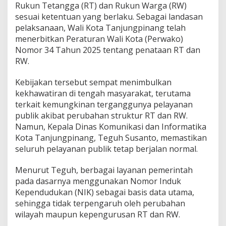
Rukun Tetangga (RT) dan Rukun Warga (RW)
n
g
sesuai ketentuan yang berlaku. Sebagai landasan
p
pelaksanaan, Wali Kota Tanjungpinang telah
i
menerbitkan Peraturan Wali Kota (Perwako)
n
Nomor 34 Tahun 2025 tentang penataan RT dan
a
RW.
n
g
B
Kebijakan tersebut sempat menimbulkan
e
kekhawatiran di tengah masyarakat, terutama
r
terkait kemungkinan terganggunya pelayanan
j
publik akibat perubahan struktur RT dan RW.
a
l
Namun, Kepala Dinas Komunikasi dan Informatika
a
Kota Tanjungpinang, Teguh Susanto, memastikan
n
seluruh pelayanan publik tetap berjalan normal.
B
e
Menurut Teguh, berbagai layanan pemerintah
r
t
pada dasarnya menggunakan Nomor Induk
a
Kependudukan (NIK) sebagai basis data utama,
h
sehingga tidak terpengaruh oleh perubahan
a
wilayah maupun kepengurusan RT dan RW.
p
,