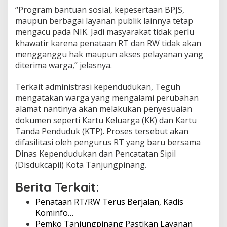
P
“Program bantuan sosial, kepesertaan BPJS,
e
maupun berbagai layanan publik lainnya tetap
m
mengacu pada NIK. Jadi masyarakat tidak perlu
k
khawatir karena penataan RT dan RW tidak akan
o
T
mengganggu hak maupun akses pelayanan yang
a
diterima warga,” jelasnya.
n
j
Terkait administrasi kependudukan, Teguh
u
mengatakan warga yang mengalami perubahan
n
g
alamat nantinya akan melakukan penyesuaian
p
dokumen seperti Kartu Keluarga (KK) dan Kartu
i
Tanda Penduduk (KTP). Proses tersebut akan
n
difasilitasi oleh pengurus RT yang baru bersama
a
Dinas Kependudukan dan Pencatatan Sipil
n
g
(Disdukcapil) Kota Tanjungpinang.
P
a
Berita Terkait:
s
t
Penataan RT/RW Terus Berjalan, Kadis
i
Kominfo…
k
Pemko Tanjungpinang Pastikan Layanan
a