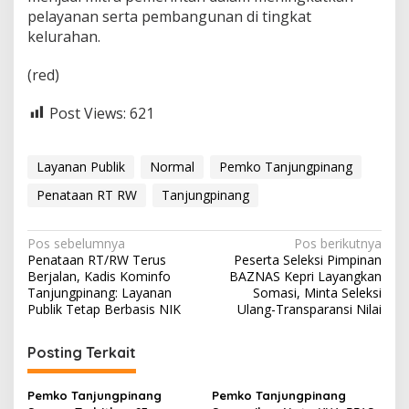
pelayanan serta pembangunan di tingkat
kelurahan.
(red)
Post Views:
621
Layanan Publik
Normal
Pemko Tanjungpinang
Penataan RT RW
Tanjungpinang
N
Pos sebelumnya
Pos berikutnya
Penataan RT/RW Terus
Peserta Seleksi Pimpinan
a
Berjalan, Kadis Kominfo
BAZNAS Kepri Layangkan
v
Tanjungpinang: Layanan
Somasi, Minta Seleksi
Publik Tetap Berbasis NIK
Ulang-Transparansi Nilai
i
g
Posting Terkait
a
s
Pemko Tanjungpinang
Pemko Tanjungpinang