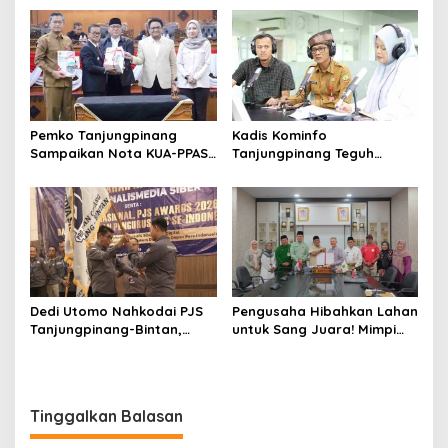
Tanamkan Disiplin dan Jiwa
Kepemimpinan
Pemko Tanjungpinang
Kadis Kominfo
Sampaikan Nota KUA-PPAS
Tanjungpinang Teguh
APBD 2027 di Paripurna
Susanto: Setiap Kritik
DPRD
Warga Jadi Bahan Evaluasi
Pemerintah
Dedi Utomo Nahkodai PJS
Pengusaha Hibahkan Lahan
Tanjungpinang-Bintan,
untuk Sang Juara! Mimpi
Komitmen Tingkatkan
Tanjungpinang Punya GOR
Profesionalitas Wartawan
Sendiri Kian Nyata
Tinggalkan Balasan