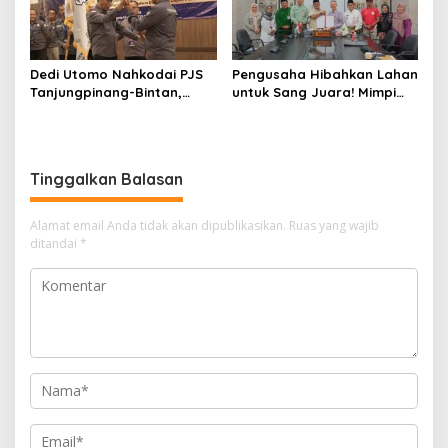
Dedi Utomo Nahkodai PJS
Pengusaha Hibahkan Lahan
Tanjungpinang-Bintan,
untuk Sang Juara! Mimpi
Komitmen Tingkatkan
Tanjungpinang Punya GOR
Profesionalitas Wartawan
Sendiri Kian Nyata
Tinggalkan Balasan
Alamat email Anda tidak akan dipublikasikan.
Ruas yang wajib
ditandai
*