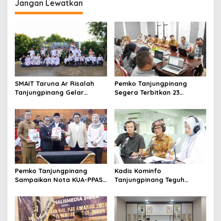
Jangan Lewatkan
SMAIT Taruna Ar Risalah
Pemko Tanjungpinang
Tanjungpinang Gelar
Segera Terbitkan 23
Diklatsar, Hajarullah:
Perwako SOTK
Tanamkan Disiplin dan Jiwa
Kepemimpinan
Pemko Tanjungpinang
Kadis Kominfo
Sampaikan Nota KUA-PPAS
Tanjungpinang Teguh
APBD 2027 di Paripurna
Susanto: Setiap Kritik
DPRD
Warga Jadi Bahan Evaluasi
Pemerintah