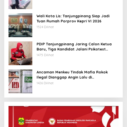
Wali Kota Lis: Tanjungpinang Siap Jadi
Tuan Rumah Porprov Kepri VI 2026
1524 Dilihat
PDIP Tanjungpinang Jaring Calon Ketua
Baru, Tiga Kandidat Jalani Psikotest
Daring
1475 Dilihat
Ancaman Menkeu Tindak Mafia Rokok
Ilegal Dianggap Angin Lalu di
Tanjungpinang
1426 Dilihat