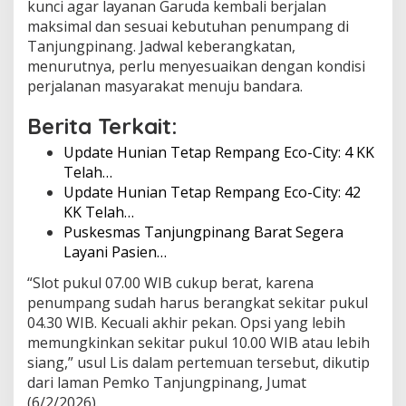
kunci agar layanan Garuda kembali berjalan
u
maksimal dan sesuai kebutuhan penumpang di
n
Tanjungpinang. Jadwal keberangkatan,
g
p
menurutnya, perlu menyesuaikan dengan kondisi
i
perjalanan masyarakat menuju bandara.
n
a
Berita Terkait:
n
g
Update Hunian Tetap Rempang Eco-City: 4 KK
Telah…
Update Hunian Tetap Rempang Eco-City: 42
KK Telah…
Puskesmas Tanjungpinang Barat Segera
Layani Pasien…
“Slot pukul 07.00 WIB cukup berat, karena
penumpang sudah harus berangkat sekitar pukul
04.30 WIB. Kecuali akhir pekan. Opsi yang lebih
memungkinkan sekitar pukul 10.00 WIB atau lebih
siang,” usul Lis dalam pertemuan tersebut, dikutip
dari laman Pemko Tanjungpinang, Jumat
(6/2/2026).