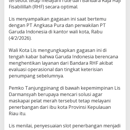
tersebut tetap melayani rute dari Bandara Raja Haji
r
Fisabilillah (RHF) secara optimal.
G
a
Lis menyampaikan gagasan ini saat bertemu
r
u
dengan PT Angkasa Pura dan perwakilan PT
d
Garuda Indonesia di kantor wali kota, Rabu
a
(4/2/2026).
T
e
Wali Kota Lis mengungkapkan gagasan ini di
t
a
tengah kabar bahwa Garuda Indonesia berencana
p
menghentikan layanan dari Bandara RHF akibat
L
evaluasi operasional dan tingkat keterisian
a
penumpang sebelumnya.
y
a
n
Pemko Tanjungpinang di bawah kepemimpinan Lis
i
Darmansyah berupaya mencari solusi agar
R
maskapai pelat merah tersebut tetap melayani
H
penerbangan dari ibu kota Provinsi Kepulauan
F
Riau itu.
T
a
n
Lis menilai, penyesuaian slot penerbangan menjadi
j