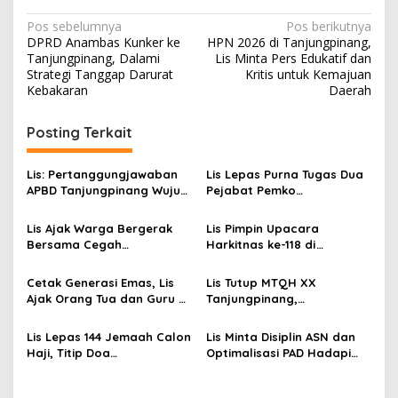
N
Pos sebelumnya
Pos berikutnya
DPRD Anambas Kunker ke
HPN 2026 di Tanjungpinang,
a
Tanjungpinang, Dalami
Lis Minta Pers Edukatif dan
v
Strategi Tanggap Darurat
Kritis untuk Kemajuan
Kebakaran
Daerah
i
g
Posting Terkait
a
s
Lis: Pertanggungjawaban
Lis Lepas Purna Tugas Dua
APBD Tanjungpinang Wujud
Pejabat Pemko
i
Amanah dan Kepercayaan
Tanjungpinang, Apresiasi
p
Rakya
Pengabdian Puluhan Tahun
Lis Ajak Warga Bergerak
Lis Pimpin Upacara
Bersama Cegah
Harkitnas ke-118 di
o
Penyebaran Malaria di
Lingkungan ASN Pemko
s
Tanjungpinang
Tanjungpinang
Cetak Generasi Emas, Lis
Lis Tutup MTQH XX
Ajak Orang Tua dan Guru di
Tanjungpinang,
Tanjungpinang Bersinergi
Tanjungpinang Kota
Didik Anak
Kembali Juara Umum
Lis Lepas 144 Jemaah Calon
Lis Minta Disiplin ASN dan
Haji, Titip Doa
Optimalisasi PAD Hadapi
Kesejahteraan
Tekanan Fiskal
Tanjungpinang
Tanjungpinang