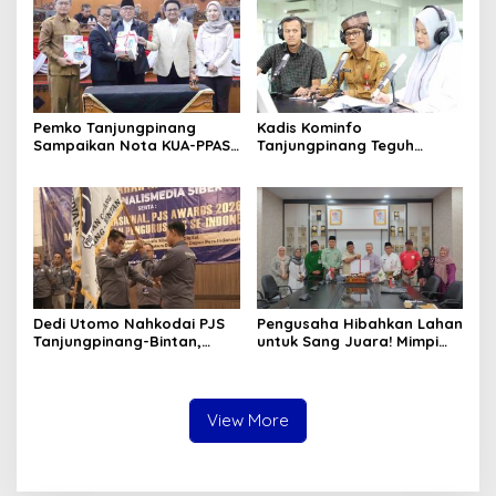
Kepemimpinan
Pemko Tanjungpinang
Kadis Kominfo
Sampaikan Nota KUA-PPAS
Tanjungpinang Teguh
APBD 2027 di Paripurna
Susanto: Setiap Kritik
DPRD
Warga Jadi Bahan Evaluasi
Pemerintah
Dedi Utomo Nahkodai PJS
Pengusaha Hibahkan Lahan
Tanjungpinang-Bintan,
untuk Sang Juara! Mimpi
Komitmen Tingkatkan
Tanjungpinang Punya GOR
Profesionalitas Wartawan
Sendiri Kian Nyata
View More