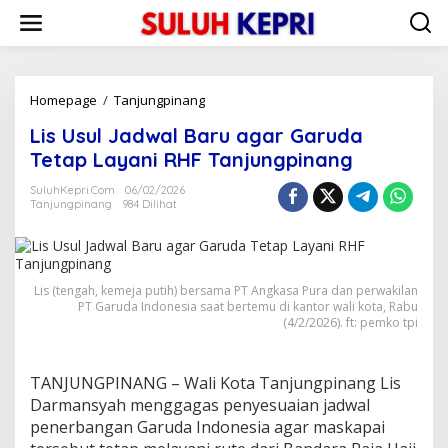
L
e
w
a
t
i
Homepage
/
Tanjungpinang
L
k
i
Lis Usul Jadwal Baru agar Garuda
e
s
k
U
Tetap Layani RHF Tanjungpinang
o
s
n
u
SuluhKepri.com
06/02/2026
t
Tanjungpinang
984 Dilihat
l
e
J
n
a
d
w
Lis (tengah, kemeja putih) bersama PT Angkasa Pura dan perwakilan
a
PT Garuda Indonesia saat bertemu di kantor wali kota, Rabu
l
(4/2/2026). ft: pemko tpi
B
a
r
TANJUNGPINANG – Wali Kota Tanjungpinang Lis
u
Darmansyah menggagas penyesuaian jadwal
a
g
penerbangan Garuda Indonesia agar maskapai
a