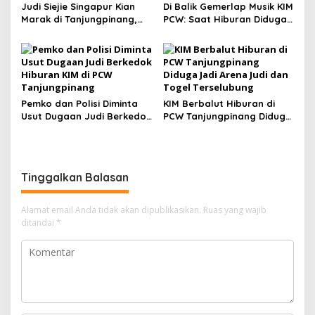
Judi Siejie Singapur Kian
Di Balik Gemerlap Musik KIM
Marak di Tanjungpinang,
PCW: Saat Hiburan Diduga
Polisi Diminta Bongkar
Menjelma Jadi Arena Judi
Jaringan Bandar
Terbuka
Pemko dan Polisi Diminta
KIM Berbalut Hiburan di
Usut Dugaan Judi Berkedok
PCW Tanjungpinang Diduga
Hiburan KIM di PCW
Jadi Arena Judi dan Togel
Tanjungpinang
Terselubung
Tinggalkan Balasan
Alamat email Anda tidak akan dipublikasikan.
Ruas yang wajib
ditandai
*