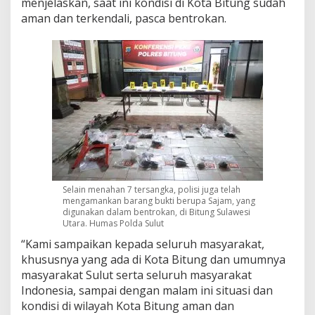
menjelaskan, saat ini kondisi di Kota Bitung sudah
w
aman dan terkendali, pasca bentrokan.
e
s
i
U
t
a
r
a
Selain menahan 7 tersangka, polisi juga telah
mengamankan barang bukti berupa Sajam, yang
digunakan dalam bentrokan, di Bitung Sulawesi
Utara. Humas Polda Sulut
“Kami sampaikan kepada seluruh masyarakat,
khususnya yang ada di Kota Bitung dan umumnya
masyarakat Sulut serta seluruh masyarakat
Indonesia, sampai dengan malam ini situasi dan
kondisi di wilayah Kota Bitung aman dan