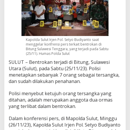
a
K
a
s
u
s
B
Kapolda Sulut Irjen Pol. Setyo Budiyanto saat
e
menggelar konfrensi pers terkait bentrokan di
n
Bitung Sulawesi Tenggara, yang terjadi pada Sabtu
t
(25/11). Humas Polda Sulut
r
o
SULUT – Bentrokan terjadi di Bitung, Sulawesi
k
Utara (Sulut), pada Sabtu (25/11/23). Polisi
d
menetapkan sebanyak 7 orang sebagai tersangka,
i
dan sudah dilakukan penahanan.
B
i
t
Polisi menyebut ketujuh orang tersangka yang
u
ditahan, adalah merupakan anggota dua ormas
n
yang terlibat dalam bentrokan.
g
S
Dalam konferensi pers, di Mapolda Sulut, Minggu
u
l
(26/11/23), Kapolda Sulut Irjen Pol. Setyo Budiyanto
a