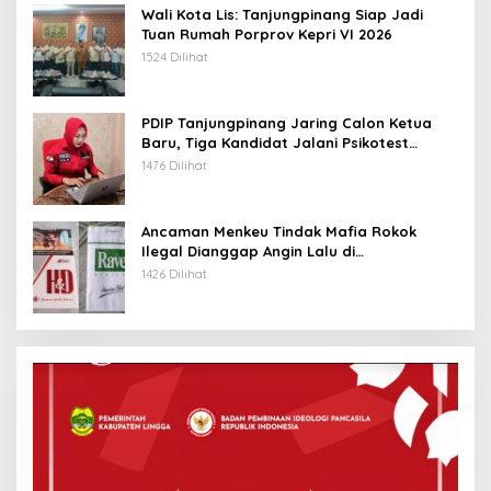
Wali Kota Lis: Tanjungpinang Siap Jadi
Tuan Rumah Porprov Kepri VI 2026
1524 Dilihat
PDIP Tanjungpinang Jaring Calon Ketua
Baru, Tiga Kandidat Jalani Psikotest
Daring
1476 Dilihat
Ancaman Menkeu Tindak Mafia Rokok
Ilegal Dianggap Angin Lalu di
Tanjungpinang
1426 Dilihat