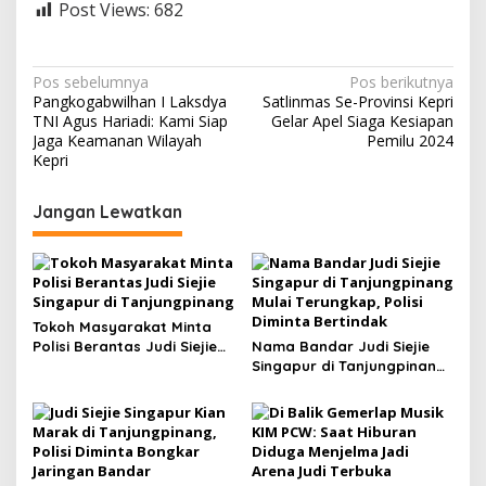
Post Views:
682
N
Pos sebelumnya
Pos berikutnya
Pangkogabwilhan I Laksdya
Satlinmas Se-Provinsi Kepri
a
TNI Agus Hariadi: Kami Siap
Gelar Apel Siaga Kesiapan
v
Jaga Keamanan Wilayah
Pemilu 2024
Kepri
i
g
Jangan Lewatkan
a
s
i
p
Tokoh Masyarakat Minta
Polisi Berantas Judi Siejie
Nama Bandar Judi Siejie
o
Singapur di Tanjungpinang
Singapur di Tanjungpinang
s
Mulai Terungkap, Polisi
Diminta Bertindak