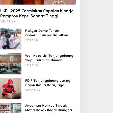
LKPJ 2025 Cerminkan Capaian Kinerja
Pemprov Kepri Sangat Tinggi
1698 Dilihat
Rakyat Demo Tuntut
Gubernur Ansar Batalkan
Lelang Kawasan Gurindam 12
1579 Dilihat
Wali Kota Lis: Tanjungpinang
Siap Jadi Tuan Rumah
Porprov Kepri VI 2026
1529 Dilihat
PDIP Tanjungpinang Jaring
Calon Ketua Baru, Tiga
Kandidat Jalani Psikotest
1482 Dilihat
Daring
Ancaman Menkeu Tindak
Mafia Rokok Ilegal Dianggap