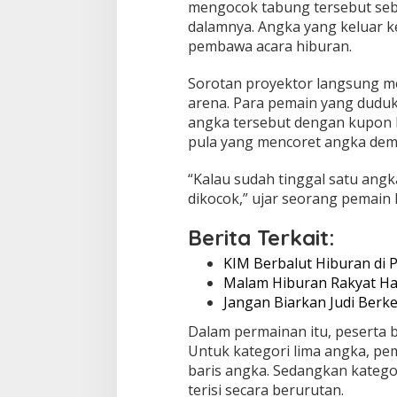
J
mengocok tabung tersebut seb
u
dalamnya. Angka yang keluar 
d
pembawa acara hiburan.
i
T
Sorotan proyektor langsung men
e
r
arena. Para pemain yang dudu
b
angka tersebut dengan kupon 
u
pula yang mencoret angka dem
k
a
“Kalau sudah tinggal satu angk
dikocok,” ujar seorang pemain 
Berita Terkait:
KIM Berbalut Hiburan di
Malam Hiburan Rakyat Ha
Jangan Biarkan Judi Berk
Dalam permainan itu, peserta 
Untuk kategori lima angka, pe
baris angka. Sedangkan kateg
terisi secara berurutan.