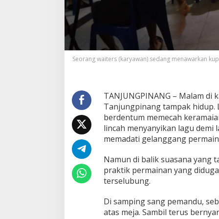
a
n
D
i
d
u
g
Seorang waiters (karyawan) sedang menawarkan kup
a
M
e
n
TANJUNGPINANG – Malam di kaw
j
Tanjungpinang tampak hidup. 
e
l
berdentum memecah keramaian
m
lincah menyanyikan lagu demi
a
memadati gelanggang permainan
J
a
Namun di balik suasana yang ta
d
i
praktik permainan yang diduga
A
terselubung.
r
e
Di samping sang pemandu, sebu
n
atas meja. Sambil terus bernya
a