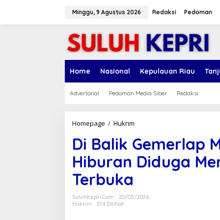
L
e
Minggu, 9 Agustus 2026
Redaksi
Pedoman
w
a
t
i
k
e
Home
Nasional
Kepulauan Riau
Tan
k
o
n
Advertorial
Pedoman Media Siber
Redaksi
t
e
n
Homepage
/
Hukrim
D
i
Di Balik Gemerlap 
B
a
Hiburan Diduga Men
l
i
Terbuka
k
G
e
SuluhKepri.com
20/05/2026
m
Hukrim
374 Dilihat
e