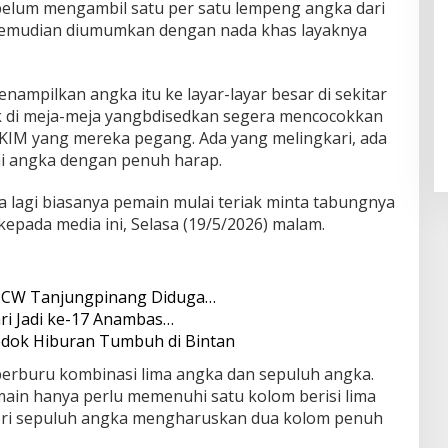
elum mengambil satu per satu lempeng angka dari
kemudian diumumkan dengan nada khas layaknya
ampilkan angka itu ke layar-layar besar di sekitar
k di meja-meja yangbdisedkan segera mencocokkan
KIM yang mereka pegang. Ada yang melingkari, ada
i angka dengan penuh harap.
a lagi biasanya pemain mulai teriak minta tabungnya
kepada media ini, Selasa (19/5/2026) malam.
 PCW Tanjungpinang Diduga…
ri Jadi ke-17 Anambas…
edok Hiburan Tumbuh di Bintan
berburu kombinasi lima angka dan sepuluh angka.
main hanya perlu memenuhi satu kolom berisi lima
ori sepuluh angka mengharuskan dua kolom penuh