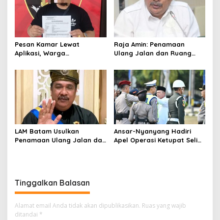
Pesan Kamar Lewat
Raja Amin: Penamaan
Aplikasi, Warga
Ulang Jalan dan Ruang
Tanjungpinang Diduga Jadi
Publik Merupakan
Korban Penipuan di Batam
Kebijakan Resmi LAM
LAM Batam Usulkan
Ansar-Nyanyang Hadiri
Penamaan Ulang Jalan dan
Apel Operasi Ketupat Seligi
Ruang Publik, Raja Amin:
2026 di Polda Kepri, Siap
Penguatan Identitas
Amankan Idulfitri
Melayu
Tinggalkan Balasan
Alamat email Anda tidak akan dipublikasikan.
Ruas yang wajib
ditandai
*