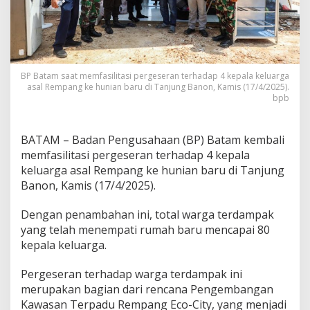
p
a
n
g
E
c
BP Batam saat memfasilitasi pergeseran terhadap 4 kepala keluarga
o
asal Rempang ke hunian baru di Tanjung Banon, Kamis (17/4/2025).
-
bpb
C
i
t
BATAM – Badan Pengusahaan (BP) Batam kembali
y
memfasilitasi pergeseran terhadap 4 kepala
,
keluarga asal Rempang ke hunian baru di Tanjung
8
0
Banon, Kamis (17/4/2025).
K
K
Dengan penambahan ini, total warga terdampak
T
yang telah menempati rumah baru mencapai 80
e
kepala keluarga.
l
a
h
Pergeseran terhadap warga terdampak ini
T
merupakan bagian dari rencana Pengembangan
e
Kawasan Terpadu Rempang Eco-City, yang menjadi
m