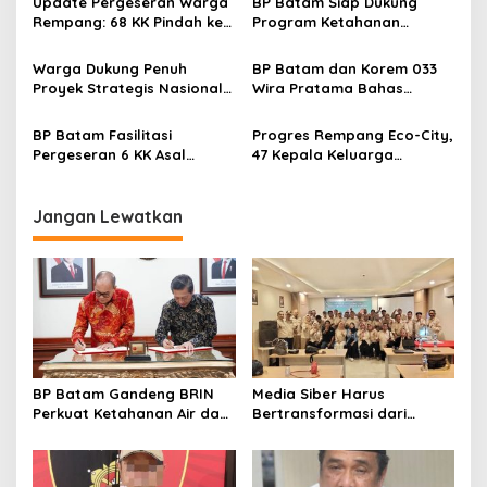
p
Update Pergeseran Warga
BP Batam Siap Dukung
Rempang: 68 KK Pindah ke
Program Ketahanan
o
Rumah Baru di Tanjung
Pangan Presiden di Tanjung
s
Banon
Banon
Warga Dukung Penuh
BP Batam dan Korem 033
Proyek Strategis Nasional
Wira Pratama Bahas
Rempang Eco-City
Kesiapan Infrastruktur
Dasar Rempang Eco-City
BP Batam Fasilitasi
Progres Rempang Eco-City,
Pergeseran 6 KK Asal
47 Kepala Keluarga
Rempang ke Rumah Baru
Tempati Rumah Baru di
Tanjung Banon
Tanjung Banon
Jangan Lewatkan
BP Batam Gandeng BRIN
Media Siber Harus
Perkuat Ketahanan Air dan
Bertransformasi dari
Daya Saing Industri
Website ke Algoritma