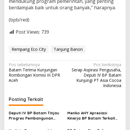
mendukung program pemerintah, yang penting
berdampak baik untuk orang banyak,” harapnya.
(bpb/red)
Post Views:
739
Rempang Eco City
Tanjung Banon
N
Pos sebelumnya
Pos berikutnya
Batam Terima Kunjungan
Serap Aspirasi Pengusaha,
a
Rombongan Komisi III DPR
Deputi IV BP Batam
v
Aceh
Kunjungi PT Asia Cocoa
Indonesia
i
g
Posting Terkait
a
s
Deputi IV BP Batam Tinjau
Menko AHY Apresiasi
Progres Pembangunan
Kinerja BP Batam Terkait
i
Rumah Baru Warga
Pengembangan Kawasan
Rempang di Tanjung Banon
Terpadu Rempang Eco-City