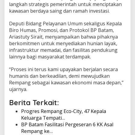
langkah strategis pemerintah untuk menciptakan
p
a
kawasan berdaya saing dan ramah investasi.
t
i
Deputi Bidang Pelayanan Umum sekaligus Kepala
R
Biro Humas, Promosi, dan Protokol BP Batam,
u
Ariastuty Sirait, menyampaikan bahwa pihaknya
m
a
berkomitmen untuk menyediakan hunian layak,
h
infrastruktur memadai, dan fasilitas pendukung
B
lainnya bagi masyarakat terdampak.
a
r
“Proses ini terus kami upayakan berjalan secara
u
d
humanis dan berkeadilan, demi mewujudkan
i
Rempang sebagai kawasan ekonomi masa depan,”
T
ujarnya.
a
n
Berita Terkait:
j
u
Progres Rempang Eco-City, 47 Kepala
n
Keluarga Tempati…
g
B
BP Batam Fasilitasi Pergeseran 6 KK Asal
a
Rempang ke…
n