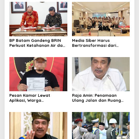
BP Batam Gandeng BRIN
Media Siber Harus
Perkuat Ketahanan Air dan
Bertransformasi dari
Daya Saing Industri
Website ke Algoritma
Pesan Kamar Lewat
Raja Amin: Penamaan
Aplikasi, Warga
Ulang Jalan dan Ruang
Tanjungpinang Diduga Jadi
Publik Merupakan
Korban Penipuan di Batam
Kebijakan Resmi LAM