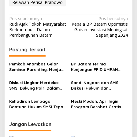
Relawan Perisai Prabowo
N
Pos sebelumnya
Pos berikutnya
Rudi Ajak Tokoh Masyarakat
Kepala BP Batam Optimistis
a
Berkontribusi Dalam
Gairah Investasi Meningkat
v
Pembangunan Batam
Sepanjang 2024
i
Posting Terkait
g
a
Pemkab Anambas Gelar
BP Batam Terima
s
Seminar Parenting: Menjadi
Kunjungan PPID UMRAH
Orang Tua Hebat di Era
Tanjungpinang untuk
i
Digital
Diskusi Pelayanan
Diskusi Lingkar Merdeka:
Sandi Nayoan dan SMSI
p
Informasi Publik
SMSI Dukung Polri Dalam
Diskusi Hukum dan
Menjamin Keamanan dan
Kebhinnekaan dalam Dunia
o
Kelancaran Mudik
Media
Kehadiran Lembaga
Meski Mudah, Apri Ingin
s
Bantuan Hukum SMSI Tepat
Program Berobat Gratis
di Era Digital
Pakai KTP Disosialisasikan
ke Masyarakat
Jangan Lewatkan