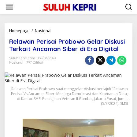
L
e
w
a
t
i
Homepage
/
Nasional
R
k
e
Relawan Perisai Prabowo Gelar Diskusi
e
l
k
a
Terkait Ancaman Siber di Era Digital
o
w
n
a
SuluhKepri.com
06/07/2024
t
Nasional
797 Dilihat
n
e
P
n
e
r
i
Relawan Perisai Prabowo saat menggelar diskusi bertajuk "Relawan
s
Perisai Vs Ancaman Siber: Menjaga Demokrasi dan Keamanan Data,
a
di Kantor SMSI Pusat Jalan Veteran II Gambir, Jakarta Pusat, Jumat
i
(5/7/2024). SMSI
P
r
a
b
o
w