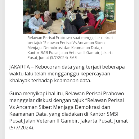
o
G
e
l
a
r
D
Relawan Perisai Prabowo saat menggelar diskusi
bertajuk “Relawan Perisai Vs Ancaman Siber:
i
Menjaga Demokrasi dan Keamanan Data, di
s
Kantor SMSI Pusat Jalan Veteran II Gambir, Jakarta
k
Pusat, Jumat (5/7/2024). SMSI
u
s
JAKARTA – Kebocoran data yang terjadi beberapa
i
waktu lalu telah mengganggu kepercayaan
T
khalayak terhadap keamanan data.
e
r
Guna menyikapi hal itu, Relawan Perisai Prabowo
k
a
menggelar diskusi dengan tajuk “Relawan Perisai
i
Vs Ancaman Siber: Menjaga Demokrasi dan
t
Keamanan Data, yang diadakan di Kantor SMSI
A
Pusat Jalan Veteran II Gambir, Jakarta Pusat, Jumat
n
c
(5/7/2024).
a
m