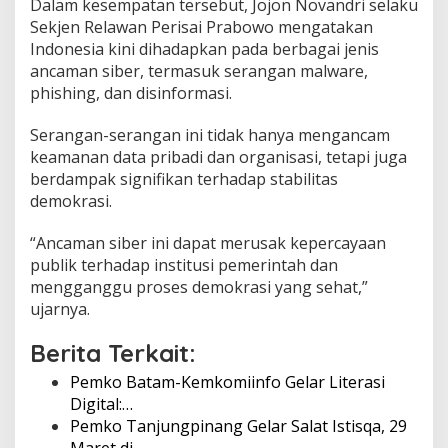
Dalam kesempatan tersebut, Jojon Novandri selaku
a
Sekjen Relawan Perisai Prabowo mengatakan
n
Indonesia kini dihadapkan pada berbagai jenis
S
i
ancaman siber, termasuk serangan malware,
b
phishing, dan disinformasi.
e
r
Serangan-serangan ini tidak hanya mengancam
d
keamanan data pribadi dan organisasi, tetapi juga
i
E
berdampak signifikan terhadap stabilitas
r
demokrasi.
a
D
“Ancaman siber ini dapat merusak kepercayaan
i
publik terhadap institusi pemerintah dan
g
i
mengganggu proses demokrasi yang sehat,”
t
ujarnya.
a
l
Berita Terkait:
Pemko Batam-Kemkomiinfo Gelar Literasi
Digital:…
Pemko Tanjungpinang Gelar Salat Istisqa, 29
Maret di…