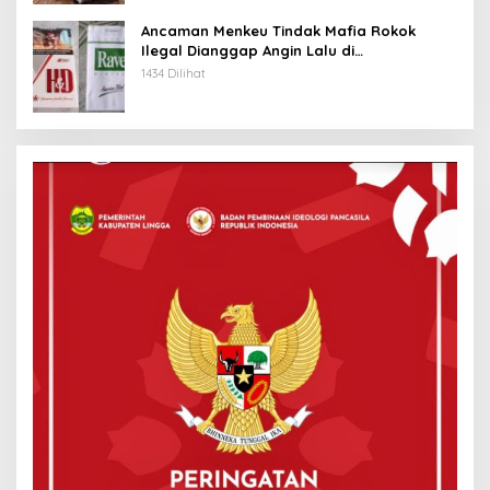
Ancaman Menkeu Tindak Mafia Rokok
Ilegal Dianggap Angin Lalu di
Tanjungpinang
1434 Dilihat