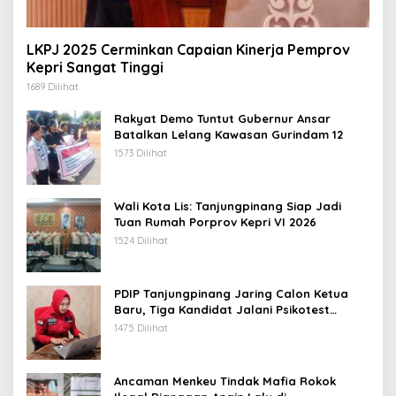
LKPJ 2025 Cerminkan Capaian Kinerja Pemprov
Kepri Sangat Tinggi
1689 Dilihat
Rakyat Demo Tuntut Gubernur Ansar
Batalkan Lelang Kawasan Gurindam 12
1573 Dilihat
Wali Kota Lis: Tanjungpinang Siap Jadi
Tuan Rumah Porprov Kepri VI 2026
1524 Dilihat
PDIP Tanjungpinang Jaring Calon Ketua
Baru, Tiga Kandidat Jalani Psikotest
Daring
1475 Dilihat
Ancaman Menkeu Tindak Mafia Rokok