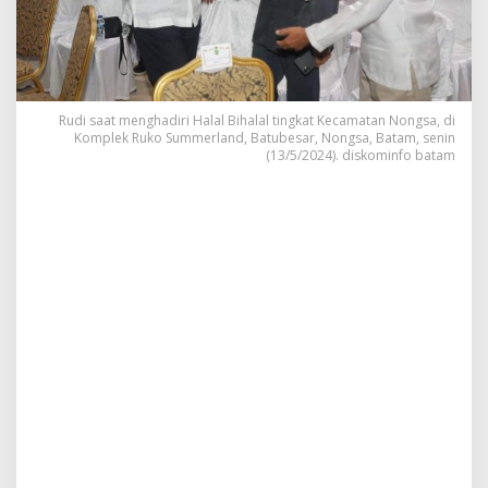
n
g
s
a
y
a
Rudi saat menghadiri Halal Bihalal tingkat Kecamatan Nongsa, di
n
Komplek Ruko Summerland, Batubesar, Nongsa, Batam, senin
g
(13/5/2024). diskominfo batam
D
u
k
u
n
g
K
e
b
e
r
l
a
n
j
u
t