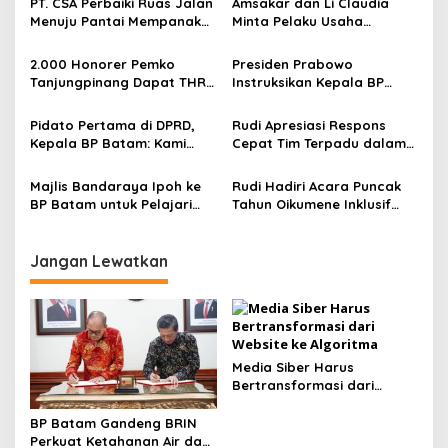
PT. CSA Perbaiki Ruas Jalan
Amsakar dan Li Claudia
s
Menuju Pantai Mempanak
Minta Pelaku Usaha
Lewat CSR, Warga Sungai
Berkontribusi Dalam
i
Pinang Apresiasi
Pembangunan Batam
2.000 Honorer Pemko
Presiden Prabowo
p
Tanjungpinang Dapat THR,
Instruksikan Kepala BP
Lis: Ini Apresiasi dari Pemda
Batam dan Jajaran
o
Percepat Pembangunan
Pidato Pertama di DPRD,
Rudi Apresiasi Respons
s
Batam
Kepala BP Batam: Kami
Cepat Tim Terpadu dalam
Komitmen Tuntaskan
Penangkapan Buaya Pulau
Pembangunan Batam
Bulan
Majlis Bandaraya Ipoh ke
Rudi Hadiri Acara Puncak
BP Batam untuk Pelajari
Tahun Oikumene Inklusif
Pembangunan Batam
HKBP: Jaga Kekompakan
Jangan Lewatkan
Media Siber Harus
Bertransformasi dari
Website ke Algoritma
BP Batam Gandeng BRIN
Perkuat Ketahanan Air dan