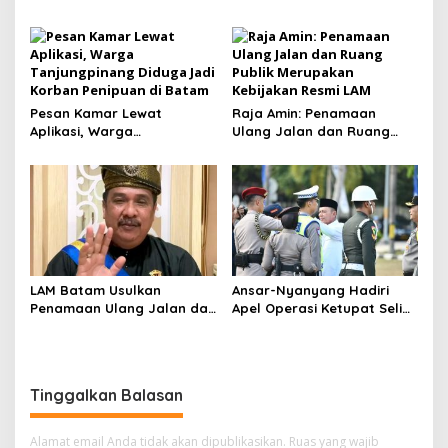
Daya Saing Industri
Pesan Kamar Lewat
Raja Amin: Penamaan
Aplikasi, Warga
Ulang Jalan dan Ruang
Tanjungpinang Diduga Jadi
Publik Merupakan
Korban Penipuan di Batam
Kebijakan Resmi LAM
LAM Batam Usulkan
Ansar-Nyanyang Hadiri
Penamaan Ulang Jalan dan
Apel Operasi Ketupat Seligi
Ruang Publik, Raja Amin:
2026 di Polda Kepri, Siap
Penguatan Identitas
Amankan Idulfitri
Melayu
Tinggalkan Balasan
Alamat email Anda tidak akan dipublikasikan.
Ruas yang wajib