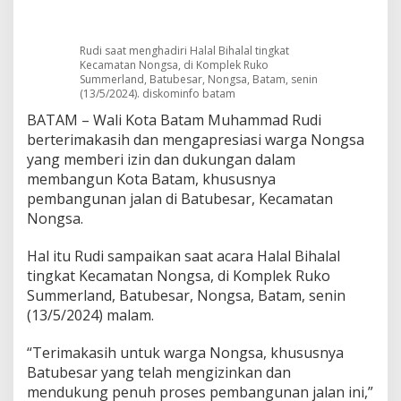
a
n
P
Rudi saat menghadiri Halal Bihalal tingkat
e
Kecamatan Nongsa, di Komplek Ruko
m
Summerland, Batubesar, Nongsa, Batam, senin
b
(13/5/2024). diskominfo batam
a
BATAM – Wali Kota Batam Muhammad Rudi
n
berterimakasih dan mengapresiasi warga Nongsa
g
u
yang memberi izin dan dukungan dalam
n
membangun Kota Batam, khususnya
a
pembangunan jalan di Batubesar, Kecamatan
n
Nongsa.
B
a
t
Hal itu Rudi sampaikan saat acara Halal Bihalal
a
tingkat Kecamatan Nongsa, di Komplek Ruko
m
Summerland, Batubesar, Nongsa, Batam, senin
(13/5/2024) malam.
“Terimakasih untuk warga Nongsa, khususnya
Batubesar yang telah mengizinkan dan
mendukung penuh proses pembangunan jalan ini,”