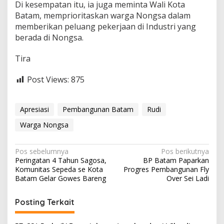
Di kesempatan itu, ia juga meminta Wali Kota
Batam, memprioritaskan warga Nongsa dalam
memberikan peluang pekerjaan di Industri yang
berada di Nongsa.
Tira
Post Views:
875
Apresiasi
Pembangunan Batam
Rudi
Warga Nongsa
N
Pos sebelumnya
Pos berikutnya
Peringatan 4 Tahun Sagosa,
BP Batam Paparkan
a
Komunitas Sepeda se Kota
Progres Pembangunan Fly
v
Batam Gelar Gowes Bareng
Over Sei Ladi
i
Posting Terkait
g
a