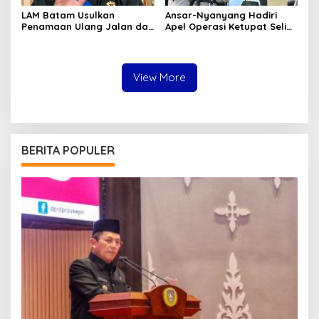
LAM Batam Usulkan
Ansar-Nyanyang Hadiri
Penamaan Ulang Jalan dan
Apel Operasi Ketupat Seligi
Ruang Publik, Raja Amin:
2026 di Polda Kepri, Siap
Penguatan Identitas
Amankan Idulfitri
Melayu
View More
BERITA POPULER