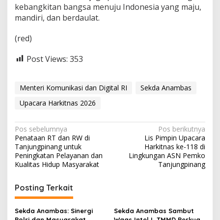
kebangkitan bangsa menuju Indonesia yang maju,
mandiri, dan berdaulat.
(red)
Post Views:
353
Menteri Komunikasi dan Digital RI
Sekda Anambas
Upacara Harkitnas 2026
N
Pos sebelumnya
Pos berikutnya
Penataan RT dan RW di
Lis Pimpin Upacara
a
Tanjungpinang untuk
Harkitnas ke-118 di
v
Peningkatan Pelayanan dan
Lingkungan ASN Pemko
Kualitas Hidup Masyarakat
Tanjungpinang
i
g
Posting Terkait
a
s
Sekda Anambas: Sinergi
Sekda Anambas Sambut
Polri dan Masyarakat
Waas Intel I, TMMD Perkuat