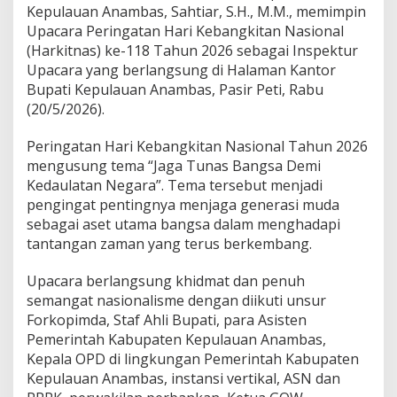
Kepulauan Anambas, Sahtiar, S.H., M.M., memimpin
a
c
Upacara Peringatan Hari Kebangkitan Nasional
a
(Harkitnas) ke-118 Tahun 2026 sebagai Inspektur
r
Upacara yang berlangsung di Halaman Kantor
a
Bupati Kepulauan Anambas, Pasir Peti, Rabu
H
a
(20/5/2026).
r
k
Peringatan Hari Kebangkitan Nasional Tahun 2026
i
mengusung tema “Jaga Tunas Bangsa Demi
t
Kedaulatan Negara”. Tema tersebut menjadi
n
a
pengingat pentingnya menjaga generasi muda
s
sebagai aset utama bangsa dalam menghadapi
2
tantangan zaman yang terus berkembang.
0
2
Upacara berlangsung khidmat dan penuh
6
,
semangat nasionalisme dengan diikuti unsur
B
Forkopimda, Staf Ahli Bupati, para Asisten
a
Pemerintah Kabupaten Kepulauan Anambas,
c
Kepala OPD di lingkungan Pemerintah Kabupaten
a
Kepulauan Anambas, instansi vertikal, ASN dan
k
a