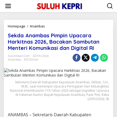
L
e
w
a
t
i
Homepage
/
Anambas
S
k
e
Sekda Anambas Pimpin Upacara
e
k
k
d
Harkitnas 2026, Bacakan Sambutan
o
a
Menteri Komunikasi dan Digital RI
n
A
t
n
SuluhKepri.com
20/05/2026
e
a
Anambas
353 Dilihat
n
m
b
a
s
Sekretaris Daerah Kabupaten Kepulauan Anambas, Sahtiar, S.H.,
P
M.M., saat memimpin Upacara Peringatan Hari Kebangkitan
i
Nasional (Harkitnas) ke-118 Tahun 2026 sebagai Inspektur Upacara
m
di Halaman Kantor Bupati Kepulauan Anambas, Pasir Peti, Rabu
p
(20/5/2026). SK
i
n
U
ANAMBAS – Sekretaris Daerah Kabupaten
p