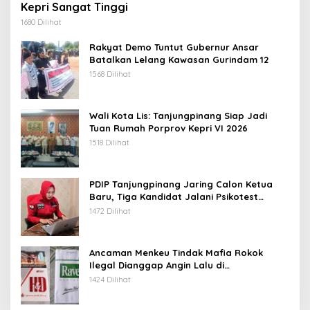
Kepri Sangat Tinggi
1680 Dilihat
Rakyat Demo Tuntut Gubernur Ansar
Batalkan Lelang Kawasan Gurindam 12
1568 Dilihat
Wali Kota Lis: Tanjungpinang Siap Jadi
Tuan Rumah Porprov Kepri VI 2026
1518 Dilihat
PDIP Tanjungpinang Jaring Calon Ketua
Baru, Tiga Kandidat Jalani Psikotest
Daring
1472 Dilihat
Ancaman Menkeu Tindak Mafia Rokok
Ilegal Dianggap Angin Lalu di
Tanjungpinang
1424 Dilihat