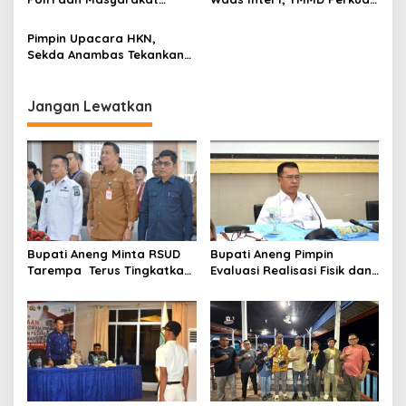
i
Wujudkan Anambas yang
Kemanunggalan TNI dan
p
Aman dan Kondusif
Rakyat di Desa Mubur
Pimpin Upacara HKN,
Sekda Anambas Tekankan
o
Disiplin dan Pelayanan
s
Maksimal
Jangan Lewatkan
Bupati Aneng Minta RSUD
Bupati Aneng Pimpin
Tarempa Terus Tingkatkan
Evaluasi Realisasi Fisik dan
Mutu Pelayanan Kesehatan
Keuangan Triwulan II TA
2026