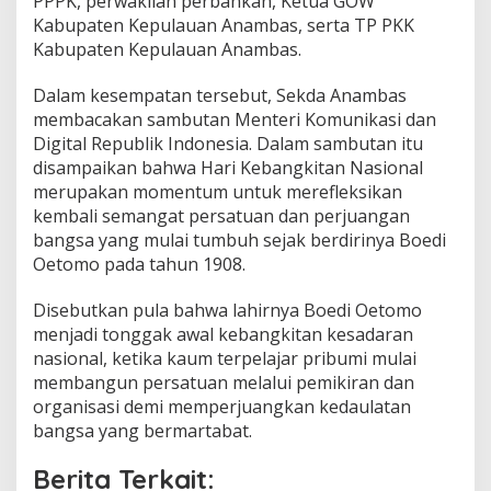
PPPK, perwakilan perbankan, Ketua GOW
n
Kabupaten Kepulauan Anambas, serta TP PKK
S
Kabupaten Kepulauan Anambas.
a
m
Dalam kesempatan tersebut, Sekda Anambas
b
u
membacakan sambutan Menteri Komunikasi dan
t
Digital Republik Indonesia. Dalam sambutan itu
a
disampaikan bahwa Hari Kebangkitan Nasional
n
merupakan momentum untuk merefleksikan
M
e
kembali semangat persatuan dan perjuangan
n
bangsa yang mulai tumbuh sejak berdirinya Boedi
t
Oetomo pada tahun 1908.
e
r
Disebutkan pula bahwa lahirnya Boedi Oetomo
i
K
menjadi tonggak awal kebangkitan kesadaran
o
nasional, ketika kaum terpelajar pribumi mulai
m
membangun persatuan melalui pemikiran dan
u
organisasi demi memperjuangkan kedaulatan
n
bangsa yang bermartabat.
i
k
a
Berita Terkait:
s