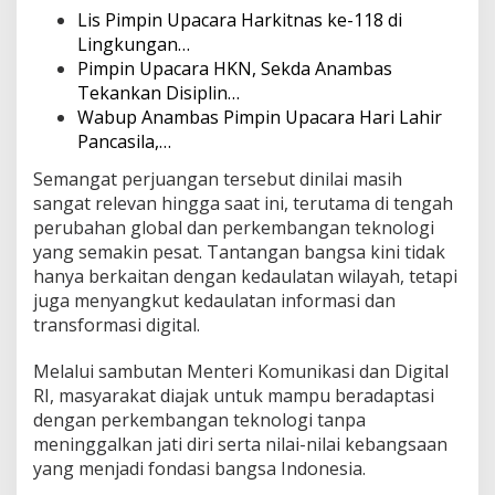
Lis Pimpin Upacara Harkitnas ke-118 di
i
d
Lingkungan…
a
Pimpin Upacara HKN, Sekda Anambas
n
Tekankan Disiplin…
D
Wabup Anambas Pimpin Upacara Hari Lahir
i
g
Pancasila,…
i
Semangat perjuangan tersebut dinilai masih
t
a
sangat relevan hingga saat ini, terutama di tengah
l
perubahan global dan perkembangan teknologi
R
yang semakin pesat. Tantangan bangsa kini tidak
I
hanya berkaitan dengan kedaulatan wilayah, tetapi
juga menyangkut kedaulatan informasi dan
transformasi digital.
Melalui sambutan Menteri Komunikasi dan Digital
RI, masyarakat diajak untuk mampu beradaptasi
dengan perkembangan teknologi tanpa
meninggalkan jati diri serta nilai-nilai kebangsaan
yang menjadi fondasi bangsa Indonesia.