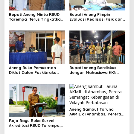
Bupati Aneng Minta RSUD
Bupati Aneng Pimpin
Tarempa Terus Tingkatkan
Evaluasi Realisasi Fisik dan
Mutu Pelayanan Kesehatan
Keuangan Triwulan II TA
2026
Aneng Buka Pemusatan
Bupati Aneng Berdiskusi
Diklat Calon Paskibraka
dengan Mahasiswa KKN
Anambas 2026, Tekankan
UGM, Bahas Kolaborasi
Disiplin dan Jiwa
Membangun Anambas
Kepemimpinan
Aneng Sambut Taruna
AKMIL di Anambas, Pererat
Semangat Kebangsaan di
Raja Bayu Buka Survei
Wilayah Perbatasan
Akreditasi RSUD Tarempa,
Minta Pelayanan