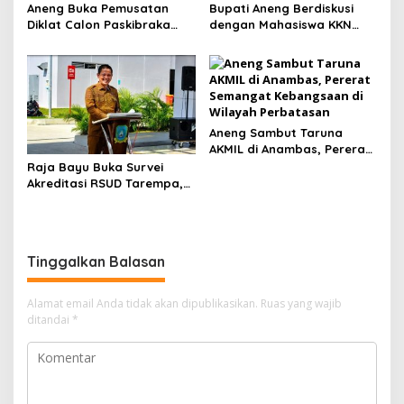
Aneng Buka Pemusatan
Bupati Aneng Berdiskusi
Diklat Calon Paskibraka
dengan Mahasiswa KKN
Anambas 2026, Tekankan
UGM, Bahas Kolaborasi
Disiplin dan Jiwa
Membangun Anambas
Kepemimpinan
Aneng Sambut Taruna
AKMIL di Anambas, Pererat
Semangat Kebangsaan di
Raja Bayu Buka Survei
Wilayah Perbatasan
Akreditasi RSUD Tarempa,
Minta Pelayanan
Kesehatan Ditingkatkan
Tinggalkan Balasan
Alamat email Anda tidak akan dipublikasikan.
Ruas yang wajib
ditandai
*