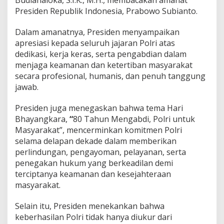
n
Presiden Republik Indonesia, Prabowo Subianto.
A
n
Dalam amanatnya, Presiden menyampaikan
a
apresiasi kepada seluruh jajaran Polri atas
m
b
dedikasi, kerja keras, serta pengabdian dalam
a
menjaga keamanan dan ketertiban masyarakat
s
secara profesional, humanis, dan penuh tanggung
y
jawab.
a
n
g
Presiden juga menegaskan bahwa tema Hari
A
Bhayangkara,
“
80 Tahun Mengabdi, Polri untuk
m
Masyarakat”, mencerminkan komitmen Polri
a
selama delapan dekade dalam memberikan
n
perlindungan, pengayoman, pelayanan, serta
d
a
penegakan hukum yang berkeadilan demi
n
terciptanya keamanan dan kesejahteraan
K
masyarakat.
o
n
Selain itu, Presiden menekankan bahwa
d
u
keberhasilan Polri tidak hanya diukur dari
s