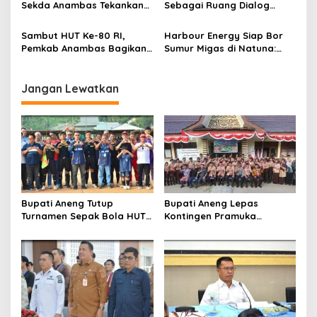
Sekda Anambas Tekankan
Sebagai Ruang Dialog
Disiplin dan Pelayanan
Pemerintah dan
Maksimal
Masyarakat
Sambut HUT Ke-80 RI,
Harbour Energy Siap Bor
Pemkab Anambas Bagikan
Sumur Migas di Natuna:
Ribuan Bendera ke
Janji Jaga Laut-Tangung
Masyarakat
Jawab Sosial ke
Masyarakat
Jangan Lewatkan
Bupati Aneng Tutup
Bupati Aneng Lepas
Turnamen Sepak Bola HUT
Kontingen Pramuka
ke-24 Karang Taruna
Anambas ke Jambore
Anggrek Air Asuk
Nasional 2026