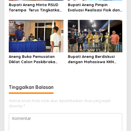
Bupati Aneng Minta RSUD
Bupati Aneng Pimpin
Tarempa Terus Tingkatkan
Evaluasi Realisasi Fisik dan
Mutu Pelayanan Kesehatan
Keuangan Triwulan II TA
2026
Aneng Buka Pemusatan
Bupati Aneng Berdiskusi
Diklat Calon Paskibraka
dengan Mahasiswa KKN
Anambas 2026, Tekankan
UGM, Bahas Kolaborasi
Disiplin dan Jiwa
Membangun Anambas
Kepemimpinan
Tinggalkan Balasan
Alamat email Anda tidak akan dipublikasikan.
Ruas yang wajib
ditandai
*