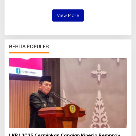
Disiplin dan Jiwa
Membangun Anambas
Kepemimpinan
View More
BERITA POPULER
LKPJ 2025 Cerminkan Capaian Kinerja Pemprov