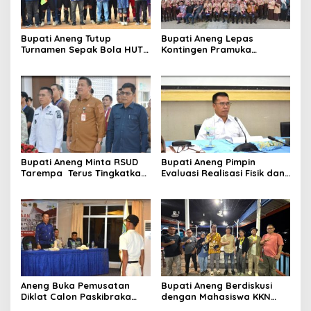
Bupati Aneng Tutup
Bupati Aneng Lepas
Turnamen Sepak Bola HUT
Kontingen Pramuka
ke-24 Karang Taruna
Anambas ke Jambore
Anggrek Air Asuk
Nasional 2026
Bupati Aneng Minta RSUD
Bupati Aneng Pimpin
Tarempa Terus Tingkatkan
Evaluasi Realisasi Fisik dan
Mutu Pelayanan Kesehatan
Keuangan Triwulan II TA
2026
Aneng Buka Pemusatan
Bupati Aneng Berdiskusi
Diklat Calon Paskibraka
dengan Mahasiswa KKN
Anambas 2026, Tekankan
UGM, Bahas Kolaborasi