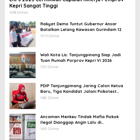
Kepri Sangat Tinggi
1698 Dilihat
Rakyat Demo Tuntut Gubernur Ansar
Batalkan Lelang Kawasan Gurindam 12
1579 Dilihat
Wali Kota Lis: Tanjungpinang Siap Jadi
Tuan Rumah Porprov Kepri VI 2026
1531 Dilihat
PDIP Tanjungpinang Jaring Calon Ketua
Baru, Tiga Kandidat Jalani Psikotest
Daring
1482 Dilihat
Ancaman Menkeu Tindak Mafia Rokok
Ilegal Dianggap Angin Lalu di
Tanjungpinang
1435 Dilihat