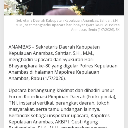
P
o
l
r
Sekretaris Daerah Kabupaten Kepulauan Anambas, Sahtiar, S.H.,
i
M.M., saat menghadiri upacara hari bhayangkara ke-80 di Polres
d
Anmabas, Senin (1/7/2026). SK
a
n
M
ANAMBAS – Sekretaris Daerah Kabupaten
a
Kepulauan Anambas, Sahtiar, S.H., M.M.,
s
menghadiri Upacara dan Syukuran Hari
y
Bhayangkara ke-80 yang digelar Polres Kepulauan
a
r
Anambas di halaman Mapolres Kepulauan
a
Anambas, Rabu (1/7/2026).
k
a
Upacara berlangsung khidmat dan dihadiri unsur
t
Forum Koordinasi Pimpinan Daerah (Forkopimda),
W
u
TNI, instansi vertikal, perangkat daerah, tokoh
j
masyarakat, serta tamu undangan lainnya.
u
Bertindak sebagai inspektur upacara, Kapolres
d
Kepulauan Anambas, AKBP I. Gusti Agung
k
a
Budianaloka, S.I.K., M.H., membacakan amanat