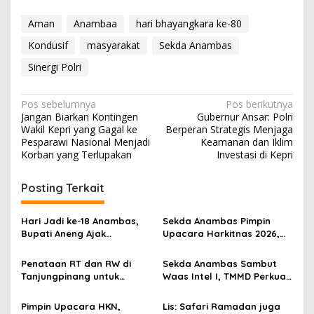
Aman
Anambaa
hari bhayangkara ke-80
Kondusif
masyarakat
Sekda Anambas
Sinergi Polri
N
Pos sebelumnya
Pos berikutnya
Jangan Biarkan Kontingen
Gubernur Ansar: Polri
a
Wakil Kepri yang Gagal ke
Berperan Strategis Menjaga
v
Pesparawi Nasional Menjadi
Keamanan dan Iklim
Korban yang Terlupakan
Investasi di Kepri
i
g
Posting Terkait
a
s
Hari Jadi ke-18 Anambas,
Sekda Anambas Pimpin
Bupati Aneng Ajak
Upacara Harkitnas 2026,
i
Masyarakat Bersatu
Bacakan Sambutan Menteri
p
Membangun Daerah
Komunikasi dan Digital RI
Penataan RT dan RW di
Sekda Anambas Sambut
Tanjungpinang untuk
Waas Intel I, TMMD Perkuat
o
Peningkatan Pelayanan
Kemanunggalan TNI dan
s
dan Kualitas Hidup
Rakyat di Desa Mubur
Pimpin Upacara HKN,
Lis: Safari Ramadan juga
Masyarakat