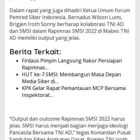
t
Dalam rapat yang juga dihadiri Ketua Umum Forum
S
a
Pemred Siber Indonesia, Bernadus Wilson Lumi,
n
Brigjen Iroth Sonny berharap kolaborasi TNI AD
d
dan SMSI dalam Rapimnas SMSI 2022 di Mabes TNI
i
AD memiliki output yang jelas.
d
a
n
Berita Terkait:
S
Firdaus Pimpin Langsung Rakor Persiapan
i
b
Rapimnas…
e
HUT ke-7 SMSI: Membangun Masa Depan
r
Media Siber di…
T
KPK Gelar Rapat Pemantauan MCP Bersama
N
Inspektorat…
I
A
D
“Output dan outcome Rapimnas SMSI 2022 harus
jelas. SMSI harus menjadi bagian menjaga ideologi
Pancasila Bersama TNI AD,” tegas Komandan Pusat
Sandi dan Siber Angkatan Darat, Brigjen TNI Iroth