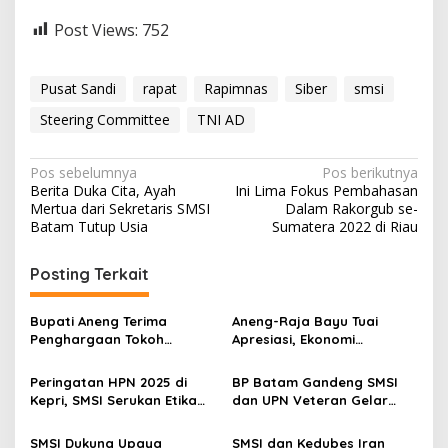
Post Views:
752
Pusat Sandi
rapat
Rapimnas
Siber
smsi
Steering Committee
TNI AD
N
Pos sebelumnya
Pos berikutnya
Berita Duka Cita, Ayah
Ini Lima Fokus Pembahasan
a
Mertua dari Sekretaris SMSI
Dalam Rakorgub se-
v
Batam Tutup Usia
Sumatera 2022 di Riau
i
Posting Terkait
g
a
Bupati Aneng Terima
Aneng-Raja Bayu Tuai
s
Penghargaan Tokoh
Apresiasi, Ekonomi
Inspiratif di Malam
Anambas Bangkit dan
i
Anugerah SMSI 2026
Melesat 15,54 Persen
Peringatan HPN 2025 di
BP Batam Gandeng SMSI
p
Kepri, SMSI Serukan Etika
dan UPN Veteran Gelar
dan Pers yang
UKW
o
Bertanggung Jawab
SMSI Dukung Upaya
SMSI dan Kedubes Iran