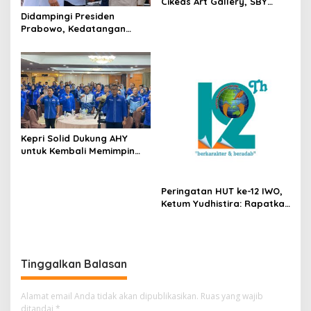
Cikeas Art Gallery, SBY
Perkenalkan Karya Lukisan,
Didampingi Presiden
Musik, dan Sastra
Prabowo, Kedatangan
Presiden Prancis ke Candi
Borodur Disambut Menteri
Ekraf
Kepri Solid Dukung AHY
untuk Kembali Memimpin
Partai Demokrat
Peringatan HUT ke-12 IWO,
Ketum Yudhistira: Rapatkan
Barisan dan Mari Rayakan
dengan Semarak
Tinggalkan Balasan
Alamat email Anda tidak akan dipublikasikan.
Ruas yang wajib
ditandai
*