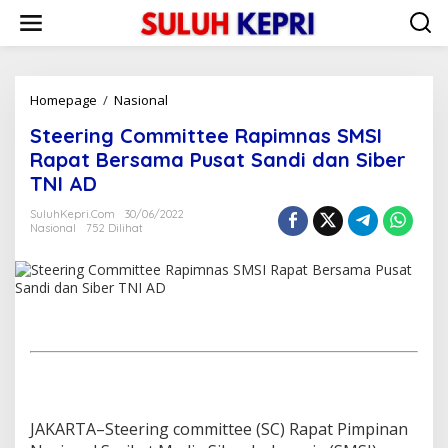
L
e
w
a
t
i
Homepage
/
Nasional
S
k
t
Steering Committee Rapimnas SMSI
e
e
k
e
Rapat Bersama Pusat Sandi dan Siber
o
r
TNI AD
n
i
t
n
SuluhKepri.com
30/06/2022
e
g
Nasional
752 Dilihat
n
C
o
m
m
i
t
t
e
e
R
a
JAKARTA–Steering committee (SC) Rapat Pimpinan
p