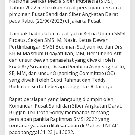
Nasional Serikat Media Siber Indonesia (SMSI)
i
Tahun 2022 melakukan rapat persiapan bersama
m
pimpinan Pusat Sandi dan Siber Angkatan Darat
n
a
pada Rabu, (22/06/2022) di Jakarta Pusat.
s
S
Tampak hadir dalam rapat yakni Ketua Umum SMSI
M
Firdaus, Sekjen SMSI M. Nasir, Ketua Dewan
S
Pertimbangan SMSI Budiman Sudjatmiko, dan Drs
I
R
KH M Ma’shum Hidayatullah, MM, Hersubeno Arif,
a
dan unsur dewan penasehat yang diwakili oleh
p
Ervik Ary Susanto, Dewan Pembina Asep Sugiharto,
a
SE, MM, dan unsur Organizing Committee (OC)
t
yang diwakili oleh Gusti Rahmat dan Teddy
B
e
Budiman, serta beberapa anggota OC lainnya.
r
s
Rapat persiapan yang langsung dipimpin oleh
a
Komandan Pusat Sandi dan Siber Angkatan Darat,
m
Brigjen TNI Iroth Sonny membahas tentang
a
P
persiapan panitia Rapimnas SMSI 2022 yang
u
rencananya akan dilaksanakan di Mabes TNI AD
s
pada tanggal 21-23 Juli 2022.
a