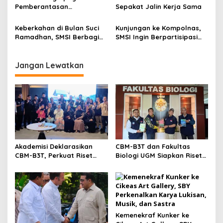
s
Pemberantasan
Sepakat Jalin Kerja Sama
Perdagangan Manusia
Keberkahan di Bulan Suci
Kunjungan ke Kompolnas,
Ramadhan, SMSI Berbagi
SMSI Ingin Berpartisipasi
Takjil di Tanjungpinang
Wujudkan Pemilu Damai
dan Bermartabat
Jangan Lewatkan
Akademisi Deklarasikan
CBM-B3T dan Fakultas
CBM-B3T, Perkuat Riset
Biologi UGM Siapkan Riset
Biomaritim di Wilayah
Kolaboratif untuk
Perbatasan dan Daerah 3T
Penguatan Biomaritim
Wilayah 3T
Kemenekraf Kunker ke