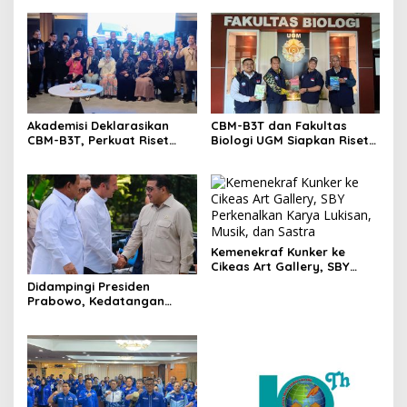
Akademisi Deklarasikan
CBM-B3T dan Fakultas
CBM-B3T, Perkuat Riset
Biologi UGM Siapkan Riset
Biomaritim di Wilayah
Kolaboratif untuk
Perbatasan dan Daerah 3T
Penguatan Biomaritim
Wilayah 3T
Kemenekraf Kunker ke
Cikeas Art Gallery, SBY
Perkenalkan Karya Lukisan,
Didampingi Presiden
Musik, dan Sastra
Prabowo, Kedatangan
Presiden Prancis ke Candi
Borodur Disambut Menteri
Ekraf