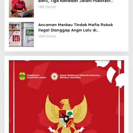
Baru, Tiga Kandidat Jalani Psikotest
Daring
1482 Dilihat
Ancaman Menkeu Tindak Mafia Rokok
Ilegal Dianggap Angin Lalu di
Tanjungpinang
1434 Dilihat