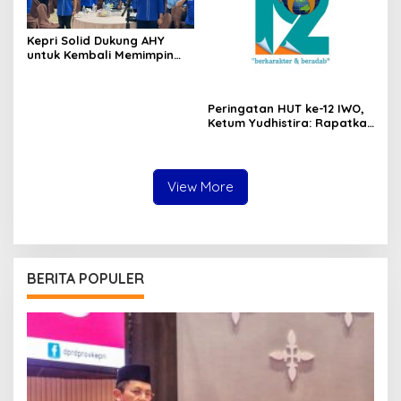
Kepri Solid Dukung AHY
untuk Kembali Memimpin
Partai Demokrat
Peringatan HUT ke-12 IWO,
Ketum Yudhistira: Rapatkan
Barisan dan Mari Rayakan
dengan Semarak
View More
BERITA POPULER