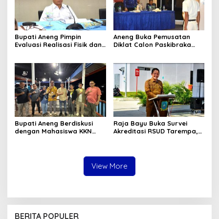
Bupati Aneng Pimpin
Aneng Buka Pemusatan
Evaluasi Realisasi Fisik dan
Diklat Calon Paskibraka
Keuangan Triwulan II TA
Anambas 2026, Tekankan
2026
Disiplin dan Jiwa
Kepemimpinan
Bupati Aneng Berdiskusi
Raja Bayu Buka Survei
dengan Mahasiswa KKN
Akreditasi RSUD Tarempa,
UGM, Bahas Kolaborasi
Minta Pelayanan
Membangun Anambas
Kesehatan Ditingkatkan
View More
BERITA POPULER