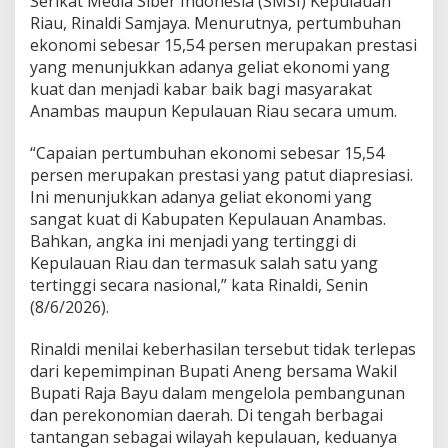
Serikat Media Siber Indonesia (SMSI) Kepulauan
g
Riau, Rinaldi Samjaya. Menurutnya, pertumbuhan
k
ekonomi sebesar 15,54 persen merupakan prestasi
i
yang menunjukkan adanya geliat ekonomi yang
t
d
kuat dan menjadi kabar baik bagi masyarakat
a
Anambas maupun Kepulauan Riau secara umum.
n
M
“Capaian pertumbuhan ekonomi sebesar 15,54
e
persen merupakan prestasi yang patut diapresiasi.
l
e
Ini menunjukkan adanya geliat ekonomi yang
s
sangat kuat di Kabupaten Kepulauan Anambas.
a
Bahkan, angka ini menjadi yang tertinggi di
t
Kepulauan Riau dan termasuk salah satu yang
1
tertinggi secara nasional,” kata Rinaldi, Senin
5
,
(8/6/2026).
5
4
Rinaldi menilai keberhasilan tersebut tidak terlepas
P
dari kepemimpinan Bupati Aneng bersama Wakil
e
Bupati Raja Bayu dalam mengelola pembangunan
r
s
dan perekonomian daerah. Di tengah berbagai
e
tantangan sebagai wilayah kepulauan, keduanya
n