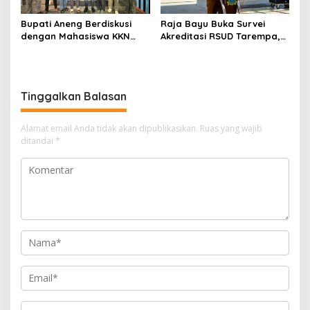
Bupati Aneng Berdiskusi
Raja Bayu Buka Survei
dengan Mahasiswa KKN
Akreditasi RSUD Tarempa,
UGM, Bahas Kolaborasi
Minta Pelayanan
Membangun Anambas
Kesehatan Ditingkatkan
Tinggalkan Balasan
Alamat email Anda tidak akan dipublikasikan.
Ruas yang wajib
ditandai
*