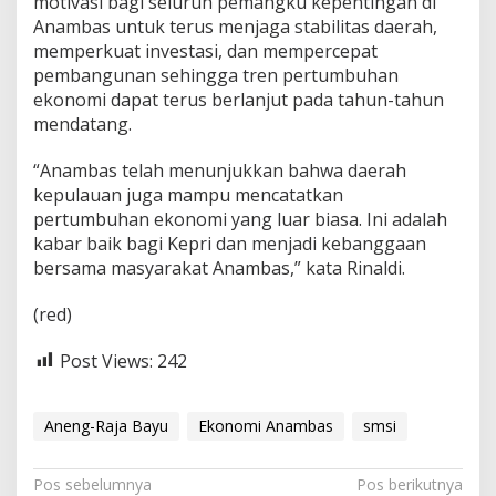
motivasi bagi seluruh pemangku kepentingan di
Anambas untuk terus menjaga stabilitas daerah,
memperkuat investasi, dan mempercepat
pembangunan sehingga tren pertumbuhan
ekonomi dapat terus berlanjut pada tahun-tahun
mendatang.
“Anambas telah menunjukkan bahwa daerah
kepulauan juga mampu mencatatkan
pertumbuhan ekonomi yang luar biasa. Ini adalah
kabar baik bagi Kepri dan menjadi kebanggaan
bersama masyarakat Anambas,” kata Rinaldi.
(red)
Post Views:
242
Aneng-Raja Bayu
Ekonomi Anambas
smsi
N
Pos sebelumnya
Pos berikutnya