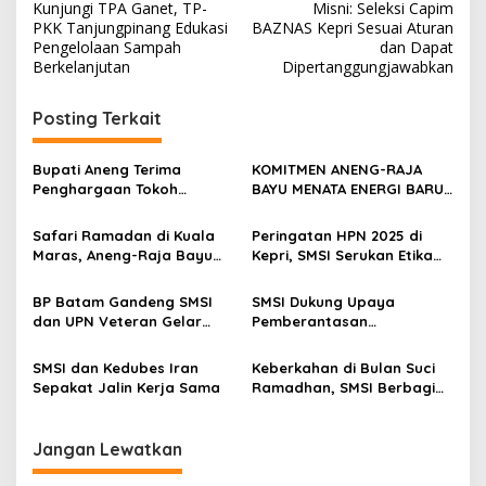
Kunjungi TPA Ganet, TP-
Misni: Seleksi Capim
a
PKK Tanjungpinang Edukasi
BAZNAS Kepri Sesuai Aturan
v
Pengelolaan Sampah
dan Dapat
Berkelanjutan
Dipertanggungjawabkan
i
g
Posting Terkait
a
s
Bupati Aneng Terima
KOMITMEN ANENG-RAJA
Penghargaan Tokoh
BAYU MENATA ENERGI BARU
i
Inspiratif di Malam
ANAMBAS
p
Anugerah SMSI 2026
Safari Ramadan di Kuala
Peringatan HPN 2025 di
Maras, Aneng-Raja Bayu
Kepri, SMSI Serukan Etika
o
Salurkan Bantuan Sosial
dan Pers yang
s
dan Keagamaan
Bertanggung Jawab
BP Batam Gandeng SMSI
SMSI Dukung Upaya
dan UPN Veteran Gelar
Pemberantasan
UKW
Perdagangan Manusia
SMSI dan Kedubes Iran
Keberkahan di Bulan Suci
Sepakat Jalin Kerja Sama
Ramadhan, SMSI Berbagi
Takjil di Tanjungpinang
Jangan Lewatkan