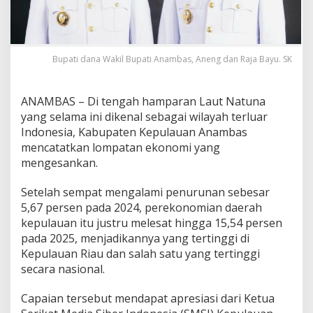
r
e
s
i
a
Bupati dana Wakil Bupati Anambas, Aneng dan Raja Bayu. SK
s
i
,
ANAMBAS – Di tengah hamparan Laut Natuna
E
yang selama ini dikenal sebagai wilayah terluar
k
Indonesia, Kabupaten Kepulauan Anambas
o
mencatatkan lompatan ekonomi yang
n
o
mengesankan.
m
i
Setelah sempat mengalami penurunan sebesar
A
5,67 persen pada 2024, perekonomian daerah
n
kepulauan itu justru melesat hingga 15,54 persen
a
m
pada 2025, menjadikannya yang tertinggi di
b
Kepulauan Riau dan salah satu yang tertinggi
a
secara nasional.
s
B
Capaian tersebut mendapat apresiasi dari Ketua
a
n