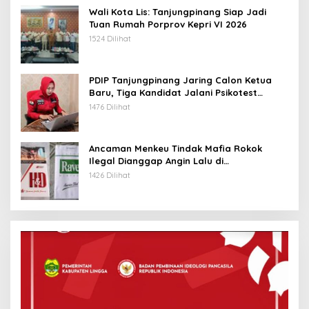
Wali Kota Lis: Tanjungpinang Siap Jadi
Tuan Rumah Porprov Kepri VI 2026
1524 Dilihat
PDIP Tanjungpinang Jaring Calon Ketua
Baru, Tiga Kandidat Jalani Psikotest
Daring
1476 Dilihat
Ancaman Menkeu Tindak Mafia Rokok
Ilegal Dianggap Angin Lalu di
Tanjungpinang
1426 Dilihat