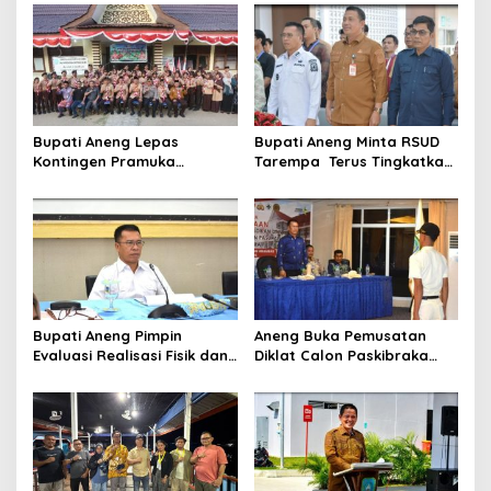
Bupati Aneng Lepas
Bupati Aneng Minta RSUD
Kontingen Pramuka
Tarempa Terus Tingkatkan
Anambas ke Jambore
Mutu Pelayanan Kesehatan
Nasional 2026
Bupati Aneng Pimpin
Aneng Buka Pemusatan
Evaluasi Realisasi Fisik dan
Diklat Calon Paskibraka
Keuangan Triwulan II TA
Anambas 2026, Tekankan
2026
Disiplin dan Jiwa
Kepemimpinan