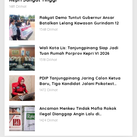
1681 Dilihat
Rakyat Demo Tuntut Gubernur Ansar
Batalkan Lelang Kawasan Gurindam 12
1568 Dilihat
Wali Kota Lis: Tanjungpinang Siap Jadi
Tuan Rumah Porprov Kepri VI 2026
1518 Dilihat
PDIP Tanjungpinang Jaring Calon Ketua
Baru, Tiga Kandidat Jalani Psikotest
Daring
1472 Dilihat
Ancaman Menkeu Tindak Mafia Rokok
Ilegal Dianggap Angin Lalu di
Tanjungpinang
1424 Dilihat