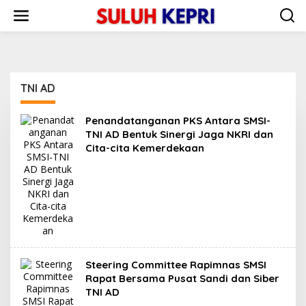
L
e
w
a
t
i
k
TNI AD
e
k
o
Penandatanganan PKS Antara SMSI-
n
TNI AD Bentuk Sinergi Jaga NKRI dan
t
Cita-cita Kemerdekaan
e
n
Steering Committee Rapimnas SMSI
Rapat Bersama Pusat Sandi dan Siber
TNI AD