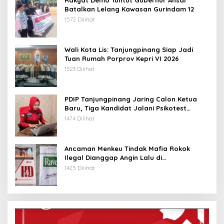
Rakyat Demo Tuntut Gubernur Ansar
Batalkan Lelang Kawasan Gurindam 12
1572 Dilihat
Wali Kota Lis: Tanjungpinang Siap Jadi
Tuan Rumah Porprov Kepri VI 2026
1523 Dilihat
PDIP Tanjungpinang Jaring Calon Ketua
Baru, Tiga Kandidat Jalani Psikotest
Daring
1474 Dilihat
Ancaman Menkeu Tindak Mafia Rokok
Ilegal Dianggap Angin Lalu di
Tanjungpinang
1425 Dilihat