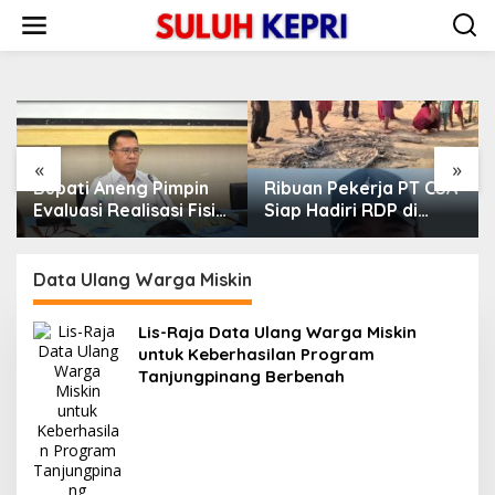
L
e
w
a
t
i
k
e
«
»
k
Bupati Aneng Pimpin
Ribuan Pekerja PT CSA
o
n
Evaluasi Realisasi Fisik
Siap Hadiri RDP di
t
dan Keuangan Triwulan
DPRD Lingga, Minta
e
II TA 2026
Aspirasi Didengarkan
n
Data Ulang Warga Miskin
Lis-Raja Data Ulang Warga Miskin
untuk Keberhasilan Program
Tanjungpinang Berbenah