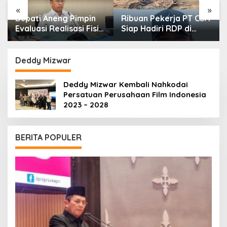
«
»
Bupati Aneng Pimpin
Ribuan Pekerja PT CSA
Evaluasi Realisasi Fisik
Siap Hadiri RDP di
dan Keuangan Triwulan
DPRD Lingga, Minta
II TA 2026
Aspirasi Didengarkan
Deddy Mizwar
Deddy Mizwar Kembali Nahkodai
Persatuan Perusahaan Film Indonesia
2023 – 2028
BERITA POPULER