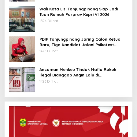
Wali Kota Lis: Tanjungpinang Siap Jadi
Tuan Rumah Porprov Kepri VI 2026
1524 Dilihat
PDIP Tanjungpinang Jaring Calon Ketua
Baru, Tiga Kandidat Jalani Psikotest
Daring
1476 Dilihat
Ancaman Menkeu Tindak Mafia Rokok
Ilegal Dianggap Angin Lalu di
Tanjungpinang
1426 Dilihat