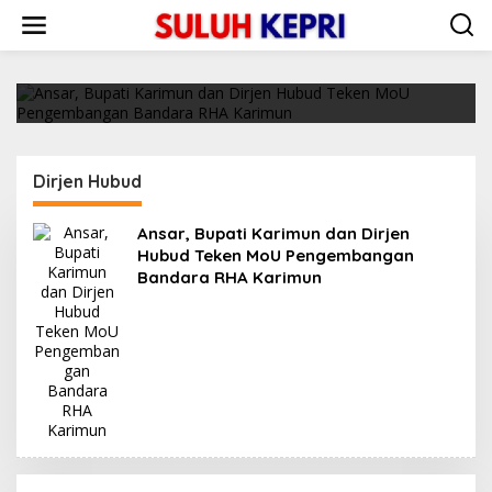
L
Ansar, Bupati Karimun dan Dirjen Hubud
e
Teken MoU Pengembangan Bandara RHA
w
Karimun
a
21/09/2022
t
i
k
e
k
Dirjen Hubud
o
n
t
Ansar, Bupati Karimun dan Dirjen
e
Hubud Teken MoU Pengembangan
n
Bandara RHA Karimun