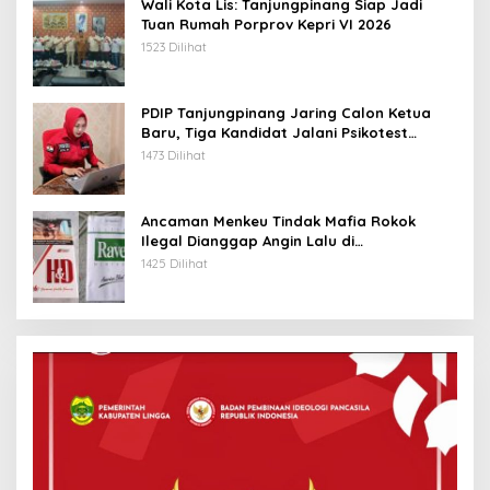
Wali Kota Lis: Tanjungpinang Siap Jadi
Tuan Rumah Porprov Kepri VI 2026
1523 Dilihat
PDIP Tanjungpinang Jaring Calon Ketua
Baru, Tiga Kandidat Jalani Psikotest
Daring
1473 Dilihat
Ancaman Menkeu Tindak Mafia Rokok
Ilegal Dianggap Angin Lalu di
Tanjungpinang
1425 Dilihat