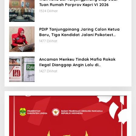
Tuan Rumah Porprov Kepri VI 2026
1524 Dilihat
PDIP Tanjungpinang Jaring Calon Ketua
Baru, Tiga Kandidat Jalani Psikotest
Daring
1477 Dilihat
Ancaman Menkeu Tindak Mafia Rokok
Ilegal Dianggap Angin Lalu di
Tanjungpinang
1427 Dilihat