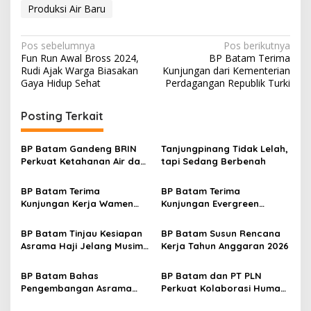
Produksi Air Baru
N
Pos sebelumnya
Pos berikutnya
Fun Run Awal Bross 2024,
BP Batam Terima
a
Rudi Ajak Warga Biasakan
Kunjungan dari Kementerian
v
Gaya Hidup Sehat
Perdagangan Republik Turki
i
Posting Terkait
g
a
BP Batam Gandeng BRIN
Tanjungpinang Tidak Lelah,
s
Perkuat Ketahanan Air dan
tapi Sedang Berbenah
Daya Saing Industri
i
BP Batam Terima
BP Batam Terima
p
Kunjungan Kerja Wamen
Kunjungan Evergreen
Investasi dan Hilirisasi RI
Marine (Asia) Pte. Ltd.
o
BP Batam Tinjau Kesiapan
BP Batam Susun Rencana
s
Asrama Haji Jelang Musim
Kerja Tahun Anggaran 2026
Haji 2025
BP Batam Bahas
BP Batam dan PT PLN
Pengembangan Asrama
Perkuat Kolaborasi Humas,
Haji Dengan Konsep Hotel
Bahas Strategi Komunikasi