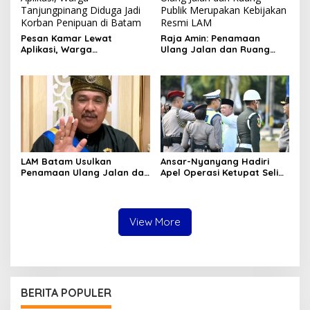
Pesan Kamar Lewat
Raja Amin: Penamaan
Aplikasi, Warga
Ulang Jalan dan Ruang
Tanjungpinang Diduga Jadi
Publik Merupakan
Korban Penipuan di Batam
Kebijakan Resmi LAM
LAM Batam Usulkan
Ansar-Nyanyang Hadiri
Penamaan Ulang Jalan dan
Apel Operasi Ketupat Seligi
Ruang Publik, Raja Amin:
2026 di Polda Kepri, Siap
Penguatan Identitas
Amankan Idulfitri
Melayu
View More
BERITA POPULER