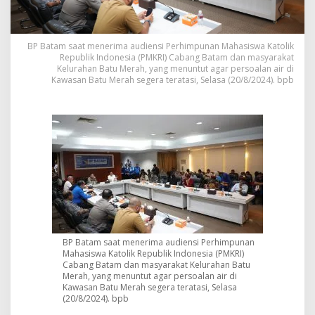
k
s
i
BP Batam saat menerima audiensi Perhimpunan Mahasiswa Katolik
A
Republik Indonesia (PMKRI) Cabang Batam dan masyarakat
i
Kelurahan Batu Merah, yang menuntut agar persoalan air di
r
Kawasan Batu Merah segera teratasi, Selasa (20/8/2024). bpb
B
a
r
u
,
B
P
B
a
t
a
m
K
BP Batam saat menerima audiensi Perhimpunan
o
Mahasiswa Katolik Republik Indonesia (PMKRI)
m
Cabang Batam dan masyarakat Kelurahan Batu
i
Merah, yang menuntut agar persoalan air di
t
Kawasan Batu Merah segera teratasi, Selasa
(20/8/2024). bpb
m
e