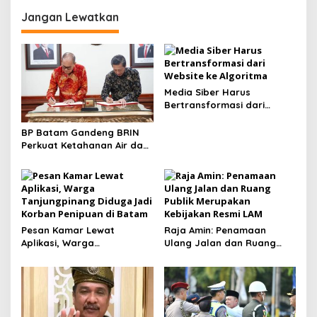
bernuansa Religi
Publik
Jangan Lewatkan
Media Siber Harus
Bertransformasi dari
Website ke Algoritma
BP Batam Gandeng BRIN
Perkuat Ketahanan Air dan
Daya Saing Industri
Pesan Kamar Lewat
Raja Amin: Penamaan
Aplikasi, Warga
Ulang Jalan dan Ruang
Tanjungpinang Diduga Jadi
Publik Merupakan
Korban Penipuan di Batam
Kebijakan Resmi LAM