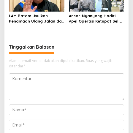
LAM Batam Usulkan
Ansar-Nyanyang Hadiri
Penamaan Ulang Jalan dan
Apel Operasi Ketupat Seligi
Ruang Publik, Raja Amin:
2026 di Polda Kepri, Siap
Penguatan Identitas
Amankan Idulfitri
Melayu
Tinggalkan Balasan
Alamat email Anda tidak akan dipublikasikan.
Ruas yang wajib
ditandai
*