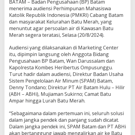
BATAM – Badan Pengusahaan (BP) Batam
n
menerima audiensi Perhimpunan Mahasiswa
P
Katolik Republik Indonesia (PMKRI) Cabang Batam
e
n
dan masyarakat Kelurahan Batu Merah, yang
u
menuntut agar persoalan air di Kawasan Batu
h
Merah segera teratasi, Selasa (20/8/2024).
i
K
Audiensi yang dilaksanakan di Marketing Center
e
b
itu, dipimpin langsung oleh Anggota Bidang
u
Pengusahaan BP Batam, Wan Darussalam dan
t
Kapolresta Kombes Heribertus Ompusunggu.
u
Turut hadir dalam audiensi, Direktur Badan Usaha
h
Sistem Pengelolaan Air Minum (SPAM) Batam,
a
n
Denny Tondano; Direktur PT Air Batam Hulu – Hilir
M
(ABH – ABHi), Mujiaman Sukirno; Camat Batu
a
Ampar hingga Lurah Batu Merah.
s
y
“Sebagaimana dalam pertemuan ini, seluruh solusi
a
r
dalam jangka pendek dan panjang sudah dicatat.
a
Dalam jangka pendek ini, SPAM Batam dan PT ABHi
k
akan bertanggung jawab mengalirkan air ke Batu
a