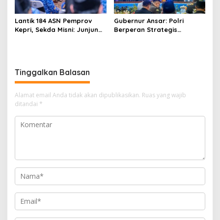
Lantik 184 ASN Pemprov
Gubernur Ansar: Polri
Kepri, Sekda Misni: Junjung
Berperan Strategis
Tinggi Nilai Ber-AKHLAK
Menjaga Keamanan dan
dalam Pengabdian
Iklim Investasi di Kepri
Tinggalkan Balasan
Alamat email Anda tidak akan dipublikasikan.
Ruas yang wajib
ditandai
*