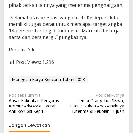
pihak terkait lainnya yang menerima penghargaan.
“Selamat atas prestasi yang diraih. Ke depan, kita
memiliki tugas berat untuk mencapai target angka
14 persen stunting di Indonesia. Mari kita bekerja
sama dan bersinergi,” pungkasnya.
Penulis: Ade
Post Views:
1,296
Manggala Karya Kencana Tahun 2023
N
Pos sebelumnya
Pos berikutnya
Ansar Kukuhkan Pengurus
Temui Orang Tua Siswa,
a
Komite Advokasi Daerah
Rudi Pastikan Anak-anaknya
v
Anti Korupsi Kepri
Diterima di Sekolah Tujuan
i
Jangan Lewatkan
g