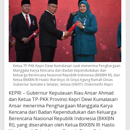
n
g
h
a
r
g
a
a
n
M
a
n
Ketua TP-PKK Kepri Dewi Kumalasari saat menerima Penghargaan
g
Manggala Karya Kencana dari Badan Kependudukan dan
g
Keluarga Berencana Nasional Republik Indonesia (BKKBN RI), dari
a
Ketua BKKBN RI Hasto Wardoyo di Griya Agung Rumah Dinas
l
Gubernur Sumatera Selatan, Selasa (04/07). Diskominfo Kepri
a
K
KEPRI – Gubernur Kepulauan Riau Ansar Ahmad
a
dan Ketua TP-PKK Provinsi Kepri Dewi Kumalasari
r
Ansar menerima Penghargaan Manggala Karya
y
Kencana dari Badan Kependudukan dan Keluarga
a
Berencana Nasional Republik Indonesia (BKKBN
K
e
RI), yang diserahkan oleh Ketua BKKBN RI Hasto
n