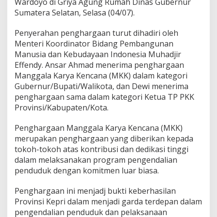
Wardoyo di Griya Agung Rumah Dinas Gubernur
c
Sumatera Selatan, Selasa (04/07).
a
n
Penyerahan penghargaan turut dihadiri oleh
a
T
Menteri Koordinator Bidang Pembangunan
a
Manusia dan Kebudayaan Indonesia Muhadjir
h
Effendy. Ansar Ahmad menerima penghargaan
u
Manggala Karya Kencana (MKK) dalam kategori
n
2
Gubernur/Bupati/Walikota, dan Dewi menerima
0
penghargaan sama dalam kategori Ketua TP PKK
2
Provinsi/Kabupaten/Kota.
3
Penghargaan Manggala Karya Kencana (MKK)
merupakan penghargaan yang diberikan kepada
tokoh-tokoh atas kontribusi dan dedikasi tinggi
dalam melaksanakan program pengendalian
penduduk dengan komitmen luar biasa.
Penghargaan ini menjadj bukti keberhasilan
Provinsi Kepri dalam menjadi garda terdepan dalam
pengendalian penduduk dan pelaksanaan