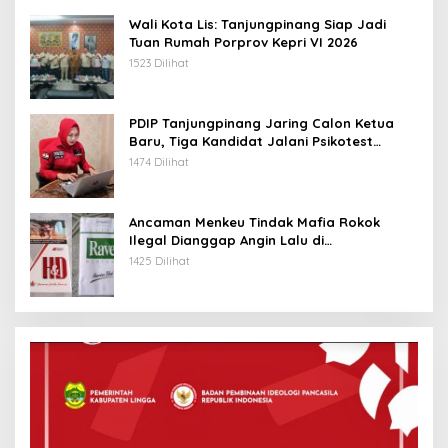
Wali Kota Lis: Tanjungpinang Siap Jadi
Tuan Rumah Porprov Kepri VI 2026
1523 Dilihat
PDIP Tanjungpinang Jaring Calon Ketua
Baru, Tiga Kandidat Jalani Psikotest
Daring
1474 Dilihat
Ancaman Menkeu Tindak Mafia Rokok
Ilegal Dianggap Angin Lalu di
Tanjungpinang
1425 Dilihat