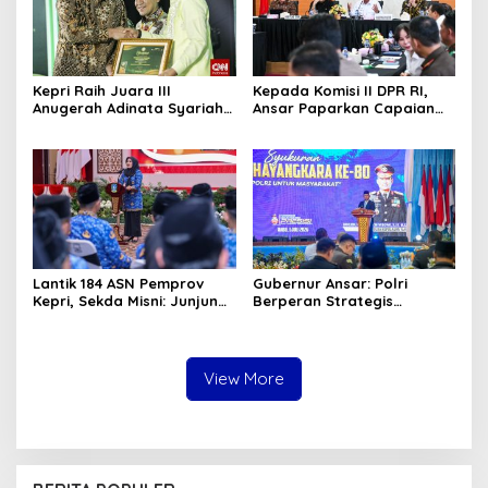
Kepri Raih Juara III
Kepada Komisi II DPR RI,
Anugerah Adinata Syariah
Ansar Paparkan Capaian
2026, Bukti Bangun Ekonomi
Program Nasional di Kepri
Syariah
Lantik 184 ASN Pemprov
Gubernur Ansar: Polri
Kepri, Sekda Misni: Junjung
Berperan Strategis
Tinggi Nilai Ber-AKHLAK
Menjaga Keamanan dan
dalam Pengabdian
Iklim Investasi di Kepri
View More