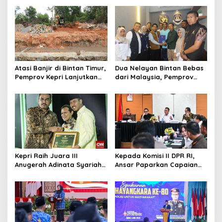
a
s
i
p
o
Atasi Banjir di Bintan Timur,
Dua Nelayan Bintan Bebas
s
Pemprov Kepri Lanjutkan
dari Malaysia, Pemprov
Pembangunan Kanal Banjir
Kepri Fasilitasi Kepulangan
di Kampung Purwodadi
ke Tanah Air
Kepri Raih Juara III
Kepada Komisi II DPR RI,
Anugerah Adinata Syariah
Ansar Paparkan Capaian
2026, Bukti Bangun Ekonomi
Program Nasional di Kepri
Syariah