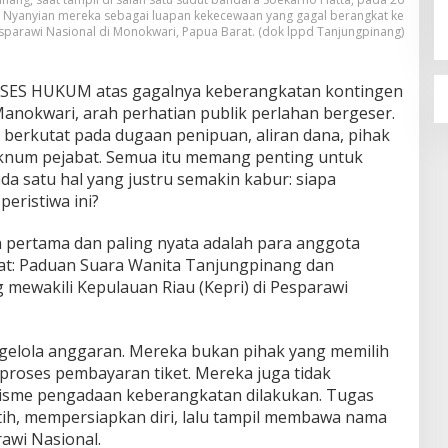
. Nyanyian mereka sebagai luapan kekecewaan yang gagal berangkat ke
sparawi Nasional di Monokwari, Papua Barat. (dok lppd Tanjungpinang)
ES HUKUM atas gagalnya keberangkatan kontingen
anokwari, arah perhatian publik perlahan bergeser.
 berkutat pada dugaan penipuan, aliran dana, pihak
oknum pejabat. Semua itu memang penting untuk
da satu hal yang justru semakin kabur: siapa
eristiwa ini?
 pertama dan paling nyata adalah para anggota
at: Paduan Suara Wanita Tanjungpinang dan
g mewakili Kepulauan Riau (Kepri) di Pesparawi
elola anggaran. Mereka bukan pihak yang memilih
m proses pembayaran tiket. Mereka juga tidak
sme pengadaan keberangkatan dilakukan. Tugas
atih, mempersiapkan diri, lalu tampil membawa nama
awi Nasional.