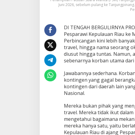
G
Juni 2026, sebelum pulang ke Tanjungpinang
a
Pe
g
a
l
DI TENGAH BERGULIRNYA PROS
k
e
Pesparawi Kepulauan Riau ke M
P
Perbincangan kini lebih banyak
e
travel, hingga nama seorang 
s
diusut hingga tuntas. Namun, a
p
sebenarnya korban utama dari p
a
r
a
Jawabannya sederhana. Korban
w
kontingen yang gagal berangk
i
kontingen dari daerah lain yan
N
Nasional.
a
s
i
Mereka bukan pihak yang meng
o
travel. Mereka tidak ikut dala
n
mengetahui bagaimana mekani
a
mereka hanya satu, yaitu berl
l
M
Kepulauan Riau di ajang Pespar