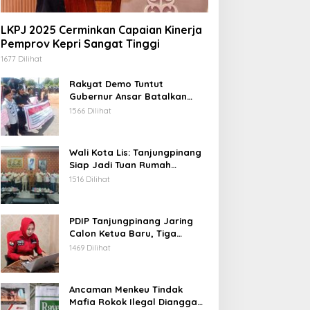
LKPJ 2025 Cerminkan Capaian Kinerja
Pemprov Kepri Sangat Tinggi
1677 Dilihat
Rakyat Demo Tuntut
Gubernur Ansar Batalkan
Lelang Kawasan Gurindam 12
1566 Dilihat
Wali Kota Lis: Tanjungpinang
Siap Jadi Tuan Rumah
Porprov Kepri VI 2026
1516 Dilihat
PDIP Tanjungpinang Jaring
Calon Ketua Baru, Tiga
Kandidat Jalani Psikotest
1469 Dilihat
Daring
Ancaman Menkeu Tindak
Mafia Rokok Ilegal Dianggap