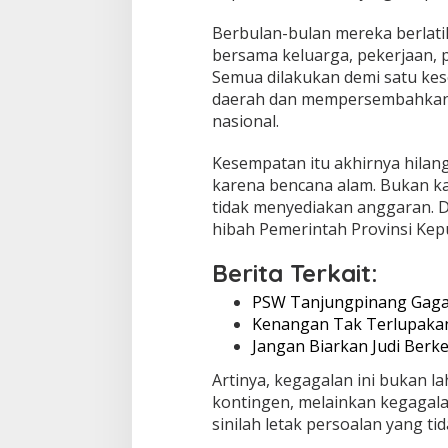
e
n
Berbulan-bulan mereka berlat
j
bersama keluarga, pekerjaan, 
a
Semua dilakukan demi satu kes
d
i
daerah dan mempersembahkan y
K
nasional.
o
r
Kesempatan itu akhirnya hilan
b
karena bencana alam. Bukan k
a
n
tidak menyediakan anggaran. D
y
hibah Pemerintah Provinsi Kep
a
n
Berita Terkait:
g
T
PSW Tanjungpinang Gagal
e
Kenangan Tak Terlupakan
r
Jangan Biarkan Judi Berk
l
u
Artinya, kegagalan ini bukan 
p
kontingen, melainkan kegagala
a
k
sinilah letak persoalan yang t
a