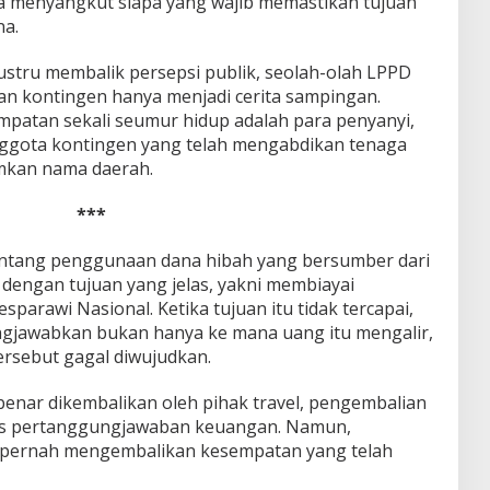
 menyangkut siapa yang wajib memastikan tujuan
na.
stru membalik persepsi publik, seolah-olah LPPD
n kontingen hanya menjadi cerita sampingan.
mpatan sekali seumur hidup adalah para penyanyi,
 anggota kontingen yang telah mengabdikan tenaga
kan nama daerah.
***
tentang penggunaan dana hibah yang bersumber dari
 dengan tujuan yang jelas, yakni membiayai
parawi Nasional. Ketika tujuan itu tidak tercapai,
gjawabkan bukan hanya ke mana uang itu mengalir,
rsebut gagal diwujudkan.
-benar dikembalikan oleh pihak travel, pengembalian
eks pertanggungjawaban keuangan. Namun,
 pernah mengembalikan kesempatan yang telah