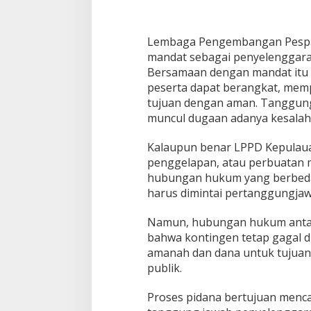
n
Lembaga Pengembangan Pespar
mandat sebagai penyelenggara
Bersamaan dengan mandat itu 
peserta dapat berangkat, memp
tujuan dengan aman. Tanggung
muncul dugaan adanya kesalaha
Kalaupun benar LPPD Kepulaua
penggelapan, atau perbuatan m
hubungan hukum yang berbeda.
harus dimintai pertanggungja
Namun, hubungan hukum antar
bahwa kontingen tetap gagal 
amanah dan dana untuk tujuan 
publik.
Proses pidana bertujuan menca