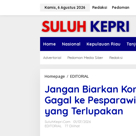
L
e
Kamis, 6 Agustus 2026
Redaksi
Pedoman
w
a
t
i
k
e
Home
Nasional
Kepulauan Riau
Tan
k
o
n
Advertorial
Pedoman Media Siber
Redaksi
t
e
n
Homepage
/
EDITORIAL
J
a
Jangan Biarkan Kon
n
g
Gagal ke Pesparawi
a
n
yang Terlupakan
B
i
a
SuluhKepri.com
01/07/2026
r
EDITORIAL
77 Dilihat
k