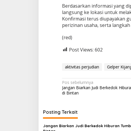
Berdasarkan informasi yang dip
langsung ke lokasi untuk melak
Konfirmasi terus diupayakan g
perizinan usaha, serta langkah 
(red)
Post Views:
602
aktivitas perjudian
Gelper Kija
N
Pos sebelumnya
Jangan Biarkan Judi Berkedok Hibu
a
di Bintan
v
i
Posting Terkait
g
a
Jangan Biarkan Judi Berkedok Hiburan Tumb