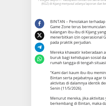
j
(KGZ) di Kijang menyusul adanya laporan dan kel
a
n
g
M
BINTAN – Penolakan terhadap a
i
n
Game Zone terus bermunculan da
t
kalangan ibu-ibu di Kijang ya
a
menerbitkan izin operasional G
P
pada praktik perjudian.
e
m
k
Mereka khawatir keberadaan 
a
buruk bagi kehidupan sosial d
b
rumah tangga di tengah situasi
B
i
“Kami dari kaum ibu-ibu memin
n
t
Bintan serta pejabatnya agar ti
a
aktivitas di dalamnya identik d
n
Senin (11/5/2026).
T
o
Menurut mereka, jika aktivita
l
a
berkembang di Bintan, maka d