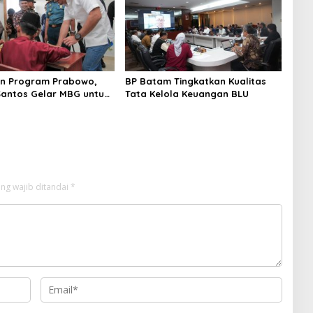
an Program Prabowo,
BP Batam Tingkatkan Kualitas
antos Gelar MBG untuk
Tata Kelola Keuangan BLU
 KEK Galang Batang
ng wajib ditandai
*