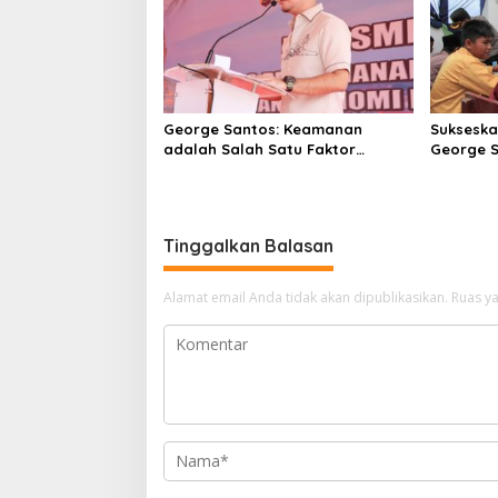
George Santos: Keamanan
Suksesk
adalah Salah Satu Faktor
George S
Penting Keberhasilan Investasi
Siswa di
Tinggalkan Balasan
Alamat email Anda tidak akan dipublikasikan.
Ruas ya