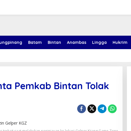
jungpinang
Batam
Bintan
Anambas
Lingga
Hukrim
inta Pemkab Bintan Tolak
 terkait saat melakukan peninjauan ke lokasi Gelper Kijang Game Zone