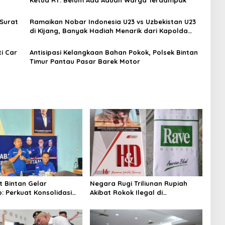
Ketua RT: Belum Ada Aduan Warga Terdampak
 Surat
Ramaikan Nobar Indonesia U23 vs Uzbekistan U23
di Kijang, Banyak Hadiah Menarik dari Kapolda
Kepri
i Car
Antisipasi Kelangkaan Bahan Pokok, Polsek Bintan
Timur Pantau Pasar Barek Motor
 Bintan Gelar
Negara Rugi Triliunan Rupiah
: Perkuat Konsolidasi
Akibat Rokok Ilegal di
rukturisasi Organisasi
Tanjungpinang, Menkeu Diminta
Bertindak