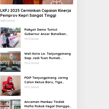
LKPJ 2025 Cerminkan Capaian Kinerja
Pemprov Kepri Sangat Tinggi
1690 Dilihat
Rakyat Demo Tuntut
Gubernur Ansar Batalkan
Lelang Kawasan Gurindam 12
1573 Dilihat
Wali Kota Lis: Tanjungpinang
Siap Jadi Tuan Rumah
Porprov Kepri VI 2026
1524 Dilihat
PDIP Tanjungpinang Jaring
Calon Ketua Baru, Tiga
Kandidat Jalani Psikotest
1475 Dilihat
Daring
Ancaman Menkeu Tindak
Mafia Rokok Ilegal Dianggap