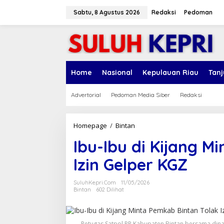
L
e
Sabtu, 8 Agustus 2026
Redaksi
Pedoman
w
a
t
i
k
e
Home
Nasional
Kepulauan Riau
Tan
k
o
n
Advertorial
Pedoman Media Siber
Redaksi
t
e
n
Homepage
/
Bintan
I
b
Ibu-Ibu di Kijang M
u
-
Izin Gelper KGZ
I
b
u
SuluhKepri.com
11/05/2026
d
Bintan
602 Dilihat
i
K
i
Petugas Satpol PP Kabupaten Bintan bersama dinas