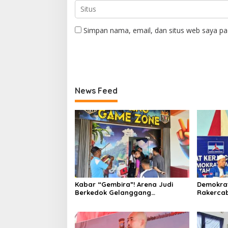
Simpan nama, email, dan situs web saya pa
News Feed
Kabar “Gembira”! Arena Judi
Demokrat
Berkedok Gelanggang
Rakercab
Permainan Hadir di Bintan
dan Rest