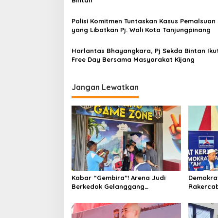
s
Bintan
i
Polisi Komitmen Tuntaskan Kasus Pemalsuan
p
yang Libatkan Pj. Wali Kota Tanjungpinang
o
Harlantas Bhayangkara, Pj Sekda Bintan Ikut
s
Free Day Bersama Masyarakat Kijang
Jangan Lewatkan
Kabar “Gembira”! Arena Judi
Demokrat
Berkedok Gelanggang
Rakercab
Permainan Hadir di Bintan
dan Rest