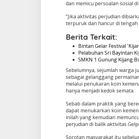
k
dan memicu persoalan sosial d
I
z
“Jika aktivitas perjudian dibia
i
terpuruk dan hancur di tengah 
n
G
e
Berita Terkait:
l
Bintan Gelar Festival 'Kij
p
e
Pelabuhan Sri Bayintan K
r
SMKN 1 Gunung Kijang Bi
K
G
Sebelumnya, sejumlah warga jug
Z
sebagai gelanggang permainan
melalui penukaran koin kemen
hanya menjadi kedok semata.
Sebab dalam praktik yang bere
dapat menukarkan koin kemena
inilah yang kemudian memuncu
perjudian di balik aktivitas Gelp
Sorotan masyarakat itu sebelu