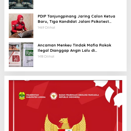
PDIP Tanjungpinang Jaring Calon Ketua
Baru, Tiga Kandidat Jalani Psikotest
Daring
1469 Dilihat
Ancaman Menkeu Tindak Mafia Rokok
Ilegal Dianggap Angin Lalu di
Tanjungpinang
1418 Dilihat