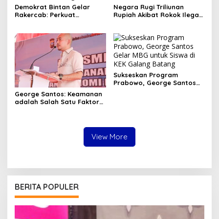
Demokrat Bintan Gelar
Negara Rugi Triliunan
Rakercab: Perkuat
Rupiah Akibat Rokok Ilegal
Konsolidasi dan
di Tanjungpinang, Menkeu
Restrukturisasi Organisasi
Diminta Bertindak
Sukseskan Program
Prabowo, George Santos
Gelar MBG untuk Siswa di
George Santos: Keamanan
KEK Galang Batang
adalah Salah Satu Faktor
Penting Keberhasilan
Investasi
View More
BERITA POPULER