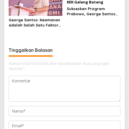
Sukseskan Program
Prabowo, George Santos
Gelar MBG untuk Siswa di
George Santos: Keamanan
KEK Galang Batang
adalah Salah Satu Faktor
Penting Keberhasilan
Investasi
Tinggalkan Balasan
Alamat email Anda tidak akan dipublikasikan.
Ruas yang wajib
ditandai
*