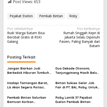
Post Views:
653
Pejabat Eselon
Pemkab Bintan
Roby
N
Pos sebelumnya
Pos berikutnya
Rudi: Warga Batam Bisa
Rumah Singgah Kepri di
a
Berobat Gratis di RSKI
Jakarta Selalu Dipenuhi
v
Galang
Pasien, Paling Banyak dari
Batam
i
g
Posting Terkait
a
s
Jangan Biarkan Judi
Dua Dekade Otonomi,
Berkedok Hiburan Tumbuh
Tanjungpinang Masih Belum
i
di Bintan
Berdaulat Atas Aset Sendiri
p
Hadapi Tantangan Berat,
Bintan Sukses Gelar Job
Lis Akan Segera Rotasi
Fair di PT. BAI, Roby: Untuk
o
Pejabat Setelah Asesmen
Memfasilitasi Pekerja Lokal
s
Kelar
Pemkab Bintan Salurkan
Roby Lantik 37 Pejabat
Bantuan Korban
Eselon Pemkab Bintan
Kebakaran Rumah di