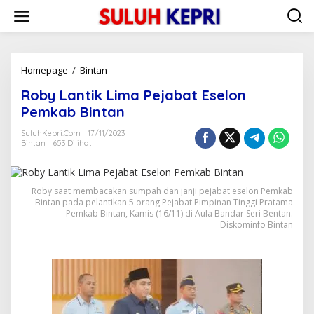
L
e
w
a
t
i
Homepage
/
Bintan
R
k
o
Roby Lantik Lima Pejabat Eselon
e
b
k
y
Pemkab Bintan
o
L
n
a
SuluhKepri.com
17/11/2023
t
Bintan
653 Dilihat
n
e
t
n
i
k
Roby saat membacakan sumpah dan janji pejabat eselon Pemkab
L
Bintan pada pelantikan 5 orang Pejabat Pimpinan Tinggi Pratama
i
Pemkab Bintan, Kamis (16/11) di Aula Bandar Seri Bentan.
m
Diskominfo Bintan
a
P
e
j
a
b
a