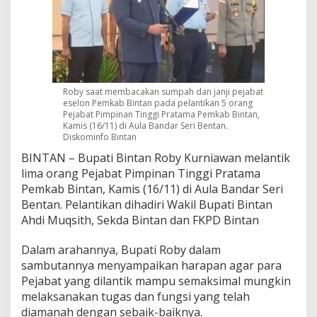
t
E
s
e
l
o
n
Roby saat membacakan sumpah dan janji pejabat
P
eselon Pemkab Bintan pada pelantikan 5 orang
e
Pejabat Pimpinan Tinggi Pratama Pemkab Bintan,
m
Kamis (16/11) di Aula Bandar Seri Bentan.
k
Diskominfo Bintan
a
BINTAN – Bupati Bintan Roby Kurniawan melantik
b
lima orang Pejabat Pimpinan Tinggi Pratama
B
i
Pemkab Bintan, Kamis (16/11) di Aula Bandar Seri
n
Bentan. Pelantikan dihadiri Wakil Bupati Bintan
t
Ahdi Muqsith, Sekda Bintan dan FKPD Bintan
a
n
Dalam arahannya, Bupati Roby dalam
sambutannya menyampaikan harapan agar para
Pejabat yang dilantik mampu semaksimal mungkin
melaksanakan tugas dan fungsi yang telah
diamanah dengan sebaik-baiknya.