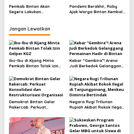
Kecamatan Tambelan
Pemkab Bintan Akan
Pandemi Berakhir, Roby
Segera Lakukan
Ajak Warga Bintan Kembali
Pematangan Lahan TPU di
Gelar Maghrib Mengaji
Sei Jago
Jangan Lewatkan
Ibu-Ibu di Kijang Minta
Kabar “Gembira”! Arena
Pemkab Bintan Tolak Izin
Judi Berkedok Gelanggang
Gelper KGZ
Permainan Hadir di Bintan
Demokrat Bintan Gelar
Negara Rugi Triliunan
Rakercab: Perkuat
Rupiah Akibat Rokok Ilegal
Konsolidasi dan
di Tanjungpinang, Menkeu
Restrukturisasi Organisasi
Diminta Bertindak