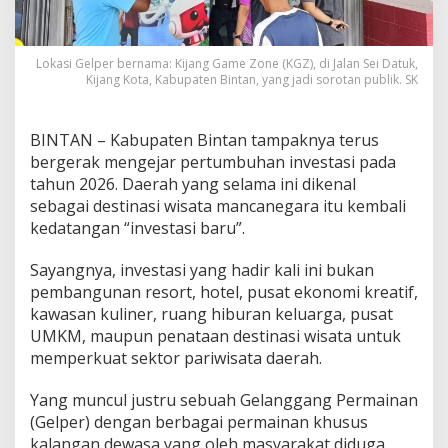
J
u
d
Lokasi Gelper bernama: Kijang Game Zone (KGZ), di Jalan Sei Datuk,
i
Kijang Kota, Kabupaten Bintan, yang jadi sorotan publik. SK
B
e
r
BINTAN – Kabupaten Bintan tampaknya terus
k
e
bergerak mengejar pertumbuhan investasi pada
d
tahun 2026. Daerah yang selama ini dikenal
o
sebagai destinasi wisata mancanegara itu kembali
k
kedatangan “investasi baru”.
G
e
l
Sayangnya, investasi yang hadir kali ini bukan
a
pembangunan resort, hotel, pusat ekonomi kreatif,
n
kawasan kuliner, ruang hiburan keluarga, pusat
g
UMKM, maupun penataan destinasi wisata untuk
g
a
memperkuat sektor pariwisata daerah.
n
g
Yang muncul justru sebuah Gelanggang Permainan
P
(Gelper) dengan berbagai permainan khusus
e
kalangan dewasa yang oleh masyarakat diduga
r