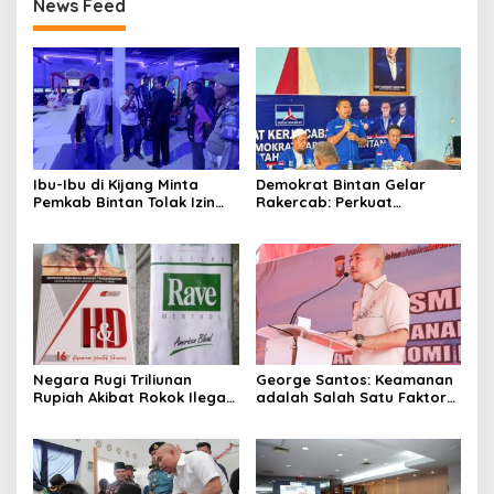
News Feed
Ibu-Ibu di Kijang Minta
Demokrat Bintan Gelar
Pemkab Bintan Tolak Izin
Rakercab: Perkuat
Gelper KGZ
Konsolidasi dan
Restrukturisasi Organisasi
Negara Rugi Triliunan
George Santos: Keamanan
Rupiah Akibat Rokok Ilegal
adalah Salah Satu Faktor
di Tanjungpinang, Menkeu
Penting Keberhasilan
Diminta Bertindak
Investasi