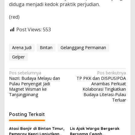
diduga menjadi kedok praktik perjudian.
(red)
Post Views:
553
Arena Judi
Bintan
Gelanggang Permainan
Gelper
N
Pos sebelumnya
Pos berikutnya
Nazri: Budaya Melayu dan
TP PKK dan DISPUSIPDA
a
Pulau Penyengat Jadi
Anambas Perkuat
v
Magnet Wisman ke
Kolaborasi Tingkatkan
Tanjungpinang
Budaya Literasi-Pulau
i
Terluar
g
Posting Terkait
a
s
Atasi Banjir di Bintan Timur,
Lis Ajak Warga Bergerak
i
Pemprov Kepri Lanjutkan
Bersama Cegah