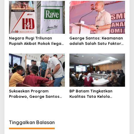
Restrukturisasi Organisasi
Negara Rugi Triliunan
George Santos: Keamanan
Rupiah Akibat Rokok Ilegal
adalah Salah Satu Faktor
di Tanjungpinang, Menkeu
Penting Keberhasilan
Diminta Bertindak
Investasi
Sukseskan Program
BP Batam Tingkatkan
Prabowo, George Santos
Kualitas Tata Kelola
Gelar MBG untuk Siswa di
Keuangan BLU
KEK Galang Batang
Tinggalkan Balasan