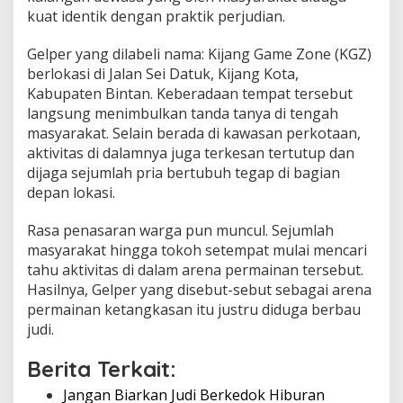
m
kuat identik dengan praktik perjudian.
a
i
Gelper yang dilabeli nama: Kijang Game Zone (KGZ)
n
berlokasi di Jalan Sei Datuk, Kijang Kota,
a
Kabupaten Bintan. Keberadaan tempat tersebut
n
H
langsung menimbulkan tanda tanya di tengah
a
masyarakat. Selain berada di kawasan perkotaan,
d
aktivitas di dalamnya juga terkesan tertutup dan
i
dijaga sejumlah pria bertubuh tegap di bagian
r
depan lokasi.
d
i
B
Rasa penasaran warga pun muncul. Sejumlah
i
masyarakat hingga tokoh setempat mulai mencari
n
tahu aktivitas di dalam arena permainan tersebut.
t
Hasilnya, Gelper yang disebut-sebut sebagai arena
a
n
permainan ketangkasan itu justru diduga berbau
judi.
Berita Terkait:
Jangan Biarkan Judi Berkedok Hiburan