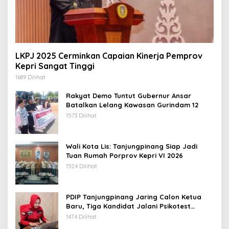
LKPJ 2025 Cerminkan Capaian Kinerja Pemprov
Kepri Sangat Tinggi
1689 Dilihat
Rakyat Demo Tuntut Gubernur Ansar
Batalkan Lelang Kawasan Gurindam 12
1573 Dilihat
Wali Kota Lis: Tanjungpinang Siap Jadi
Tuan Rumah Porprov Kepri VI 2026
1524 Dilihat
PDIP Tanjungpinang Jaring Calon Ketua
Baru, Tiga Kandidat Jalani Psikotest
Daring
1474 Dilihat