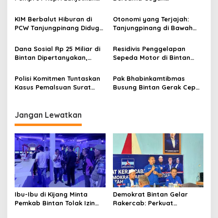
p
Pembangunan Kanal Banjir
Penyebaran Malaria di
di Kampung Purwodadi
Tanjungpinang
KIM Berbalut Hiburan di
Otonomi yang Terjajah:
o
PCW Tanjungpinang Diduga
Tanjungpinang di Bawah
s
Jadi Arena Judi dan Togel
Bayang-bayang Bintan
Terselubung
dan Pemprov Kepri
Dana Sosial Rp 25 Miliar di
Residivis Penggelapan
Bintan Dipertanyakan,
Sepeda Motor di Bintan
Diduga untuk Kepentingan
Ditangkap, Modusnya
Pilkada 2024
Rental Kendaraan
Polisi Komitmen Tuntaskan
Pak Bhabinkamtibmas
Kasus Pemalsuan Surat
Busung Bintan Gerak Cepat
yang Libatkan Pj. Wali Kota
Singkirkan Pohon Tumbang
Tanjungpinang
yang Halangi Jalan
Jangan Lewatkan
Ibu-Ibu di Kijang Minta
Demokrat Bintan Gelar
Pemkab Bintan Tolak Izin
Rakercab: Perkuat
Gelper KGZ
Konsolidasi dan