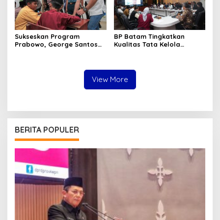
Sukseskan Program
BP Batam Tingkatkan
Prabowo, George Santos
Kualitas Tata Kelola
Gelar MBG untuk Siswa di
Keuangan BLU
KEK Galang Batang
View More
BERITA POPULER