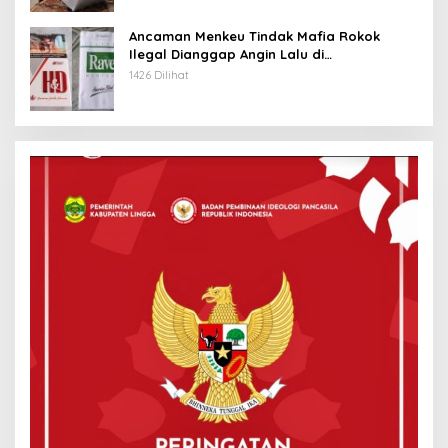
Ancaman Menkeu Tindak Mafia Rokok
Ilegal Dianggap Angin Lalu di
Tanjungpinang
1426 Dilihat