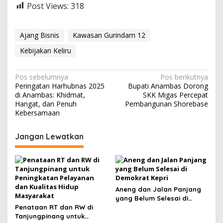
Post Views:
318
Ajang Bisnis
Kawasan Gurindam 12
Kebijakan Keliru
N
Pos sebelumnya
Pos berikutnya
Peringatan Harhubnas 2025
Bupati Anambas Dorong
a
di Anambas: Khidmat,
SKK Migas Percepat
v
Hangat, dan Penuh
Pembangunan Shorebase
Kebersamaan
i
g
Jangan Lewatkan
a
s
i
p
Aneng dan Jalan Panjang
yang Belum Selesai di
o
Penataan RT dan RW di
Demokrat Kepri
s
Tanjungpinang untuk