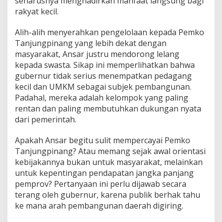
seharusnya menghadirkan manfaat langsung bagi
a
rakyat kecil.
n
K
Alih-alih menyerahkan pengelolaan kepada Pemko
e
Tanjungpinang yang lebih dekat dengan
l
i
masyarakat, Ansar justru mendorong lelang
r
kepada swasta. Sikap ini memperlihatkan bahwa
u
gubernur tidak serius menempatkan pedagang
kecil dan UMKM sebagai subjek pembangunan.
Padahal, mereka adalah kelompok yang paling
rentan dan paling membutuhkan dukungan nyata
dari pemerintah.
Apakah Ansar begitu sulit mempercayai Pemko
Tanjungpinang? Atau memang sejak awal orientasi
kebijakannya bukan untuk masyarakat, melainkan
untuk kepentingan pendapatan jangka panjang
pemprov? Pertanyaan ini perlu dijawab secara
terang oleh gubernur, karena publik berhak tahu
ke mana arah pembangunan daerah digiring.