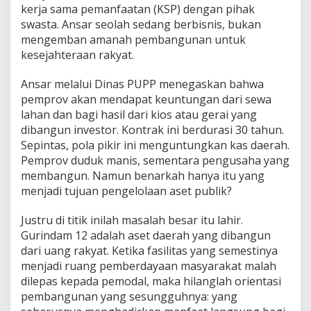
kerja sama pemanfaatan (KSP) dengan pihak
a
n
swasta. Ansar seolah sedang berbisnis, bukan
A
mengemban amanah pembangunan untuk
j
kesejahteraan rakyat.
a
n
Ansar melalui Dinas PUPP menegaskan bahwa
g
B
pemprov akan mendapat keuntungan dari sewa
i
lahan dan bagi hasil dari kios atau gerai yang
s
dibangun investor. Kontrak ini berdurasi 30 tahun.
n
Sepintas, pola pikir ini menguntungkan kas daerah.
i
s
Pemprov duduk manis, sementara pengusaha yang
,
membangun. Namun benarkah hanya itu yang
S
menjadi tujuan pengelolaan aset publik?
t
o
Justru di titik inilah masalah besar itu lahir.
p
K
Gurindam 12 adalah aset daerah yang dibangun
e
dari uang rakyat. Ketika fasilitas yang semestinya
b
menjadi ruang pemberdayaan masyarakat malah
i
dilepas kepada pemodal, maka hilanglah orientasi
j
pembangunan yang sesungguhnya: yang
a
k