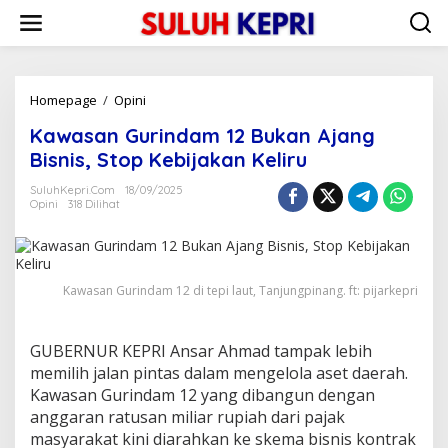
L
e
w
a
t
i
Homepage
/
Opini
K
k
a
Kawasan Gurindam 12 Bukan Ajang
e
w
k
a
Bisnis, Stop Kebijakan Keliru
o
s
n
a
SuluhKepri.com
18/09/2025
t
Opini
318 Dilihat
n
e
G
n
u
r
i
Kawasan Gurindam 12 di tepi laut, Tanjungpinang. ft: pijarkepri
n
d
a
GUBERNUR KEPRI Ansar Ahmad tampak lebih
m
1
memilih jalan pintas dalam mengelola aset daerah.
2
Kawasan Gurindam 12 yang dibangun dengan
B
anggaran ratusan miliar rupiah dari pajak
u
masyarakat kini diarahkan ke skema bisnis kontrak
k