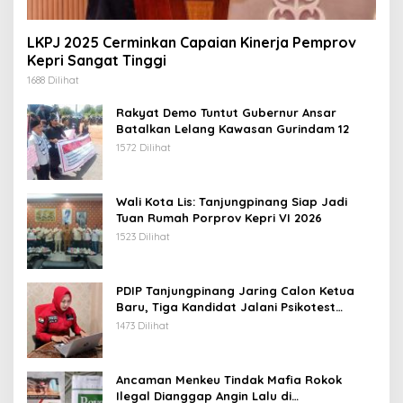
LKPJ 2025 Cerminkan Capaian Kinerja Pemprov
Kepri Sangat Tinggi
1688 Dilihat
Rakyat Demo Tuntut Gubernur Ansar
Batalkan Lelang Kawasan Gurindam 12
1572 Dilihat
Wali Kota Lis: Tanjungpinang Siap Jadi
Tuan Rumah Porprov Kepri VI 2026
1523 Dilihat
PDIP Tanjungpinang Jaring Calon Ketua
Baru, Tiga Kandidat Jalani Psikotest
Daring
1473 Dilihat
Ancaman Menkeu Tindak Mafia Rokok
Ilegal Dianggap Angin Lalu di