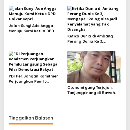
Peningkatan Pelayanan
dan Kualitas Hidup
Masyarakat
Jalan Sunyi Ade Angga
Menuju Kursi Ketua DPD
Golkar Kepri
Ketika Dunia di Ambang
Perang Dunia Ke 3,
Mengapa Ekolog Bisa Jadi
Penyelamat yang Tak
Disangka
PDI Perjuangan Komitmen
Perjuangkan Pemilu
Langsung Sebagai Pilar
Otonomi yang Terjajah:
Demokrasi Rakyat
Tanjungpinang di Bawah
Bayang-bayang Bintan
dan Pemprov Kepri
Tinggalkan Balasan