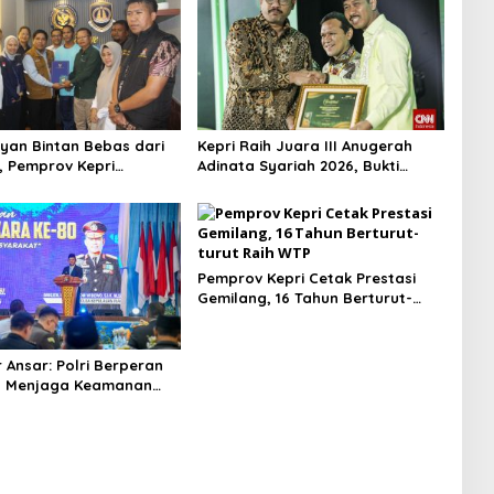
yan Bintan Bebas dari
Kepri Raih Juara III Anugerah
, Pemprov Kepri
Adinata Syariah 2026, Bukti
si Kepulangan ke Tanah
Bangun Ekonomi Syariah
Pemprov Kepri Cetak Prestasi
Gemilang, 16 Tahun Berturut-
turut Raih WTP
 Ansar: Polri Berperan
is Menjaga Keamanan
 Investasi di Kepri