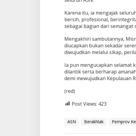
Karena itu, ia mengajak selur
bersih, profesional, berintegr
sebagai bagian dari semangat r
Mengakhiri sambutannya, Misn
diucapkan bukan sekadar sere
diwujudkan melalui sikap, perila
Ia pun mengucapkan selamat k
dilantik serta berharap amana
demi mewujudkan Kepulauan Ri
(red)
Post Views:
423
ASN
Berakhlak
Pemprov Ke