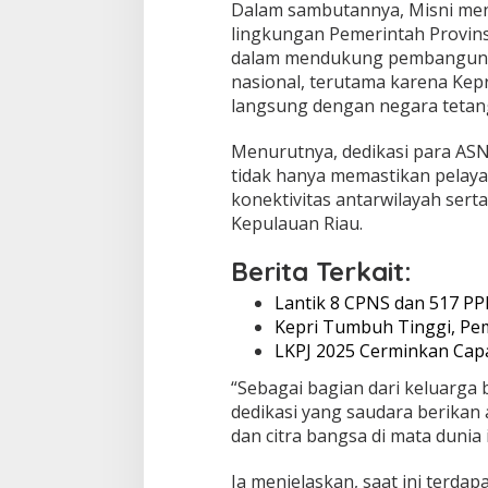
J
Dalam sambutannya, Misni me
u
lingkungan Pemerintah Provins
n
dalam mendukung pembanguna
j
nasional, terutama karena Kep
u
n
langsung dengan negara tetan
g
T
Menurutnya, dedikasi para ASN 
i
tidak hanya memastikan pelayan
n
konektivitas antarwilayah se
g
g
Kepulauan Riau.
i
N
Berita Terkait:
i
l
Lantik 8 CPNS dan 517 PP
a
Kepri Tumbuh Tinggi, P
i
LKPJ 2025 Cerminkan Cap
B
e
“Sebagai bagian dari keluarga 
r
dedikasi yang saudara berika
-
dan citra bangsa di mata dunia i
A
K
H
Ia menjelaskan, saat ini terdap