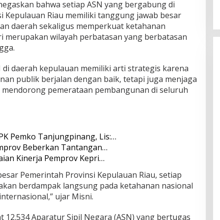
negaskan bahwa setiap ASN yang bergabung di
i Kepulauan Riau memiliki tanggung jawab besar
n daerah sekaligus memperkuat ketahanan
ri merupakan wilayah perbatasan yang berbatasan
gga.
di daerah kepulauan memiliki arti strategis karena
an publik berjalan dengan baik, tetapi juga menjaga
rta mendorong pemerataan pembangunan di seluruh
PK Pemko Tanjungpinang, Lis:…
emprov Beberkan Tantangan…
aian Kinerja Pemprov Kepri…
besar Pemerintah Provinsi Kepulauan Riau, setiap
n akan berdampak langsung pada ketahanan nasional
nternasional,” ujar Misni.
at 12.534 Aparatur Sipil Negara (ASN) yang bertugas