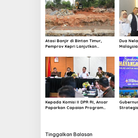
Atasi Banjir di Bintan Timur,
Dua Nela
Pemprov Kepri Lanjutkan
Malaysia
Pembangunan Kanal Banjir di
Fasilita
Kampung Purwodadi
Air
Kepada Komisi II DPR RI, Ansar
Gubernur
Paparkan Capaian Program
Strateg
Nasional di Kepri
dan Iklim
Tinggalkan Balasan