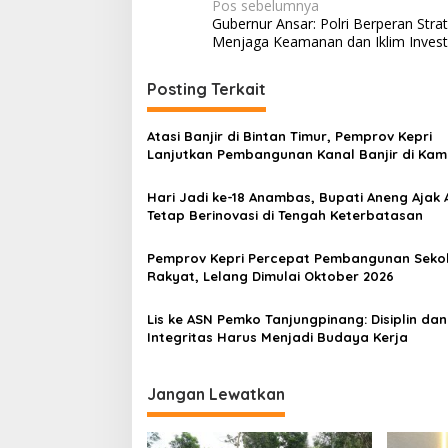
N
Pos sebelumnya
Gubernur Ansar: Polri Berperan Strat
a
Menjaga Keamanan dan Iklim Investa
v
i
Posting Terkait
g
Atasi Banjir di Bintan Timur, Pemprov Kepri
a
Lanjutkan Pembangunan Kanal Banjir di Ka
s
Purwodadi
Hari Jadi ke-18 Anambas, Bupati Aneng Ajak
i
Tetap Berinovasi di Tengah Keterbatasan
p
o
Pemprov Kepri Percepat Pembangunan Seko
Rakyat, Lelang Dimulai Oktober 2026
s
Lis ke ASN Pemko Tanjungpinang: Disiplin dan
Integritas Harus Menjadi Budaya Kerja
Jangan Lewatkan