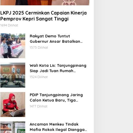
LKPJ 2025 Cerminkan Capaian Kinerja
Pemprov Kepri Sangat Tinggi
1694 Dilihat
Rakyat Demo Tuntut
Gubernur Ansar Batalkan
Lelang Kawasan Gurindam 12
1575 Dilihat
Wali Kota Lis: Tanjungpinang
Siap Jadi Tuan Rumah
Porprov Kepri VI 2026
1524 Dilihat
PDIP Tanjungpinang Jaring
Calon Ketua Baru, Tiga
Kandidat Jalani Psikotest
1477 Dilihat
Daring
Ancaman Menkeu Tindak
Mafia Rokok Ilegal Dianggap