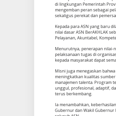
L
di lingkungan Pemerintah Prov
A
mengemban peran sebagai pela
K
sekaligus perekat dan pemersa
d
a
l
Kepada para ASN yang baru dil
a
nilai dasar ASN BerAKHLAK seb
m
Pelayanan, Akuntabel, Kompeten
P
e
n
Menurutnya, penerapan nilai-ni
g
pelaksanaan tugas di organisa
a
kepada masyarakat dapat semaki
b
d
Misni juga menegaskan bahwa 
i
a
meningkatkan kualitas sumber 
n
manajemen talenta. Program t
unggul, profesional, adaptif,
terus berkembang.
Ia menambahkan, keberhasilan
Gubernur dan Wakil Gubernur 
seluruh ASN.