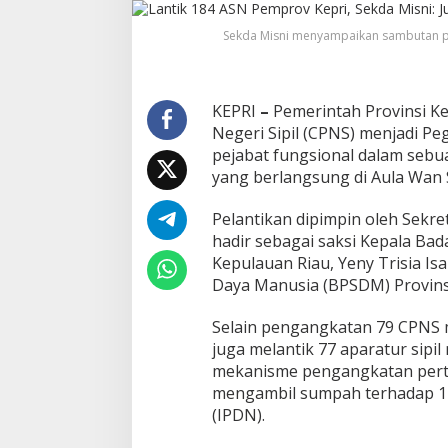
N
P
Sekda Misni menyampaikan sambutan pa
e
m
p
r
KEPRI
–
o
Pemerintah Provinsi K
v
Negeri Sipil (CPNS) menjadi Peg
K
pejabat fungsional dalam sebu
e
yang berlangsung di Aula Wan 
p
r
Pelantikan dipimpin oleh Sekre
i
,
hadir sebagai saksi Kepala Ba
S
Kepulauan Riau, Yeny Trisia I
e
Daya Manusia (BPSDM) Provinsi
k
d
Selain pengangkatan 79 CPNS m
a
M
juga melantik 77 aparatur sipil
i
mekanisme pengangkatan perta
s
mengambil sumpah terhadap 14
n
(IPDN).
i
: