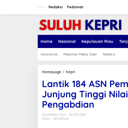
L
e
Redaksi
Pedoman
w
a
t
i
k
e
Home
Nasional
Kepulauan Riau
Tan
k
o
n
Advertorial
Pedoman Media Siber
Redaksi
t
e
n
Homepage
/
Kepri
L
a
Lantik 184 ASN Pemp
n
t
Junjung Tinggi Nil
i
k
Pengabdian
1
8
4
SuluhKepri.com
02/07/2026
A
Kepri
423 Dilihat
S