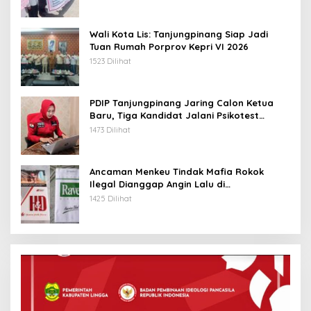
Wali Kota Lis: Tanjungpinang Siap Jadi
Tuan Rumah Porprov Kepri VI 2026
1523 Dilihat
PDIP Tanjungpinang Jaring Calon Ketua
Baru, Tiga Kandidat Jalani Psikotest
Daring
1473 Dilihat
Ancaman Menkeu Tindak Mafia Rokok
Ilegal Dianggap Angin Lalu di
Tanjungpinang
1425 Dilihat