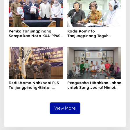
Pemko Tanjungpinang
Kadis Kominfo
Sampaikan Nota KUA-PPAS
Tanjungpinang Teguh
APBD 2027 di Paripurna
Susanto: Setiap Kritik
DPRD
Warga Jadi Bahan Evaluasi
Pemerintah
Dedi Utomo Nahkodai PJS
Pengusaha Hibahkan Lahan
Tanjungpinang-Bintan,
untuk Sang Juara! Mimpi
Komitmen Tingkatkan
Tanjungpinang Punya GOR
Profesionalitas Wartawan
Sendiri Kian Nyata
View More