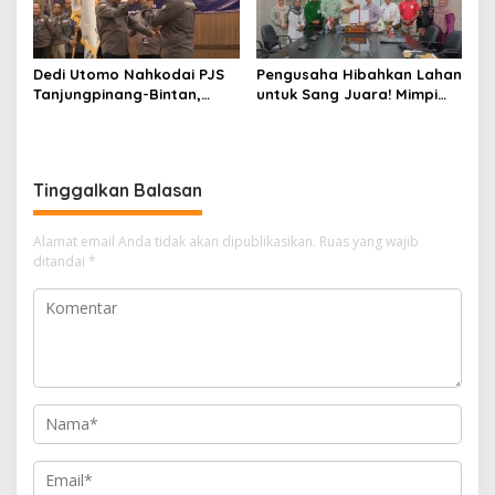
Dedi Utomo Nahkodai PJS
Pengusaha Hibahkan Lahan
Tanjungpinang-Bintan,
untuk Sang Juara! Mimpi
Komitmen Tingkatkan
Tanjungpinang Punya GOR
Profesionalitas Wartawan
Sendiri Kian Nyata
Tinggalkan Balasan
Alamat email Anda tidak akan dipublikasikan.
Ruas yang wajib
ditandai
*