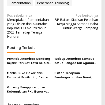
Pemerintahan
Penerapan Teknologi
N
Pos sebelumnya
Pos berikutnya
Menciptakan Pemerintahan
BP Batam Siapkan Pelatihan
a
yang Efisien dan Akuntabel:
Kerja hingga Sarana Usaha
v
Implikasi UU No. 20 tahun
untuk Warga Rempang
2023 Terhadap Tenaga
i
Honorer
g
Posting Terkait
a
s
Pemkab Anambas Gandeng
Wabup Anambas Sambut
i
Kejari: Perkuat Tata Kelola
Ketua Pengadilan Agama
p
Pemerintahan
Tarempa, Perkuat Sinergi
Pelayanan Hukum-
Marlin Buka Rakor dan
Bintan Terapkan
o
Pemerintahan
Evaluasi Monitoring Center
Pembayaran Non Tunai,
s
of Prevention
Komitmen Apri Wujudkan
Pemerintahan yang Baik
Goreng Menggoreng Isu
dan Bersih
Kebangkitan PKI, Benarkah
Propaganda Menjatuhkan
Pemerintahan Jokowi?
Jangan Lewatkan