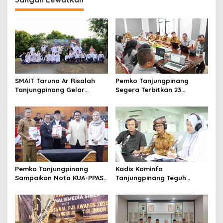
SMAIT Taruna Ar Risalah
Pemko Tanjungpinang
Tanjungpinang Gelar
Segera Terbitkan 23
Diklatsar, Hajarullah:
Perwako SOTK
Tanamkan Disiplin dan Jiwa
Kepemimpinan
Pemko Tanjungpinang
Kadis Kominfo
Sampaikan Nota KUA-PPAS
Tanjungpinang Teguh
APBD 2027 di Paripurna
Susanto: Setiap Kritik
DPRD
Warga Jadi Bahan Evaluasi
Pemerintah