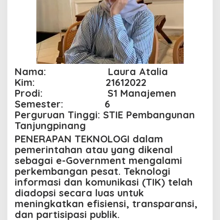
l
a
m
P
e
m
e
r
Nama: Laura Atalia
i
Kim: 21612022
n
Prodi: S1 Manajemen
t
Semester: 6
a
h
Perguruan Tinggi: STIE Pembangunan
a
Tanjungpinang
n
PENERAPAN TEKNOLOGI
dalam
pemerintahan atau yang dikenal
sebagai e-Government mengalami
perkembangan pesat. Teknologi
informasi dan komunikasi (TIK) telah
diadopsi secara luas untuk
meningkatkan efisiensi, transparansi,
dan partisipasi publik.