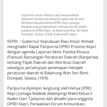
e
t
r
Gubernur Ansar Ahmad saat menyerahkan
i
dokumen Ranperda tentang Pajak Daerah dan
b
Retribusi kepada Ketua DPRD Kepri Jumaga
u
Nadeak usai pengesahaan sebagai perda dalam
s
paripurna DPRD Kepri, di Balairung Wan Seri Beni,
i
Dompak, Selasa, (19/9). Diskominfo Kepri
D
KEPRI – Gubernur Kepulauan Riau Ansar Ahmad
a
menghadiri Rapat Paripurna DPRD Provinsi Kepri
e
r
dengan agenda Laporan Akhir Panitia Khusus
a
(Pansus) Rancangan Peraturan Daerah (Ranperda)
h
tentang Pajak Daerah dan Retribusi Daerah
sekaligus persetujuan penetapan menjadi
peraturan daerah di Balairung Wan Seri Beni,
Dompak, Selasa, (19/9).
Paripurna dipimpin langsung oleh Ketua DPRD
Kepri Jumaga Nadeak didampingi Wakil Ketua II
Raden Hari Tjahyono dan dihadiri para anggota
DPRD Kepri, Perwakilan Forum Komunikasi