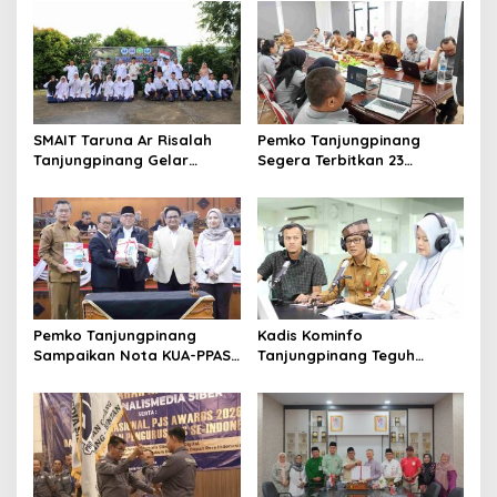
SMAIT Taruna Ar Risalah
Pemko Tanjungpinang
Tanjungpinang Gelar
Segera Terbitkan 23
Diklatsar, Hajarullah:
Perwako SOTK
Tanamkan Disiplin dan Jiwa
Kepemimpinan
Pemko Tanjungpinang
Kadis Kominfo
Sampaikan Nota KUA-PPAS
Tanjungpinang Teguh
APBD 2027 di Paripurna
Susanto: Setiap Kritik
DPRD
Warga Jadi Bahan Evaluasi
Pemerintah