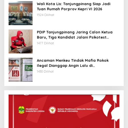
Wali Kota Lis: Tanjungpinang Siap Jadi
Tuan Rumah Porprov Kepri VI 2026
1524 Dilihat
PDIP Tanjungpinang Jaring Calon Ketua
Baru, Tiga Kandidat Jalani Psikotest
Daring
1477 Dilihat
Ancaman Menkeu Tindak Mafia Rokok
Ilegal Dianggap Angin Lalu di
Tanjungpinang
1430 Dilihat