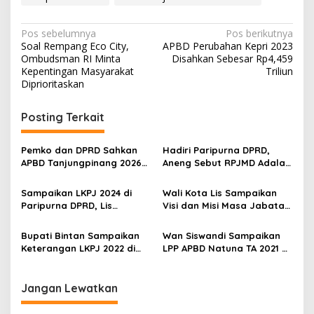
N
Pos sebelumnya
Pos berikutnya
Soal Rempang Eco City,
APBD Perubahan Kepri 2023
a
Ombudsman RI Minta
Disahkan Sebesar Rp4,459
v
Kepentingan Masyarakat
Triliun
Diprioritaskan
i
g
Posting Terkait
a
s
Pemko dan DPRD Sahkan
Hadiri Paripurna DPRD,
APBD Tanjungpinang 2026
Aneng Sebut RPJMD Adalah
i
Sebesar Rp1,032 Triliun
Kompas Arah
p
Pembangunan Anambas
Sampaikan LKPJ 2024 di
Wali Kota Lis Sampaikan
Paripurna DPRD, Lis
Visi dan Misi Masa Jabatan
o
Paparkan 4 Prioritas
2025-2030 dalam Paripurna
s
Rencana Pembangunan
DPRD
Bupati Bintan Sampaikan
Wan Siswandi Sampaikan
Tanjungpinang 2024-2026
Keterangan LKPJ 2022 di
LPP APBD Natuna TA 2021 di
Paripurna DPRD
Paripurna DPRD
Jangan Lewatkan