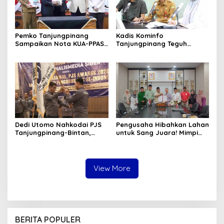
Pemko Tanjungpinang
Kadis Kominfo
Sampaikan Nota KUA-PPAS
Tanjungpinang Teguh
APBD 2027 di Paripurna
Susanto: Setiap Kritik
DPRD
Warga Jadi Bahan Evaluasi
Pemerintah
Dedi Utomo Nahkodai PJS
Pengusaha Hibahkan Lahan
Tanjungpinang-Bintan,
untuk Sang Juara! Mimpi
Komitmen Tingkatkan
Tanjungpinang Punya GOR
Profesionalitas Wartawan
Sendiri Kian Nyata
View More
BERITA POPULER