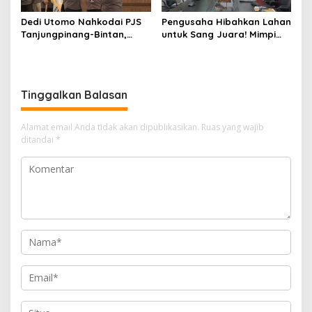
Dedi Utomo Nahkodai PJS
Pengusaha Hibahkan Lahan
Tanjungpinang-Bintan,
untuk Sang Juara! Mimpi
Komitmen Tingkatkan
Tanjungpinang Punya GOR
Profesionalitas Wartawan
Sendiri Kian Nyata
Tinggalkan Balasan
Alamat email Anda tidak akan dipublikasikan.
Ruas yang wajib
ditandai
*