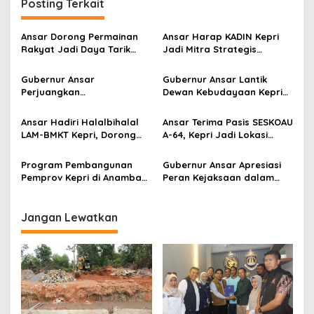
g
Posting Terkait
a
s
Ansar Dorong Permainan
Ansar Harap KADIN Kepri
Rakyat Jadi Daya Tarik
Jadi Mitra Strategis
i
Wisata Budaya Kepri
Penggerak Ekonomi Kepri
p
Gubernur Ansar
Gubernur Ansar Lantik
Perjuangkan
Dewan Kebudayaan Kepri
o
Pengembangan Pulau
Periode 2026-2031
s
Penyengat, Wamen Giring
Ansar Hadiri Halalbihalal
Ansar Terima Pasis SESKOAU
Siap Dukung Penuh
LAM-BMKT Kepri, Dorong
A-64, Kepri Jadi Lokasi
Persatuan dan Pelestarian
Strategi Pengelolaan
Budaya Melayu
Ruang Udara Perbatasan
Program Pembangunan
Gubernur Ansar Apresiasi
Pemprov Kepri di Anambas
Peran Kejaksaan dalam
Tahun 2026: Dari Dermaga
Percepatan Pembangunan
hingga Modal UMKM
Kepri
Jangan Lewatkan