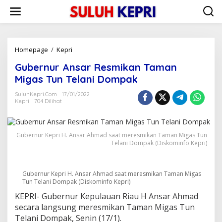
L
e
w
a
t
i
Homepage
/
Kepri
G
k
u
Gubernur Ansar Resmikan Taman
e
b
k
e
Migas Tun Telani Dompak
o
r
n
n
SuluhKepri.com
17/01/2022
t
Kepri
704 Dilihat
u
e
r
n
A
n
Gubernur Kepri H. Ansar Ahmad saat meresmikan Taman Migas Tun
s
Telani Dompak (Diskominfo Kepri)
a
r
R
Gubernur Kepri H. Ansar Ahmad saat meresmikan Taman Migas
e
Tun Telani Dompak (Diskominfo Kepri)
s
m
KEPRI- Gubernur Kepulauan Riau H Ansar Ahmad
i
secara langsung meresmikan Taman Migas Tun
k
Telani Dompak, Senin (17/1).
a