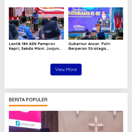
2026, Bukti Bangun Ekonomi
Program Nasional di Kepri
Syariah
Lantik 184 ASN Pemprov
Gubernur Ansar: Polri
Kepri, Sekda Misni: Junjung
Berperan Strategis
Tinggi Nilai Ber-AKHLAK
Menjaga Keamanan dan
dalam Pengabdian
Iklim Investasi di Kepri
View More
BERITA POPULER