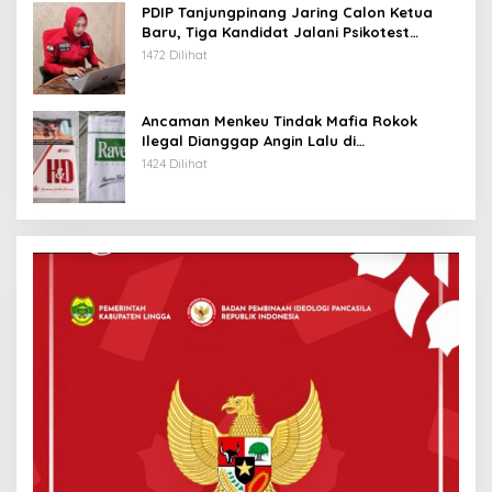
PDIP Tanjungpinang Jaring Calon Ketua
Baru, Tiga Kandidat Jalani Psikotest
Daring
1472 Dilihat
Ancaman Menkeu Tindak Mafia Rokok
Ilegal Dianggap Angin Lalu di
Tanjungpinang
1424 Dilihat