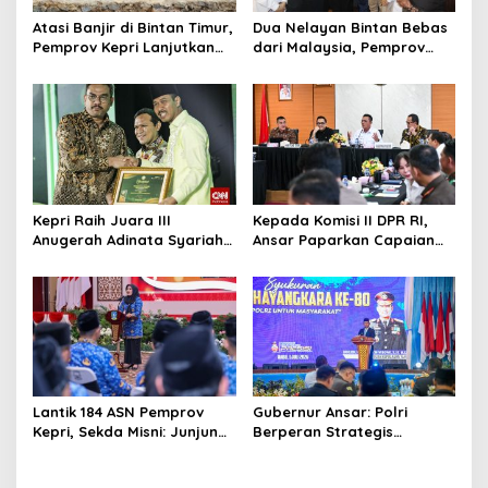
Atasi Banjir di Bintan Timur,
Dua Nelayan Bintan Bebas
Pemprov Kepri Lanjutkan
dari Malaysia, Pemprov
Pembangunan Kanal Banjir
Kepri Fasilitasi Kepulangan
di Kampung Purwodadi
ke Tanah Air
Kepri Raih Juara III
Kepada Komisi II DPR RI,
Anugerah Adinata Syariah
Ansar Paparkan Capaian
2026, Bukti Bangun Ekonomi
Program Nasional di Kepri
Syariah
Lantik 184 ASN Pemprov
Gubernur Ansar: Polri
Kepri, Sekda Misni: Junjung
Berperan Strategis
Tinggi Nilai Ber-AKHLAK
Menjaga Keamanan dan
dalam Pengabdian
Iklim Investasi di Kepri