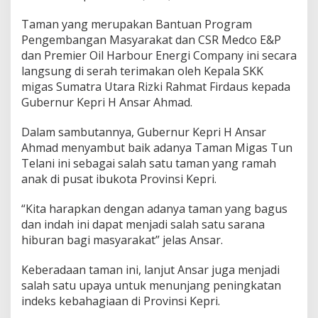
n
T
Taman yang merupakan Bantuan Program
a
Pengembangan Masyarakat dan CSR Medco E&P
m
dan Premier Oil Harbour Energi Company ini secara
a
langsung di serah terimakan oleh Kepala SKK
n
migas Sumatra Utara Rizki Rahmat Firdaus kepada
M
i
Gubernur Kepri H Ansar Ahmad.
g
a
Dalam sambutannya, Gubernur Kepri H Ansar
s
Ahmad menyambut baik adanya Taman Migas Tun
T
Telani ini sebagai salah satu taman yang ramah
u
n
anak di pusat ibukota Provinsi Kepri.
T
e
“Kita harapkan dengan adanya taman yang bagus
l
dan indah ini dapat menjadi salah satu sarana
a
hiburan bagi masyarakat” jelas Ansar.
n
i
D
Keberadaan taman ini, lanjut Ansar juga menjadi
o
salah satu upaya untuk menunjang peningkatan
m
indeks kebahagiaan di Provinsi Kepri.
p
a