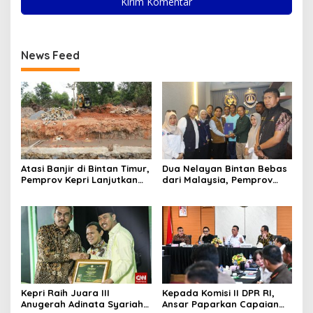
News Feed
Atasi Banjir di Bintan Timur,
Dua Nelayan Bintan Bebas
Pemprov Kepri Lanjutkan
dari Malaysia, Pemprov
Pembangunan Kanal Banjir
Kepri Fasilitasi Kepulangan
di Kampung Purwodadi
ke Tanah Air
Kepri Raih Juara III
Kepada Komisi II DPR RI,
Anugerah Adinata Syariah
Ansar Paparkan Capaian