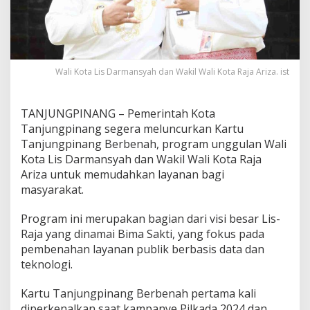
U
n
g
g
u
l
Wali Kota Lis Darmansyah dan Wakil Wali Kota Raja Ariza. ist
a
n
L
TANJUNGPINANG – Pemerintah Kota
i
Tanjungpinang segera meluncurkan Kartu
s
Tanjungpinang Berbenah, program unggulan Wali
-
Kota Lis Darmansyah dan Wakil Wali Kota Raja
R
a
Ariza untuk memudahkan layanan bagi
j
masyarakat.
a
,
Program ini merupakan bagian dari visi besar Lis-
K
Raja yang dinamai Bima Sakti, yang fokus pada
a
r
pembenahan layanan publik berbasis data dan
t
teknologi.
u
T
Kartu Tanjungpinang Berbenah pertama kali
a
diperkenalkan saat kampanye Pilkada 2024 dan
n