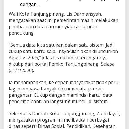
dengan…
r
k
Wali Kota Tanjungpinang, Lis Darmansyah,
a
mengatakan saat ini pemerintah masih melakukan
n
A
pembaruan data dan menyiapkan aturan
g
pendukung.
u
s
“Semua data kita satukan dalam satu sistem. Jadi
t
cukup satu kartu saja. InsyaAllah akan diluncurkan
u
s
Agustus 2026,” jelas Lis dalam keterangannya,
2
dikutip dari portal Pemko Tanjungpinang, Selasa
0
(21/4/2026).
2
6
Ia menambahkan, ke depan masyarakat tidak perlu
lagi membawa banyak dokumen atau surat
pengantar. Cukup dengan memindai kartu, data
penerima bantuan langsung muncul di sistem.
Sekretaris Daerah Kota Tanjungpinang, Zulhidayat,
mengatakan program ini melibatkan berbagai
dinas seperti Dinas Sosial, Pendidikan, Kesehatan,