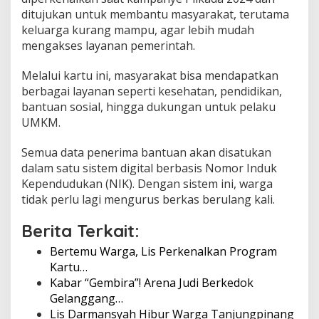
j
ditujukan untuk membantu masyarakat, terutama
u
keluarga kurang mampu, agar lebih mudah
n
mengakses layanan pemerintah.
g
p
Melalui kartu ini, masyarakat bisa mendapatkan
i
n
berbagai layanan seperti kesehatan, pendidikan,
a
bantuan sosial, hingga dukungan untuk pelaku
n
UMKM.
g
B
Semua data penerima bantuan akan disatukan
e
r
dalam satu sistem digital berbasis Nomor Induk
b
Kependudukan (NIK). Dengan sistem ini, warga
e
tidak perlu lagi mengurus berkas berulang kali.
n
a
Berita Terkait:
h
D
Bertemu Warga, Lis Perkenalkan Program
i
Kartu…
l
u
Kabar “Gembira”! Arena Judi Berkedok
n
Gelanggang…
c
Lis Darmansyah Hibur Warga Tanjungpinang
u