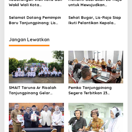
Wakil Wali Kota
untuk Mewujudkan
Tanjungpinang, Lis-Raja
Tanjungpinang yang
Disambut Hangat
Sejahtera
Selamat Datang Pemimpin
Sehat Bugar, Lis-Raja Siap
Baru Tanjungpinang: Lis
Ikuti Pelantikan Kepala
Darmansyah-Raja Ariza
Daerah 20 Februari di
Istana Negara
Jangan Lewatkan
SMAIT Taruna Ar Risalah
Pemko Tanjungpinang
Tanjungpinang Gelar
Segera Terbitkan 23
Diklatsar, Hajarullah:
Perwako SOTK
Tanamkan Disiplin dan Jiwa
Kepemimpinan