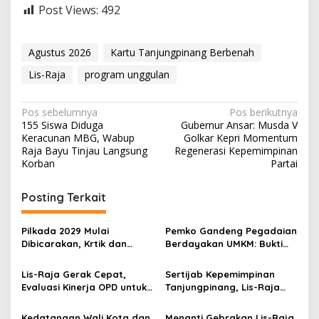
Post Views:
492
Agustus 2026
Kartu Tanjungpinang Berbenah
Lis-Raja
program unggulan
N
Pos sebelumnya
Pos berikutnya
155 Siswa Diduga
Gubernur Ansar: Musda V
a
Keracunan MBG, Wabup
Golkar Kepri Momentum
v
Raja Bayu Tinjau Langsung
Regenerasi Kepemimpinan
Korban
Partai
i
g
Posting Terkait
a
s
Pilkada 2029 Mulai
Pemko Gandeng Pegadaian
Dibicarakan, Krtik dan
Berdayakan UMKM: Bukti
i
Harapan untuk Pemimpin
Lis-Raja Peduli Pedagang
p
Tanjungpinang
Kecil
Lis-Raja Gerak Cepat,
Sertijab Kepemimpinan
Evaluasi Kinerja OPD untuk
Tanjungpinang, Lis-Raja
o
Pemulihan Keuangan
Siap Berbenah untuk
s
Daerah
Tanjungpinang Sejahtera
Kedatangan Wali Kota dan
Menanti Gebrakan Lis-Raja