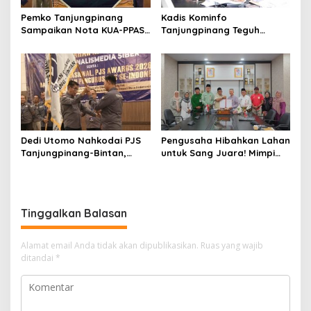
Pemko Tanjungpinang
Kadis Kominfo
Sampaikan Nota KUA-PPAS
Tanjungpinang Teguh
APBD 2027 di Paripurna
Susanto: Setiap Kritik
DPRD
Warga Jadi Bahan Evaluasi
Pemerintah
Dedi Utomo Nahkodai PJS
Pengusaha Hibahkan Lahan
Tanjungpinang-Bintan,
untuk Sang Juara! Mimpi
Komitmen Tingkatkan
Tanjungpinang Punya GOR
Profesionalitas Wartawan
Sendiri Kian Nyata
Tinggalkan Balasan
Alamat email Anda tidak akan dipublikasikan.
Ruas yang wajib
ditandai
*