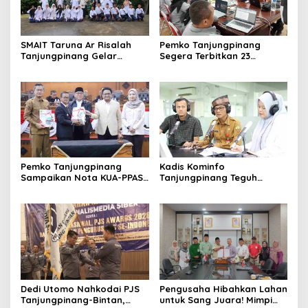
SMAIT Taruna Ar Risalah
Pemko Tanjungpinang
Tanjungpinang Gelar
Segera Terbitkan 23
Diklatsar, Hajarullah:
Perwako SOTK
Tanamkan Disiplin dan Jiwa
Kepemimpinan
Pemko Tanjungpinang
Kadis Kominfo
Sampaikan Nota KUA-PPAS
Tanjungpinang Teguh
APBD 2027 di Paripurna
Susanto: Setiap Kritik
DPRD
Warga Jadi Bahan Evaluasi
Pemerintah
Dedi Utomo Nahkodai PJS
Pengusaha Hibahkan Lahan
Tanjungpinang-Bintan,
untuk Sang Juara! Mimpi