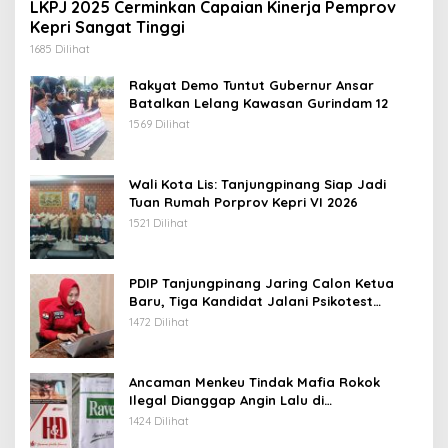
LKPJ 2025 Cerminkan Capaian Kinerja Pemprov
Kepri Sangat Tinggi
1685 Dilihat
Rakyat Demo Tuntut Gubernur Ansar
Batalkan Lelang Kawasan Gurindam 12
1569 Dilihat
Wali Kota Lis: Tanjungpinang Siap Jadi
Tuan Rumah Porprov Kepri VI 2026
1521 Dilihat
PDIP Tanjungpinang Jaring Calon Ketua
Baru, Tiga Kandidat Jalani Psikotest
Daring
1472 Dilihat
Ancaman Menkeu Tindak Mafia Rokok
Ilegal Dianggap Angin Lalu di
Tanjungpinang
1424 Dilihat