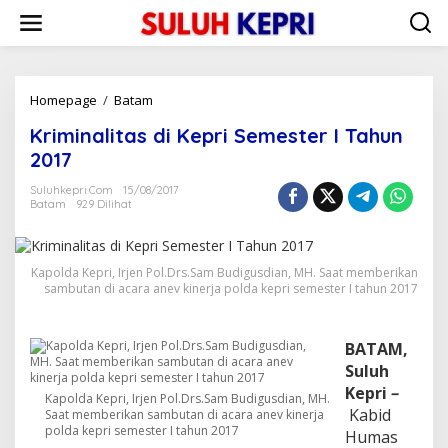
L
e
w
a
t
i
Homepage
/
Batam
K
k
r
Kriminalitas di Kepri Semester I Tahun
e
i
k
m
2017
o
i
n
n
Suluhkepri.com
15/08/2017
t
Batam
929 Dilihat
a
e
l
n
i
t
Kapolda Kepri, Irjen Pol.Drs.Sam Budigusdian, MH. Saat memberikan
a
sambutan di acara anev kinerja polda kepri semester I tahun 2017
s
d
i
BATAM,
K
Suluh
e
p
Kepri
–
Kapolda Kepri, Irjen Pol.Drs.Sam Budigusdian, MH.
r
Kabid
Saat memberikan sambutan di acara anev kinerja
i
polda kepri semester I tahun 2017
Humas
S