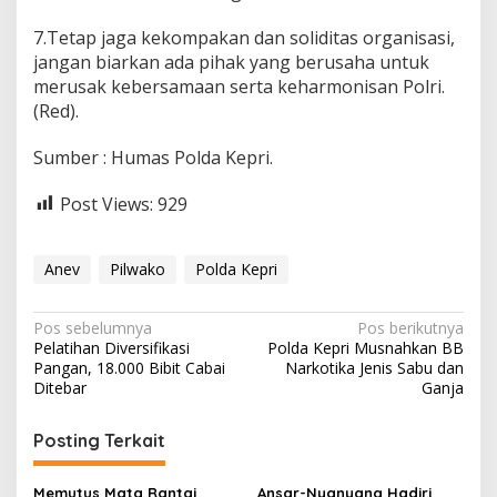
7.Tetap jaga kekompakan dan soliditas organisasi,
jangan biarkan ada pihak yang berusaha untuk
merusak kebersamaan serta keharmonisan Polri.
(Red).
Sumber : Humas Polda Kepri.
Post Views:
929
Anev
Pilwako
Polda Kepri
N
Pos sebelumnya
Pos berikutnya
Pelatihan Diversifikasi
Polda Kepri Musnahkan BB
a
Pangan, 18.000 Bibit Cabai
Narkotika Jenis Sabu dan
v
Ditebar
Ganja
i
Posting Terkait
g
a
Memutus Mata Rantai
Ansar-Nyanyang Hadiri