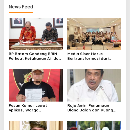
News Feed
BP Batam Gandeng BRIN
Media Siber Harus
Perkuat Ketahanan Air dan
Bertransformasi dari
Daya Saing Industri
Website ke Algoritma
Pesan Kamar Lewat
Raja Amin: Penamaan
Aplikasi, Warga
Ulang Jalan dan Ruang
Tanjungpinang Diduga Jadi
Publik Merupakan
Korban Penipuan di Batam
Kebijakan Resmi LAM