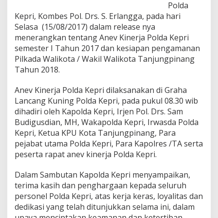
Polda
e
m
Kepri, Kombes Pol. Drs. S. Erlangga, pada hari
e
Selasa (15/08/2017) dalam release nya
s
menerangkan tentang Anev Kinerja Polda Kepri
t
semester I Tahun 2017 dan kesiapan pengamanan
e
Pilkada Walikota / Wakil Walikota Tanjungpinang
r
I
Tahun 2018.
T
a
Anev Kinerja Polda Kepri dilaksanakan di Graha
h
Lancang Kuning Polda Kepri, pada pukul 08.30 wib
u
dihadiri oleh Kapolda Kepri, Irjen Pol. Drs. Sam
n
2
Budigusdian, MH, Wakapolda Kepri, Irwasda Polda
0
Kepri, Ketua KPU Kota Tanjungpinang, Para
1
pejabat utama Polda Kepri, Para Kapolres /TA serta
7
peserta rapat anev kinerja Polda Kepri.
Dalam Sambutan Kapolda Kepri menyampaikan,
terima kasih dan penghargaan kepada seluruh
personel Polda Kepri, atas kerja keras, loyalitas dan
dedikasi yang telah ditunjukkan selama ini, dalam
upaya menciptakan keamanan dan ketertiban