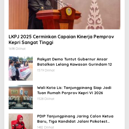
LKPJ 2025 Cerminkan Capaian Kinerja Pemprov
Kepri Sangat Tinggi
1698 Dilihat
Rakyat Demo Tuntut Gubernur Ansar
Batalkan Lelang Kawasan Gurindam 12
1579 Dilihat
Wali Kota Lis: Tanjungpinang Siap Jadi
Tuan Rumah Porprov Kepri VI 2026
1528 Dilihat
PDIP Tanjungpinang Jaring Calon Ketua
Baru, Tiga Kandidat Jalani Psikotest
Daring
1482 Dilihat