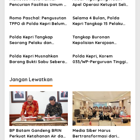
s
Pencurian Fasilitas Umum di
Apel Operasi Ketupat Seligi
Kepri
2026 di Polda Kepri, Siap
i
Amankan Idulfitri
Romo Paschal: Pengusutan
Selama 4 Bulan, Polda
p
TPPO di Polda Kepri Belum
Kepri Tangkap 15 Pelaku
Sentuh Pelaku Utama
dari 3 Kasus Narkoba
o
Polda Kepri Tangkap
Tangkap Buronan
s
Seorang Pelaku dan
Kepolisian Kerajaan
Selamatkan 6 Korban dari
Jepang, Polda Kepri Terima
Kasus TPPO
Penghargaan dari Dubes
Polda Kepri Musnahkan
Polda Kepri, Korem
Jepang
Barang Bukti Sabu Seberat
033/WP-Perguruan Tinggi
344,2 Gram
Teken MoU Peningkatan
SDM
Jangan Lewatkan
BP Batam Gandeng BRIN
Media Siber Harus
Perkuat Ketahanan Air dan
Bertransformasi dari