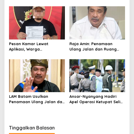
Daya Saing Industri
Website ke Algoritma
Pesan Kamar Lewat
Raja Amin: Penamaan
Aplikasi, Warga
Ulang Jalan dan Ruang
Tanjungpinang Diduga Jadi
Publik Merupakan
Korban Penipuan di Batam
Kebijakan Resmi LAM
LAM Batam Usulkan
Ansar-Nyanyang Hadiri
Penamaan Ulang Jalan dan
Apel Operasi Ketupat Seligi
Ruang Publik, Raja Amin:
2026 di Polda Kepri, Siap
Penguatan Identitas
Amankan Idulfitri
Melayu
Tinggalkan Balasan