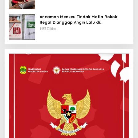
Ancaman Menkeu Tindak Mafia Rokok
Ilegal Dianggap Angin Lalu di
Tanjungpinang
1433 Dilihat