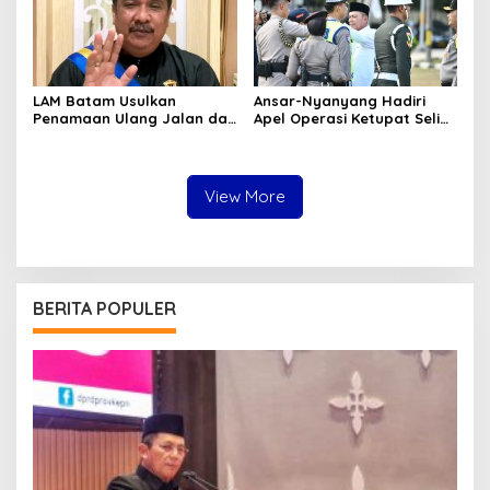
LAM Batam Usulkan
Ansar-Nyanyang Hadiri
Penamaan Ulang Jalan dan
Apel Operasi Ketupat Seligi
Ruang Publik, Raja Amin:
2026 di Polda Kepri, Siap
Penguatan Identitas
Amankan Idulfitri
Melayu
View More
BERITA POPULER