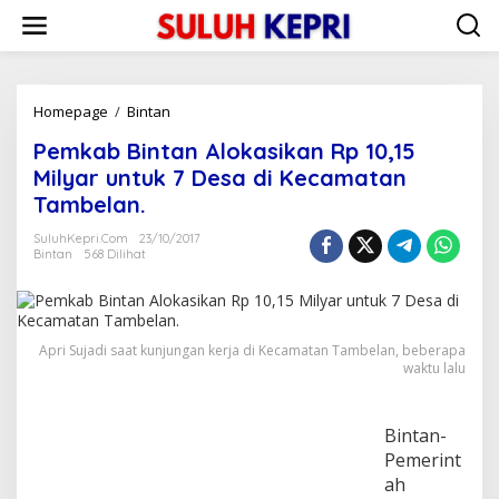
L
e
w
a
t
i
Homepage
/
Bintan
P
k
e
Pemkab Bintan Alokasikan Rp 10,15
e
m
k
k
Milyar untuk 7 Desa di Kecamatan
o
a
Tambelan.
n
b
t
B
SuluhKepri.com
23/10/2017
e
i
Bintan
568 Dilihat
n
n
t
a
n
Apri Sujadi saat kunjungan kerja di Kecamatan Tambelan, beberapa
A
waktu lalu
l
o
k
a
Bintan-
s
Pemerint
i
ah
k