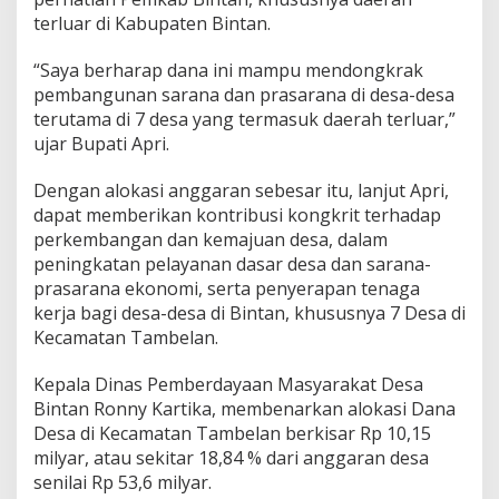
d
terluar di Kabupaten Bintan.
i
K
“Saya berharap dana ini mampu mendongkrak
e
pembangunan sarana dan prasarana di desa-desa
c
a
terutama di 7 desa yang termasuk daerah terluar,”
m
ujar Bupati Apri.
a
t
Dengan alokasi anggaran sebesar itu, lanjut Apri,
a
dapat memberikan kontribusi kongkrit terhadap
n
T
perkembangan dan kemajuan desa, dalam
a
peningkatan pelayanan dasar desa dan sarana-
m
prasarana ekonomi, serta penyerapan tenaga
b
kerja bagi desa-desa di Bintan, khususnya 7 Desa di
e
Kecamatan Tambelan.
l
a
n
Kepala Dinas Pemberdayaan Masyarakat Desa
.
Bintan Ronny Kartika, membenarkan alokasi Dana
Desa di Kecamatan Tambelan berkisar Rp 10,15
milyar, atau sekitar 18,84 % dari anggaran desa
senilai Rp 53,6 milyar.