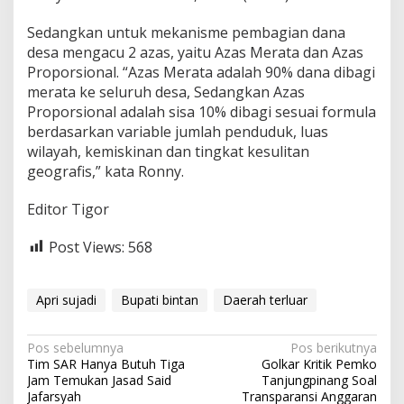
Sedangkan untuk mekanisme pembagian dana
desa mengacu 2 azas, yaitu Azas Merata dan Azas
Proporsional. “Azas Merata adalah 90% dana dibagi
merata ke seluruh desa, Sedangkan Azas
Proporsional adalah sisa 10% dibagi sesuai formula
berdasarkan variable jumlah penduduk, luas
wilayah, kemiskinan dan tingkat kesulitan
geografis,” kata Ronny.
Editor Tigor
Post Views:
568
Apri sujadi
Bupati bintan
Daerah terluar
N
Pos sebelumnya
Pos berikutnya
Tim SAR Hanya Butuh Tiga
Golkar Kritik Pemko
a
Jam Temukan Jasad Said
Tanjungpinang Soal
v
Jafarsyah
Transparansi Anggaran