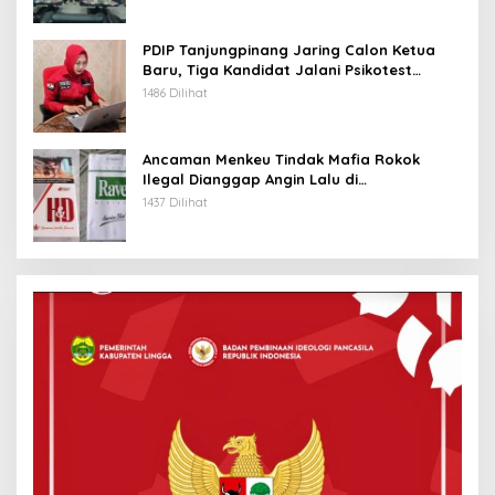
PDIP Tanjungpinang Jaring Calon Ketua
Baru, Tiga Kandidat Jalani Psikotest
Daring
1486 Dilihat
Ancaman Menkeu Tindak Mafia Rokok
Ilegal Dianggap Angin Lalu di
Tanjungpinang
1437 Dilihat