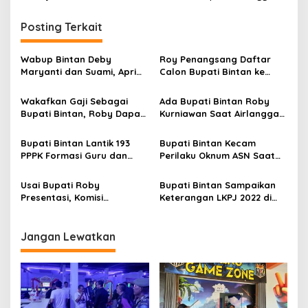
i
Posting Terkait
g
a
Wabup Bintan Deby
Roy Penangsang Daftar
s
Maryanti dan Suami, Apri
Calon Bupati Bintan ke
Sujadi Jenguk Korban
Nasdem, Usung Slogan
i
Penganiayaan di
“Bintan Baru”
Wakafkan Gaji Sebagai
Ada Bupati Bintan Roby
p
Pekanbaru
Bupati Bintan, Roby Dapat
Kurniawan Saat Airlangga
Penghargaan Baznas
Pamer Kader Muda Golkar
o
Award 2024
ke Kaesang
Bupati Bintan Lantik 193
Bupati Bintan Kecam
s
PPPK Formasi Guru dan
Perilaku Oknum ASN Saat
Teknis formasi
Pengisian BBM di SPBU
yang Viral
Usai Bupati Roby
Bupati Bintan Sampaikan
Presentasi, Komisi
Keterangan LKPJ 2022 di
Informasi Kunjungi Bintan
Paripurna DPRD
Terkait Anugerah Tinarbuka
Jangan Lewatkan