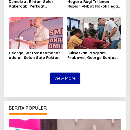
Demokrat Bintan Gelar
Negara Rugi Triliunan
Rakercab: Perkuat
Rupiah Akibat Rokok Ilegal
Konsolidasi dan
di Tanjungpinang, Menkeu
Restrukturisasi Organisasi
Diminta Bertindak
George Santos: Keamanan
Sukseskan Program
adalah Salah Satu Faktor
Prabowo, George Santos
Penting Keberhasilan
Gelar MBG untuk Siswa di
Investasi
KEK Galang Batang
View More
BERITA POPULER