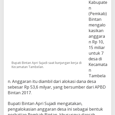
Kabupate
a
n
n
R
(Pemkab)
p
Bintan
1
mengalo
0
kasikan
,
1
anggara
5
n Rp 10,
M
15 miliar
i
untuk 7
l
desa di
y
Bupati Bintan Apri Sujadi saat kunjungan kerja di
a
Kecamata
Kecamatan Tambelan.
r
n
u
Tambela
n
n. Anggaran itu diambil dari alokasi dana desa
t
u
sebesar Rp 53,6 milyar, yang bersumber dari APBD
k
Bintan 2017.
7
D
Bupati Bintan Apri Sujadi mengatakan,
e
pengalokasian anggaran desa ini sebagai bentuk
s
a
perhatian Pemkab Bintan, khususnya daerah