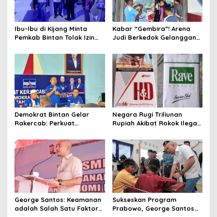
Ibu-Ibu di Kijang Minta
Kabar “Gembira”! Arena
Pemkab Bintan Tolak Izin
Judi Berkedok Gelanggang
Gelper KGZ
Permainan Hadir di Bintan
Demokrat Bintan Gelar
Negara Rugi Triliunan
Rakercab: Perkuat
Rupiah Akibat Rokok Ilegal
Konsolidasi dan
di Tanjungpinang, Menkeu
Restrukturisasi Organisasi
Diminta Bertindak
George Santos: Keamanan
Sukseskan Program
adalah Salah Satu Faktor
Prabowo, George Santos