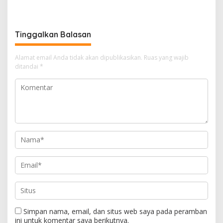
Penting Keberhasilan
Gelar MBG untuk Siswa di
Investasi
KEK Galang Batang
Tinggalkan Balasan
Alamat email Anda tidak akan dipublikasikan.
Ruas yang wajib
ditandai
*
Simpan nama, email, dan situs web saya pada peramban
ini untuk komentar saya berikutnya.