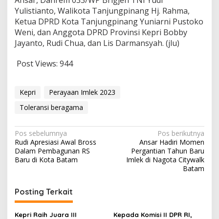
Ansar, Danrem 033/WP Brigjen TNI Yudi
Yulistianto, Walikota Tanjungpinang Hj. Rahma,
Ketua DPRD Kota Tanjungpinang Yuniarni Pustoko
Weni, dan Anggota DPRD Provinsi Kepri Bobby
Jayanto, Rudi Chua, dan Lis Darmansyah. (jlu)
Post Views:
944
Kepri
Perayaan Imlek 2023
Toleransi beragama
N
Pos sebelumnya
Pos berikutnya
Rudi Apresiasi Awal Bross
Ansar Hadiri Momen
a
Dalam Pembagunan RS
Pergantian Tahun Baru
v
Baru di Kota Batam
Imlek di Nagota Citywalk
Batam
i
g
Posting Terkait
a
s
Kepri Raih Juara III
Kepada Komisi II DPR RI,