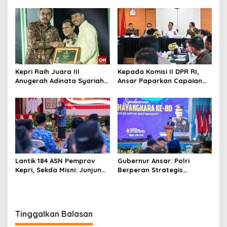
Pembangunan Kanal Banjir
Kepri Fasilitasi Kepulangan
di Kampung Purwodadi
ke Tanah Air
Kepri Raih Juara III
Kepada Komisi II DPR RI,
Anugerah Adinata Syariah
Ansar Paparkan Capaian
2026, Bukti Bangun Ekonomi
Program Nasional di Kepri
Syariah
Lantik 184 ASN Pemprov
Gubernur Ansar: Polri
Kepri, Sekda Misni: Junjung
Berperan Strategis
Tinggi Nilai Ber-AKHLAK
Menjaga Keamanan dan
dalam Pengabdian
Iklim Investasi di Kepri
Tinggalkan Balasan