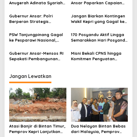
Anugerah Adinata Syariah
Ansar Paparkan Capaian
i
2026, Bukti Bangun Ekonomi
Program Nasional di Kepri
p
Syariah
Gubernur Ansar: Polri
Jangan Biarkan Kontingen
Berperan Strategis
Wakil Kepri yang Gagal ke
o
Menjaga Keamanan dan
Pesparawi Nasional
s
Iklim Investasi di Kepri
Menjadi Korban yang
PSW Tanjungpinang Gagal
170 Posyandu Aktif Lingga
Terlupakan
ke Pesparawi Nasional,
Semarakkan Hari Posyandu
Mimpi Harumkan Kepri
Nasional 2026, Jadi
Kandas di Bandara
Penyumbang Terbesar di
Gubernur Ansar-Mensos RI
Misni Bekali CPNS hingga
Kepri
Sepakati Pembangunan
Komitmen Penguatan
Sekolah Rakyat-
Perempuan dan
Perlindungan Sosial di Kepri
Perlindungan Anak di Kepri
Jangan Lewatkan
Atasi Banjir di Bintan Timur,
Dua Nelayan Bintan Bebas
Pemprov Kepri Lanjutkan
dari Malaysia, Pemprov