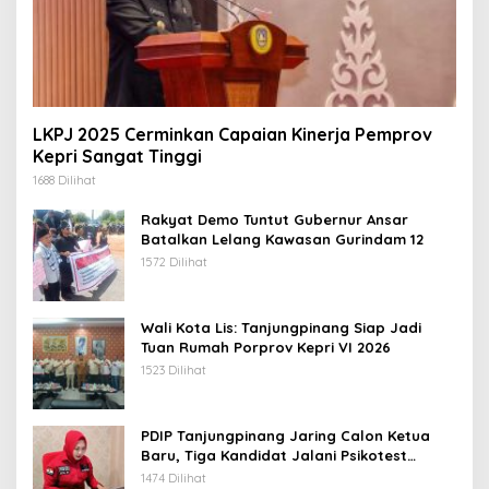
LKPJ 2025 Cerminkan Capaian Kinerja Pemprov
Kepri Sangat Tinggi
1688 Dilihat
Rakyat Demo Tuntut Gubernur Ansar
Batalkan Lelang Kawasan Gurindam 12
1572 Dilihat
Wali Kota Lis: Tanjungpinang Siap Jadi
Tuan Rumah Porprov Kepri VI 2026
1523 Dilihat
PDIP Tanjungpinang Jaring Calon Ketua
Baru, Tiga Kandidat Jalani Psikotest
Daring
1474 Dilihat