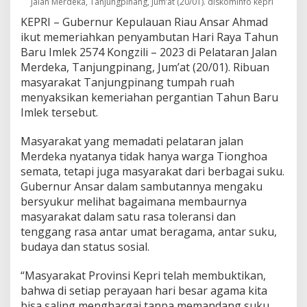
Jalan Merdeka, Tanjungpinang, Jum’at (20/01). diskominfo kepri
e
KEPRI – Gubernur Kepulauan Riau Ansar Ahmad
r
a
ikut memeriahkan penyambutan Hari Raya Tahun
g
Baru Imlek 2574 Kongzili – 2023 di Pelataran Jalan
a
Merdeka, Tanjungpinang, Jum’at (20/01). Ribuan
m
masyarakat Tanjungpinang tumpah ruah
a
menyaksikan kemeriahan pergantian Tahun Baru
d
i
Imlek tersebut.
K
e
Masyarakat yang memadati pelataran jalan
p
Merdeka nyatanya tidak hanya warga Tionghoa
r
semata, tetapi juga masyarakat dari berbagai suku.
i
S
Gubernur Ansar dalam sambutannya mengaku
u
bersyukur melihat bagaimana membaurnya
d
masyarakat dalam satu rasa toleransi dan
a
tenggang rasa antar umat beragama, antar suku,
h
T
budaya dan status sosial.
e
r
“Masyarakat Provinsi Kepri telah membuktikan,
t
bahwa di setiap perayaan hari besar agama kita
a
bisa saling menghargai tanpa memandang suku
n