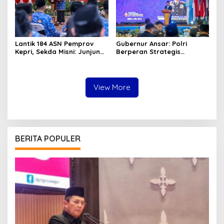
Lantik 184 ASN Pemprov
Gubernur Ansar: Polri
Kepri, Sekda Misni: Junjung
Berperan Strategis
Tinggi Nilai Ber-AKHLAK
Menjaga Keamanan dan
dalam Pengabdian
Iklim Investasi di Kepri
View More
BERITA POPULER