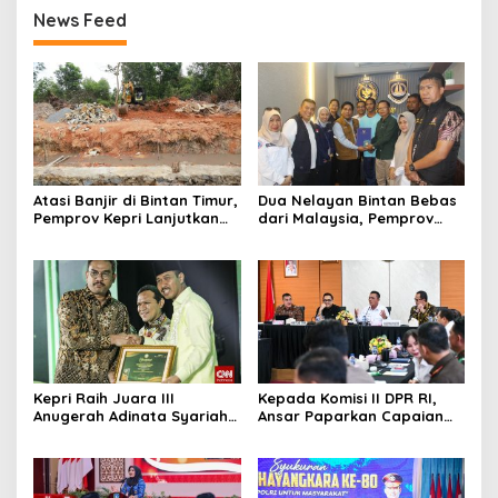
News Feed
Atasi Banjir di Bintan Timur,
Dua Nelayan Bintan Bebas
Pemprov Kepri Lanjutkan
dari Malaysia, Pemprov
Pembangunan Kanal Banjir
Kepri Fasilitasi Kepulangan
di Kampung Purwodadi
ke Tanah Air
Kepri Raih Juara III
Kepada Komisi II DPR RI,
Anugerah Adinata Syariah
Ansar Paparkan Capaian
2026, Bukti Bangun Ekonomi
Program Nasional di Kepri
Syariah