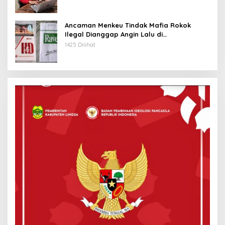
Ancaman Menkeu Tindak Mafia Rokok
Ilegal Dianggap Angin Lalu di
Tanjungpinang
1425 Dilihat