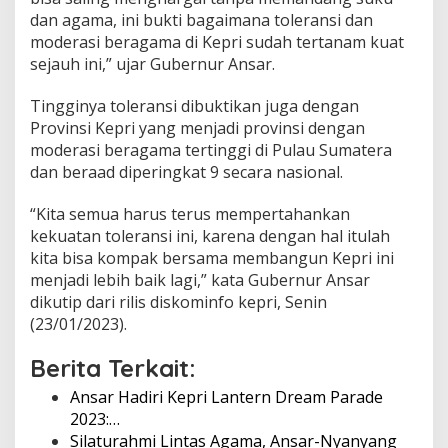
a
dan agama, ini bukti bagaimana toleransi dan
m
moderasi beragama di Kepri sudah tertanam kuat
K
sejauh ini,” ujar Gubernur Ansar.
u
a
Tingginya toleransi dibuktikan juga dengan
t
Provinsi Kepri yang menjadi provinsi dengan
moderasi beragama tertinggi di Pulau Sumatera
dan beraad diperingkat 9 secara nasional.
“Kita semua harus terus mempertahankan
kekuatan toleransi ini, karena dengan hal itulah
kita bisa kompak bersama membangun Kepri ini
menjadi lebih baik lagi,” kata Gubernur Ansar
dikutip dari rilis diskominfo kepri, Senin
(23/01/2023).
Berita Terkait:
Ansar Hadiri Kepri Lantern Dream Parade
2023:…
Silaturahmi Lintas Agama, Ansar-Nyanyang