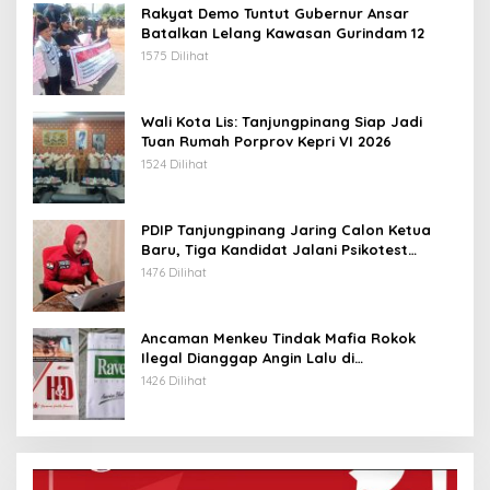
Rakyat Demo Tuntut Gubernur Ansar
Batalkan Lelang Kawasan Gurindam 12
1575 Dilihat
Wali Kota Lis: Tanjungpinang Siap Jadi
Tuan Rumah Porprov Kepri VI 2026
1524 Dilihat
PDIP Tanjungpinang Jaring Calon Ketua
Baru, Tiga Kandidat Jalani Psikotest
Daring
1476 Dilihat
Ancaman Menkeu Tindak Mafia Rokok
Ilegal Dianggap Angin Lalu di
Tanjungpinang
1426 Dilihat