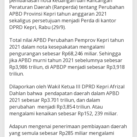
pembahasan nota keuangan dan Rancangan
p
Peraturan Daerah (Ranperda) tentang Perubahan
r
APBD Provinsi Kepri tahun anggaran 2021
i
sekaligus persetujuan menjadi Perda di kantor
2
0
DPRD Kepri, Rabu (29/9).
2
1
Total nilai APBD Perubahan Pemprov Kepri tahun
S
2021 dalam nota kesepakatan mengalami
e
pengurangan sebesar Rp68,246 miliar. Sehingga
b
e
jika APBD murni tahun 2021 sebelumnya sebesar
s
Rp3,986 triliun, di APBDP menjadi sebesar Rp3,918
a
triliun.
r
R
Dilaporkan oleh Wakil Ketua III DPRD Kepri Afrizal
p
3
Dahlan bahwa pendapatan daerah dalam APBD
,
2021 sebesar Rp3.701 triliun, dan dalam
9
perubahan menjadi Rp3,854 triliun. Atau
1
mengalami kenaikan sebesar Rp152, 239 miliar.
8
T
r
Adapun mengenai penerimaan pembiayaan daerah
i
yang semula sebesar Rp285 miliar mengalami
l