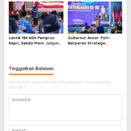
Syariah
Lantik 184 ASN Pemprov
Gubernur Ansar: Polri
Kepri, Sekda Misni: Junjung
Berperan Strategis
Tinggi Nilai Ber-AKHLAK
Menjaga Keamanan dan
dalam Pengabdian
Iklim Investasi di Kepri
Tinggalkan Balasan
Alamat email Anda tidak akan dipublikasikan.
Ruas yang wajib
ditandai
*