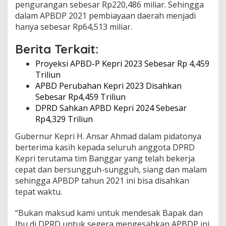
pengurangan sebesar Rp220,486 miliar. Sehingga
i
dalam APBDP 2021 pembiayaan daerah menjadi
u
n
hanya sebesar Rp64,513 miliar.
Berita Terkait:
Proyeksi APBD-P Kepri 2023 Sebesar Rp 4,459
Triliun
APBD Perubahan Kepri 2023 Disahkan
Sebesar Rp4,459 Triliun
DPRD Sahkan APBD Kepri 2024 Sebesar
Rp4,329 Triliun
Gubernur Kepri H. Ansar Ahmad dalam pidatonya
berterima kasih kepada seluruh anggota DPRD
Kepri terutama tim Banggar yang telah bekerja
cepat dan bersungguh-sungguh, siang dan malam
sehingga APBDP tahun 2021 ini bisa disahkan
tepat waktu.
“Bukan maksud kami untuk mendesak Bapak dan
Ibu di DPRD untuk segera mengesahkan APBDP ini.