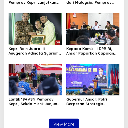
Pemprov Kepri Lanjutkan
dari Malaysia, Pemprov
Pembangunan Kanal Banjir
Kepri Fasilitasi Kepulangan
di Kampung Purwodadi
ke Tanah Air
Kepri Raih Juara III
Kepada Komisi II DPR RI,
Anugerah Adinata Syariah
Ansar Paparkan Capaian
2026, Bukti Bangun Ekonomi
Program Nasional di Kepri
Syariah
Lantik 184 ASN Pemprov
Gubernur Ansar: Polri
Kepri, Sekda Misni: Junjung
Berperan Strategis
Tinggi Nilai Ber-AKHLAK
Menjaga Keamanan dan
dalam Pengabdian
Iklim Investasi di Kepri
View More