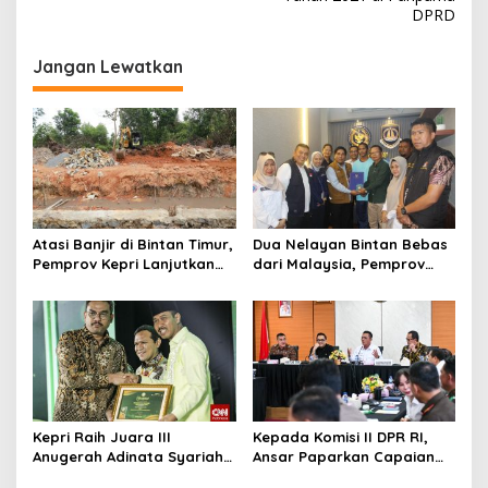
v
DPRD
i
g
Jangan Lewatkan
a
s
i
p
o
s
Atasi Banjir di Bintan Timur,
Dua Nelayan Bintan Bebas
Pemprov Kepri Lanjutkan
dari Malaysia, Pemprov
Pembangunan Kanal Banjir
Kepri Fasilitasi Kepulangan
di Kampung Purwodadi
ke Tanah Air
Kepri Raih Juara III
Kepada Komisi II DPR RI,
Anugerah Adinata Syariah
Ansar Paparkan Capaian
2026, Bukti Bangun Ekonomi
Program Nasional di Kepri