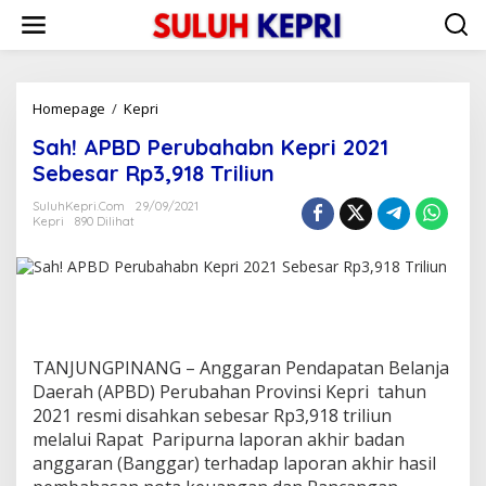
L
e
w
a
t
i
Homepage
/
Kepri
S
k
a
Sah! APBD Perubahabn Kepri 2021
e
h
k
!
Sebesar Rp3,918 Triliun
o
A
n
P
SuluhKepri.com
29/09/2021
t
Kepri
890 Dilihat
B
e
D
n
P
e
r
u
b
a
TANJUNGPINANG – Anggaran Pendapatan Belanja
h
Daerah (APBD) Perubahan Provinsi Kepri tahun
a
2021 resmi disahkan sebesar Rp3,918 triliun
b
melalui Rapat Paripurna laporan akhir badan
n
K
anggaran (Banggar) terhadap laporan akhir hasil
e